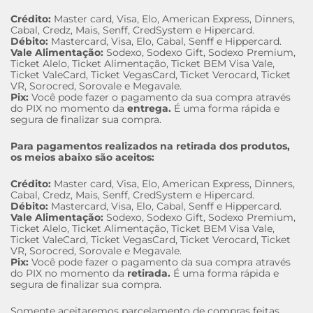
Crédito:
Master card, Visa, Elo, American Express, Dinners,
Cabal, Credz, Mais, Senff, CredSystem e Hipercard.
Débito:
Mastercard, Visa, Elo, Cabal, Senff e Hippercard.
Vale Alimentação:
Sodexo, Sodexo Gift, Sodexo Premium,
Ticket Alelo, Ticket Alimentação, Ticket BEM Visa Vale,
Ticket ValeCard, Ticket VegasCard, Ticket Verocard, Ticket
VR, Sorocred, Sorovale e Megavale.
Pix:
Você pode fazer o pagamento da sua compra através
do PIX no momento da
entrega.
É uma forma rápida e
segura de finalizar sua compra.
Para pagamentos realizados na retirada dos produtos,
os meios abaixo são aceitos:
Crédito:
Master card, Visa, Elo, American Express, Dinners,
Cabal, Credz, Mais, Senff, CredSystem e Hipercard.
Débito:
Mastercard, Visa, Elo, Cabal, Senff e Hippercard.
Vale Alimentação:
Sodexo, Sodexo Gift, Sodexo Premium,
Ticket Alelo, Ticket Alimentação, Ticket BEM Visa Vale,
Ticket ValeCard, Ticket VegasCard, Ticket Verocard, Ticket
VR, Sorocred, Sorovale e Megavale.
Pix:
Você pode fazer o pagamento da sua compra através
do PIX no momento da
retirada.
É uma forma rápida e
segura de finalizar sua compra.
Somente aceitaremos parcelamento de compras feitas