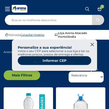
0
Loja Arena Atacado
Retirada
Consultar Horários
Hortolândia
Personalize a sua experiência!
Insira o seu CEP para selecionar a sua loja e ter os
Arena Atacado
Bebidas
Águas
melhores preços, prazos de entrega e ofertas.
Informar CEP
38
Produtos encontrados
Ordenar por:
Mais Filtros