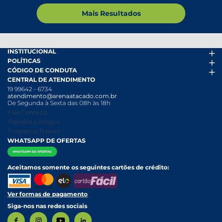
Mais Resultados
INSTITUCIONAL
POLÍTICAS
Arena Mais
CÓDIGO DE CONDUTA
Fácil Pra Pagar
Termos de uso
CENTRAL DE ATENDIMENTO
Ofertas
Política de Trocas e Devoluções
Código de conduta PDF
19 99642 - 6734
Folheto
Política de Privacidade
Canal de Denúncias
atendimento@arenaatacado.com.br
Nossas Lojas
Política Anticorrupção
Canal de Denúncias da Mulher
De Segunda à Sexta das 08h às 18h
Nossa História
Política de entrega e Retirada
Fale Conosco
Relatório Transparência Salarial
Política de Pagamento
Trabalhe Conosco
Programa Trainee
WHATSAPP DE OFERTAS
Aceitamos somente os seguintes cartões de crédito:
Ver formas de pagamento
Siga-nos nas redes sociais