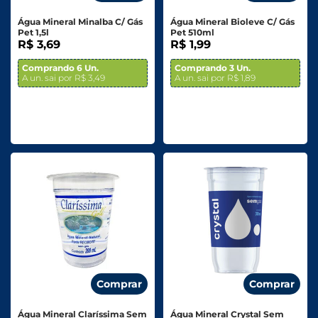
Água Mineral Minalba C/ Gás
Água Mineral Bioleve C/ Gás
Pet 1,5l
Pet 510ml
R$ 3,69
R$ 1,99
Comprando 6 Un.
Comprando 3 Un.
A un. sai por R$ 3,49
A un. sai por R$ 1,89
Comprar
Comprar
Água Mineral Claríssima Sem
Água Mineral Crystal Sem