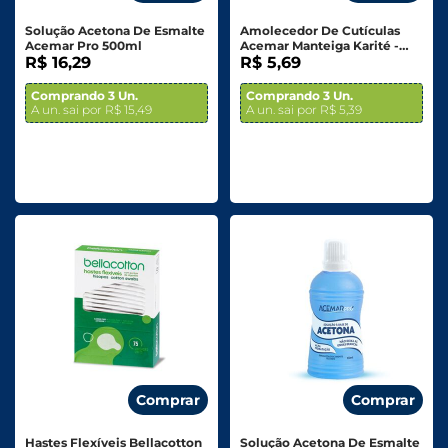
Solução Acetona De Esmalte
Amolecedor De Cutículas
Acemar Pro 500ml
Acemar Manteiga Karité -
R$ 16,29
100ml
R$ 5,69
Comprando 3 Un.
Comprando 3 Un.
A un. sai por R$ 15,49
A un. sai por R$ 5,39
Comprar
Comprar
Hastes Flexíveis Bellacotton
Solução Acetona De Esmalte