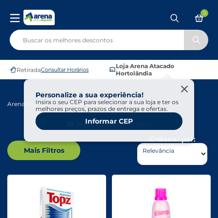
0
Loja Arena Atacado
Retirada
Consultar Horários
Hortolândia
Personalize a sua experiência!
Insira o seu CEP para selecionar a sua loja e ter os
Arena Atacado
Higiene E Beleza
Manicure
Manicure
melhores preços, prazos de entrega e ofertas.
Informar CEP
10
Produtos encontrados
Ordenar por:
Mais Filtros