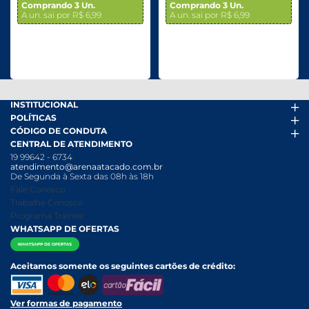
Comprando 3 Un.
Comprando 3 Un.
A un. sai por R$ 6,99
A un. sai por R$ 6,99
INSTITUCIONAL
POLÍTICAS
Arena Mais
CÓDIGO DE CONDUTA
Fácil Pra Pagar
Termos de uso
CENTRAL DE ATENDIMENTO
Ofertas
Política de Trocas e Devoluções
Código de conduta PDF
19 99642 - 6734
Folheto
Política de Privacidade
Canal de Denúncias
atendimento@arenaatacado.com.br
Nossas Lojas
Política Anticorrupção
Canal de Denúncias da Mulher
De Segunda à Sexta das 08h às 18h
Nossa História
Política de entrega e Retirada
Fale Conosco
Relatório Transparência Salarial
Política de Pagamento
Trabalhe Conosco
Programa Trainee
WHATSAPP DE OFERTAS
Aceitamos somente os seguintes cartões de crédito:
Ver formas de pagamento