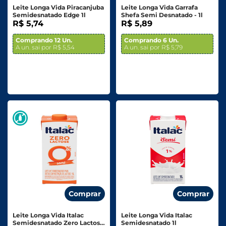
Leite Longa Vida Piracanjuba
Leite Longa Vida Garrafa
Semidesnatado Edge 1l
Shefa Semi Desnatado - 1l
R$ 5,74
R$ 5,89
Comprando 12 Un.
Comprando 6 Un.
A un. sai por R$ 5,54
A un. sai por R$ 5,79
Comprar
Comprar
Leite Longa Vida Italac
Leite Longa Vida Italac
Semidesnatado Zero Lactose
Semidesnatado 1l