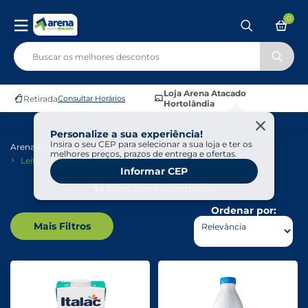
0
Loja Arena Atacado
Retirada
Consultar Horários
Hortolândia
Personalize a sua experiência!
Insira o seu CEP para selecionar a sua loja e ter os
Arena Atacado
Frios E Laticínios
Leites
melhores preços, prazos de entrega e ofertas.
Leite Desnatado E Semi
Informar CEP
14
Produtos encontrados
Ordenar por:
Mais Filtros