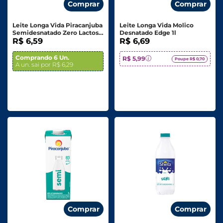
Comprar
Comprar
Leite Longa Vida Piracanjuba
Leite Longa Vida Molico
Semidesnatado Zero Lactose
Desnatado Edge 1l
1l
R$ 6,59
R$ 6,69
Comprando 6 Un.
R$ 5,99
Poupe R$ 0,70
A un. sai por R$ 6,29
Comprar
Comprar