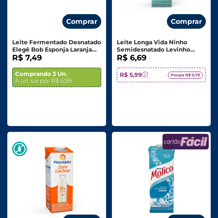
Comprar
Comprar
Leite Fermentado Desnatado
Leite Longa Vida Ninho
Elegê Bob Esponja Laranja
Semidesnatado Levinho
80g C/ 6 Unid.
R$ 7,49
Edge 1l
R$ 6,69
Comprando 3 Un.
R$ 5,99
Poupe R$ 0,70
A un. sai por R$ 6,99