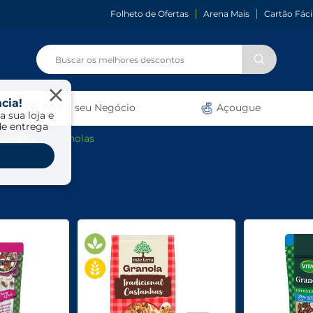
Folheto de Ofertas
Arena Mais
Cartão Fáci
cia!
Para o seu Negócio
Açougue
a sua loja e
de entrega
 Cereais
Granolas