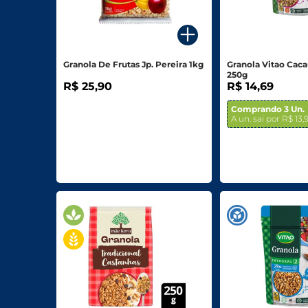
Para o seu Negócio
Departamentos
Granola De Frutas Jp. Pereira 1kg
Granola Vitao Caca
250g
Mercearia
R$ 25,90
R$ 14,69
Bebidas
Comprando 3 Un.
A un. sai por R$ 13,
Bebidas Alcoólicas
Hortifruti
Carnes, Aves E Peixes
Frios E Laticínios
Congelados
Higiene E Beleza
Limpeza