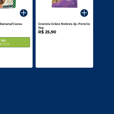
 Banana/Cacau
Granola Grãos Nobres Jp. Pereira
g
1kg
R$ 25,90
 Un.
$ 15,39