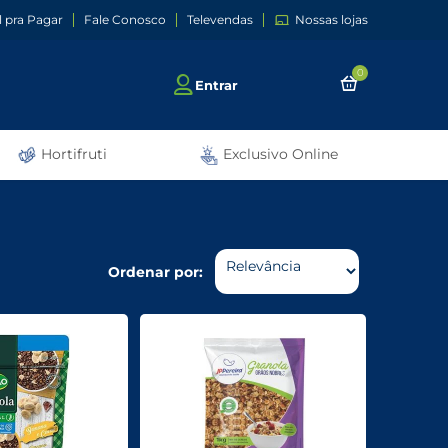
l pra Pagar
Fale Conosco
Televendas
Nossas lojas
0
Entrar
Hortifruti
Exclusivo Online
Ordenar por: