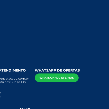
 ATENDIMENTO
WHATSAPP DE OFERTAS
enaatacado.com.br
ta das 08h às 18h
o
e