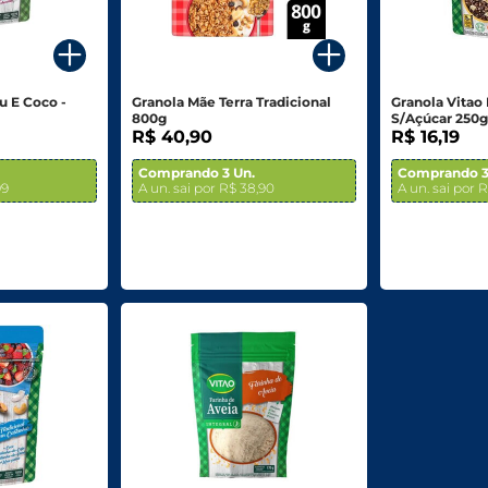
u E Coco -
Granola Mãe Terra Tradicional
Granola Vitao
800g
S/Açúcar 250
R$ 40,90
R$ 16,19
Comprando 3 Un.
Comprando 3
99
A un. sai por R$ 38,90
A un. sai por R