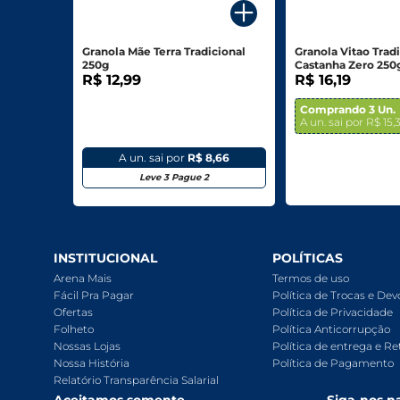
Biscoitos E Salgadinhos
Granola Mãe Terra Tradicional
Granola Vitao Tradi
Doces E Sobremesas
250g
Castanha Zero 250
R$ 12,99
R$ 16,19
Padaria
Comprando 3 Un.
A un. sai por R$ 15,
Saudáveis E Ôrganicos
A un. sai por
R$ 8,66
Bazar E Utilidades
Leve 3 Pague 2
INSTITUCIONAL
POLÍTICAS
Arena Mais
Termos de uso
Fácil Pra Pagar
Política de Trocas e De
Ofertas
Política de Privacidade
Folheto
Política Anticorrupção
Nossas Lojas
Política de entrega e Re
Nossa História
Política de Pagamento
Relatório Transparência Salarial