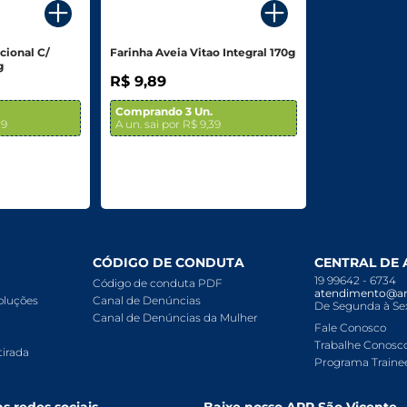
cional C/
Farinha Aveia Vitao Integral 170g
g
R$ 9,89
Comprando 3 Un.
39
A un. sai por R$ 9,39
CÓDIGO DE CONDUTA
CENTRAL DE
19 99642 - 6734
Código de conduta PDF
atendimento@ar
voluções
Canal de Denúncias
De Segunda à Sex
Canal de Denúncias da Mulher
Fale Conosco
Trabalhe Conosc
tirada
Programa Traine