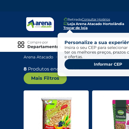
Retirada
Consultar Horários
Loja Arena Atacado Hortolândia
Trocar de loja
Personalize a sua experiên
Compre por
Ofertas
Departamentos
Insira o seu CEP para selecionar 
ter os melhores preços, prazos 
e ofertas.
Arena Atacado
Saudáveis E Ôrganicos
Grãos E
Especiais
Informar CEP
Exclusivo Online
8
Produtos encontrados
Mais Filtros
Ofertas
Ofertas Arena Mais
Ofertas Cartão Fácil pra Pagar
Mundo Infantil
Mundo Pet