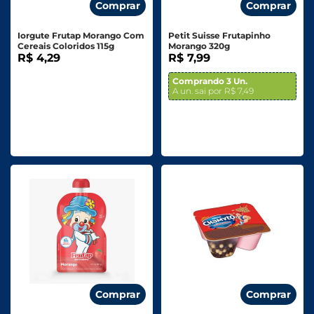
Comprar
Comprar
Iorgute Frutap Morango Com
Petit Suisse Frutapinho
Cereais Coloridos 115g
Morango 320g
R$ 4,29
R$ 7,99
Comprando 3 Un.
A un. sai por R$ 7,49
Comprar
Comprar