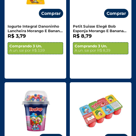
Comprar
Comprar
Iogurte Integral Danoninho
Petit Suisse Elegê Bob
Lancheira Morango E Banana
Esponja Morango E Banana
Squeeze 70g
R$ 3,79
320g
R$ 8,79
Comprando 3 Un.
Comprando 3 Un.
A un. sai por R$ 3,59
A un. sai por R$ 8,39