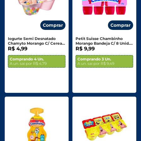
Comprar
Comprar
Iogurte Semi Desnatado
Petit Suisse Chambinho
Chamyto Morango C/ Cereais
Morango Bandeja C/ 8 Unid.
Colorido - 130g
R$ 4,99
320g
R$ 9,99
Comprando 4 Un.
Comprando 3 Un.
A un. sai por R$ 4,79
A un. sai por R$ 9,49