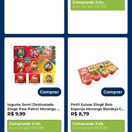
Comprando 3 Un.
A un. sai por R$ 7,59
Comprar
Comprar
Iogurte Semi Destnatado
Petit Suisse Elegê Bob
Elege Paw Patrol Morango E
Esponja Morango Bandeja C/
Salada Fruta 510g
R$ 9,99
8 Unid. 320g
R$ 8,79
Comprando 4 Un.
Comprando 3 Un.
A un. sai por R$ 8,99
A un. sai por R$ 8,39