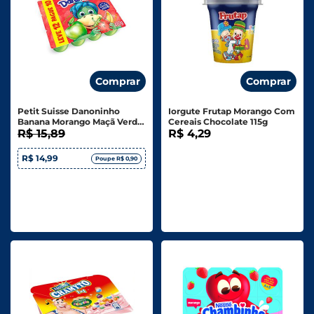
Comprar
Comprar
Petit Suisse Danoninho
Iorgute Frutap Morango Com
Banana Morango Maçã Verde
Cereais Chocolate 115g
480g
R$ 15,89
R$ 4,29
R$ 14,99
Poupe R$ 0,90