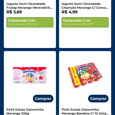
Iogurte Semi Desnatado
Iogurte Semi Desnatado
Frutap Morango Merendinha
Chamyto Morango C/ Cereais
90g
R$ 3,69
De Chocolate - 130g
R$ 4,99
Comprando 3 Un.
Comprando 4 Un.
A un. sai por R$ 3,49
A un. sai por R$ 4,79
Comprar
Comprar
Petit Suisse Danoninho
Petit Suisse Danoninho
Morango 320g
Morango Bandeja C/ 12 Unid.