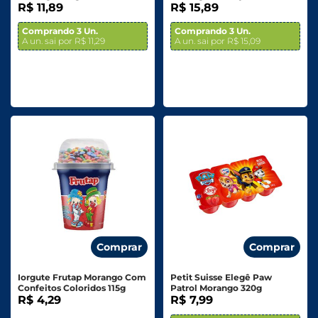
R$ 11,89
480g
R$ 15,89
Comprando 3 Un.
Comprando 3 Un.
A un. sai por R$ 11,29
A un. sai por R$ 15,09
Comprar
Comprar
Iorgute Frutap Morango Com
Petit Suisse Elegê Paw
Confeitos Coloridos 115g
Patrol Morango 320g
R$ 4,29
R$ 7,99