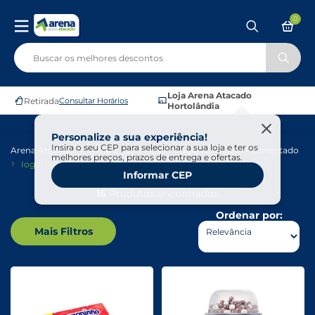
0
Loja Arena Atacado
Retirada
Consultar Horários
Hortolândia
Personalize a sua experiência!
Insira o seu CEP para selecionar a sua loja e ter os
Arena Atacado
Frios E Laticínios
Iogurtes E Leite Fermentado
melhores preços, prazos de entrega e ofertas.
Iogurtes Infantil
Informar CEP
16
Produtos encontrados
Ordenar por:
Mais Filtros