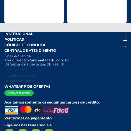
INSTITUCIONAL
POLÍTICAS
Arena Mais
CÓDIGO DE CONDUTA
Fácil Pra Pagar
Termos de uso
CENTRAL DE ATENDIMENTO
Ofertas
Política de Trocas e Devoluções
Código de conduta PDF
19 99642 - 6734
Folheto
Política de Privacidade
Canal de Denúncias
atendimento@arenaatacado.com.br
Nossas Lojas
Política Anticorrupção
Canal de Denúncias da Mulher
De Segunda à Sexta das 08h às 18h
Nossa História
Política de entrega e Retirada
Fale Conosco
Relatório Transparência Salarial
Política de Pagamento
Trabalhe Conosco
Programa Trainee
WHATSAPP DE OFERTAS
Aceitamos somente os seguintes cartões de crédito:
Ver formas de pagamento
Siga-nos nas redes sociais