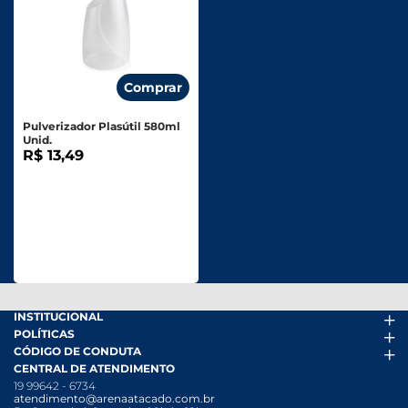
Comprar
Pulverizador Plasútil 580ml
Unid.
R$ 13,49
INSTITUCIONAL
POLÍTICAS
Arena Mais
CÓDIGO DE CONDUTA
Fácil Pra Pagar
Termos de uso
CENTRAL DE ATENDIMENTO
Ofertas
Política de Trocas e Devoluções
Código de conduta PDF
19 99642 - 6734
Folheto
Política de Privacidade
Canal de Denúncias
atendimento@arenaatacado.com.br
Nossas Lojas
Política Anticorrupção
Canal de Denúncias da Mulher