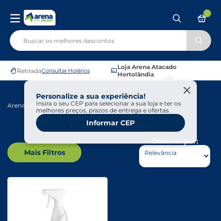
0
Loja Arena Atacado
Retirada
Consultar Horários
Hortolândia
Personalize a sua experiência!
Insira o seu CEP para selecionar a sua loja e ter os
Arena Atacado
Bazar E Utilidades
Jardinagem
melhores preços, prazos de entrega e ofertas.
Informar CEP
1
Produtos encontrados
Ordenar por:
Mais Filtros