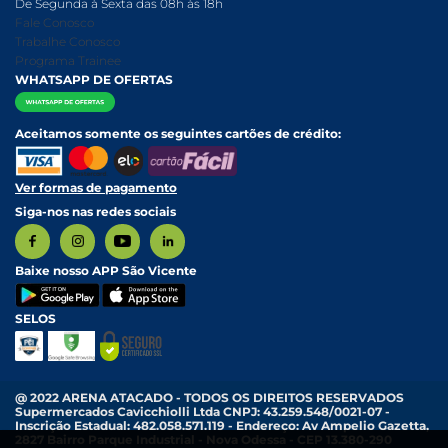
De Segunda à Sexta das 08h às 18h
Nossa História
Política de entrega e Retirada
Fale Conosco
Relatório Transparência Salarial
Política de Pagamento
Trabalhe Conosco
Programa Trainee
WHATSAPP DE OFERTAS
Aceitamos somente os seguintes cartões de crédito:
Ver formas de pagamento
Siga-nos nas redes sociais
Baixe nosso APP São Vicente
SELOS
@ 2022 ARENA ATACADO - TODOS OS DIREITOS RESERVADOS
Supermercados Cavicchiolli Ltda CNPJ: 43.259.548/0021-07 -
Inscrição Estadual: 482.058.571.119 - Endereço: Av Ampelio Gazetta,
2827 Bairro Parque Industrial - Nova Odessa - CEP 13.380-290