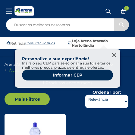
0
Loja Arena Atacado
Retirada
Consultar Horários
Hortolândia
Personalize a sua experiência!
Insira o seu CEP para selecionar a sua loja e ter os
Arena Atacado
Higiene E Beleza
Cuidado Com Corpo
melhores preços, prazos de entrega e ofertas.
Álcool Gel
Informar CEP
1
Produtos encontrados
Ordenar por:
Mais Filtros