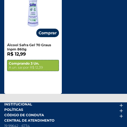
Comprar
Álcool Safra Gel 70 Graus
Inpm 860g
R$ 12,99
Comprando 3 Un.
A un. sai por R$ 12,39
INSTITUCIONAL
POLÍTICAS
Arena Mais
CÓDIGO DE CONDUTA
Fácil Pra Pagar
Termos de uso
CENTRAL DE ATENDIMENTO
Ofertas
Política de Trocas e Devoluções
Código de conduta PDF
19 99642 - 6734
Folheto
Política de Privacidade
Canal de Denúncias