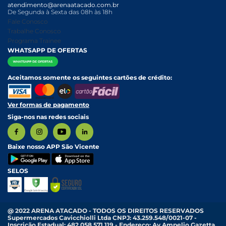
atendimento@arenaatacado.com.br
Nossas Lojas
Política Anticorrupção
Canal de Denúncias da Mulher
De Segunda à Sexta das 08h às 18h
Nossa História
Política de entrega e Retirada
Fale Conosco
Relatório Transparência Salarial
Política de Pagamento
Trabalhe Conosco
Programa Trainee
WHATSAPP DE OFERTAS
Aceitamos somente os seguintes cartões de crédito:
Ver formas de pagamento
Siga-nos nas redes sociais
Baixe nosso APP São Vicente
SELOS
@ 2022 ARENA ATACADO - TODOS OS DIREITOS RESERVADOS
Supermercados Cavicchiolli Ltda CNPJ: 43.259.548/0021-07 -
Inscrição Estadual: 482.058.571.119 - Endereço: Av Ampelio Gazetta,