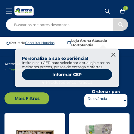
0
Loja Arena Atacado
Retirada
Consultar Horários
Hortolândia
Personalize a sua experiência!
Insira o seu CEP para selecionar a sua loja e ter os
Arena Atacado
Hortifruti
Temperos Frescos
melhores preços, prazos de entrega e ofertas.
Temperos Frescos
Informar CEP
4
Produtos encontrados
Ordenar por:
Mais Filtros