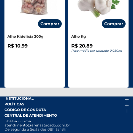
Comprar
Comprar
Alho Kidelicia 200g
Alho Kg
R$ 10,99
R$ 20,89
Peso médio por unidade 0,050kg
INSTITUCIONAL
POLÍTICAS
Arena Mais
CÓDIGO DE CONDUTA
Fácil Pra Pagar
Termos de uso
CENTRAL DE ATENDIMENTO
Ofertas
Política de Trocas e Devoluções
Código de conduta PDF
19 99642 - 6734
Folheto
Política de Privacidade
Canal de Denúncias
atendimento@arenaatacado.com.br
Nossas Lojas
Política Anticorrupção
Canal de Denúncias da Mulher
De Segunda à Sexta das 08h às 18h