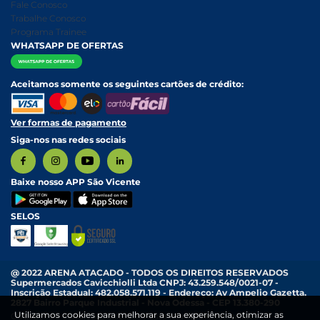
Nossa História
Política de entrega e Retirada
Fale Conosco
Relatório Transparência Salarial
Política de Pagamento
Trabalhe Conosco
Programa Trainee
WHATSAPP DE OFERTAS
Aceitamos somente os seguintes cartões de crédito:
Ver formas de pagamento
Siga-nos nas redes sociais
Baixe nosso APP São Vicente
SELOS
@ 2022 ARENA ATACADO - TODOS OS DIREITOS RESERVADOS
Supermercados Cavicchiolli Ltda CNPJ: 43.259.548/0021-07 -
Inscrição Estadual: 482.058.571.119 - Endereço: Av Ampelio Gazetta,
2827 Bairro Parque Industrial - Nova Odessa - CEP 13.380-290
Utilizamos cookies para melhorar a sua experiência, otimizar as
Os preços e condições exibidas nesta loja online são válidos