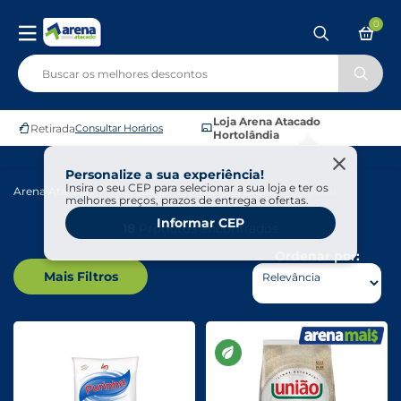
0
Loja Arena Atacado
Retirada
Consultar Horários
Hortolândia
Personalize a sua experiência!
Insira o seu CEP para selecionar a sua loja e ter os
Arena Atacado
Mercearia
Mercearia Básica
Açúcar
melhores preços, prazos de entrega e ofertas.
Informar CEP
18
Produtos encontrados
Ordenar por:
Mais Filtros