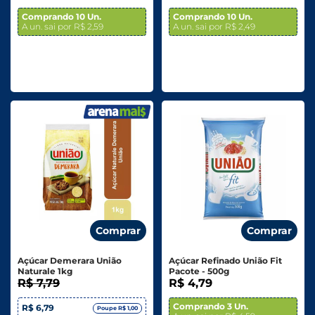
Comprando 10 Un.
Comprando 10 Un.
A un. sai por R$ 2,59
A un. sai por R$ 2,49
Comprar
Comprar
Açúcar Demerara União
Açúcar Refinado União Fit
Naturale 1kg
Pacote - 500g
R$ 7,79
R$ 4,79
Comprando 3 Un.
R$ 6,79
Poupe R$ 1,00