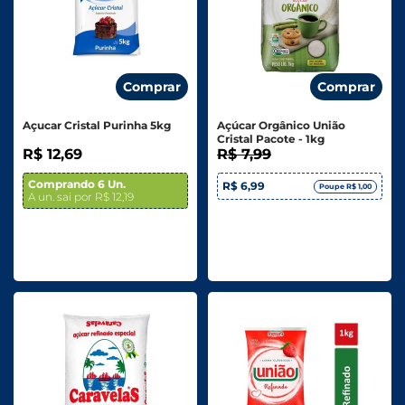
Comprar
Comprar
Açucar Cristal Purinha 5kg
Açúcar Orgânico União
Cristal Pacote - 1kg
R$ 12,69
R$ 7,99
Comprando 6 Un.
R$ 6,99
Poupe R$ 1,00
A un. sai por R$ 12,19