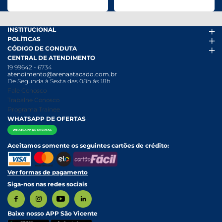
INSTITUCIONAL
POLÍTICAS
Arena Mais
CÓDIGO DE CONDUTA
Fácil Pra Pagar
Termos de uso
CENTRAL DE ATENDIMENTO
Ofertas
Política de Trocas e Devoluções
Código de conduta PDF
19 99642 - 6734
Folheto
Política de Privacidade
Canal de Denúncias
atendimento@arenaatacado.com.br
Nossas Lojas
Política Anticorrupção
Canal de Denúncias da Mulher
De Segunda à Sexta das 08h às 18h
Nossa História
Política de entrega e Retirada
Fale Conosco
Relatório Transparência Salarial
Política de Pagamento
Trabalhe Conosco
Programa Trainee
WHATSAPP DE OFERTAS
Aceitamos somente os seguintes cartões de crédito:
Ver formas de pagamento
Siga-nos nas redes sociais
Baixe nosso APP São Vicente