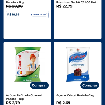
Pacote - 1kg
Premium Sachê C/ 400 Unid.
R$ 20,90
Caixa 2kg
R$ 22,79
R$ 18,99
Poupe R$ 1,91
Comprar
Comprar
Açúcar Refinado Guarani
Açucar Cristal Purinha 1kg
Pacote - 1kg
R$ 2,79
R$ 2,69