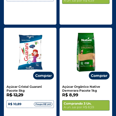
A un. sai por R$ 4,59
Comprar
Comprar
Açúcar Cristal Guarani
Açúcar Orgânico Native
Pacote 5kg
Demerara Pacote 1kg
R$ 12,29
R$ 8,99
Comprando 3 Un.
R$ 10,89
Poupe R$ 1,40
A un. sai por R$ 8,59