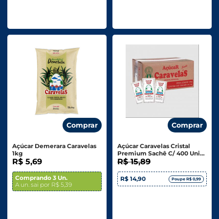
Comprar
Comprar
Açúcar Demerara Caravelas
Açúcar Caravelas Cristal
1kg
Premium Sachê C/ 400 Unid.
R$ 5,69
2kg
R$ 15,89
Comprando 3 Un.
R$ 14,90
Poupe R$ 0,99
A un. sai por R$ 5,39