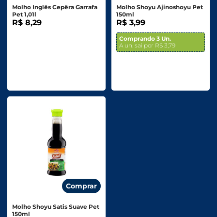
Molho Inglês Cepêra Garrafa
Molho Shoyu Ajinoshoyu Pet
Pet 1,01l
150ml
R$ 8,29
R$ 3,99
Comprando 3 Un.
A un. sai por R$ 3,79
Comprar
Molho Shoyu Satis Suave Pet
150ml