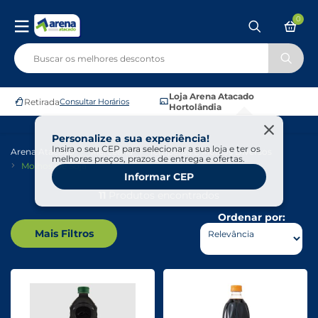
0
Loja Arena Atacado
Retirada
Consultar Horários
Hortolândia
Personalize a sua experiência!
Insira o seu CEP para selecionar a sua loja e ter os
Arena Atacado
Mercearia
Temperos E Molhos Diversos
melhores preços, prazos de entrega e ofertas.
Molhos De Soja
Informar CEP
11
Produtos encontrados
Ordenar por:
Mais Filtros