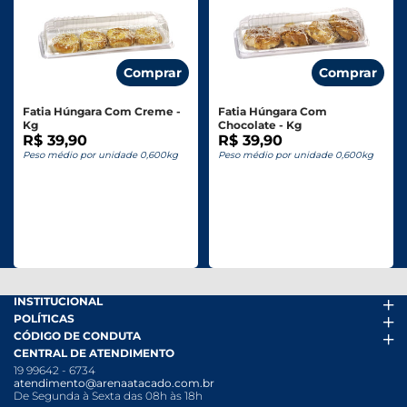
Comprar
Comprar
Fatia Húngara Com Creme -
Fatia Húngara Com
Kg
Chocolate - Kg
R$ 39,90
R$ 39,90
Peso médio por unidade 0,600kg
Peso médio por unidade 0,600kg
INSTITUCIONAL
POLÍTICAS
Arena Mais
CÓDIGO DE CONDUTA
Fácil Pra Pagar
Termos de uso
CENTRAL DE ATENDIMENTO
Ofertas
Política de Trocas e Devoluções
Código de conduta PDF
19 99642 - 6734
Folheto
Política de Privacidade
Canal de Denúncias
atendimento@arenaatacado.com.br
Nossas Lojas
Política Anticorrupção
Canal de Denúncias da Mulher
De Segunda à Sexta das 08h às 18h