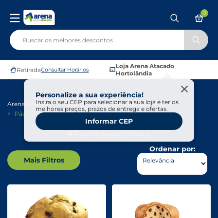
0
Loja Arena Atacado
Retirada
Consultar Horários
Hortolândia
Personalize a sua experiência!
Insira o seu CEP para selecionar a sua loja e ter os
Arena Atacado
Padaria
Pães De Forma E Torradas
melhores preços, prazos de entrega e ofertas.
Pães Doces
Informar CEP
4
Produtos encontrados
Ordenar por:
Mais Filtros