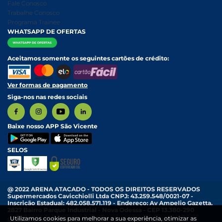
Nossa História
Política de entrega e Retirada
Fale Conosco
Relatório Transparência Salarial
Política de Pagamento
Trabalhe Conosco
Programa Trainee
WHATSAPP DE OFERTAS
Aceitamos somente os seguintes cartões de crédito:
Ver formas de pagamento
Siga-nos nas redes sociais
Baixe nosso APP São Vicente
SELOS
@ 2022 ARENA ATACADO - TODOS OS DIREITOS RESERVADOS
Supermercados Cavicchiolli Ltda CNPJ: 43.259.548/0021-07 -
Inscrição Estadual: 482.058.571.119 - Endereço: Av Ampelio Gazetta,
2827 Bairro Parque Industrial - Nova Odessa - CEP 13.380-290
Utilizamos cookies para melhorar a sua experiência, otimizar as
Os preços e condições exibidas nesta loja online são válidos