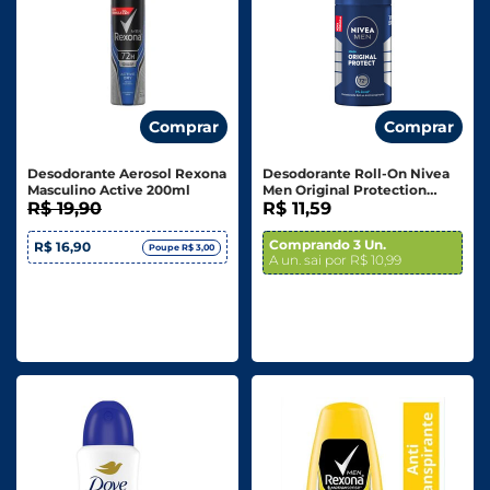
Comprar
Comprar
Desodorante Aerosol Rexona
Desodorante Roll-On Nivea
Masculino Active 200ml
Men Original Protection
R$ 19,90
50ml
R$ 11,59
Comprando 3 Un.
R$ 16,90
Poupe R$ 3,00
A un. sai por R$ 10,99