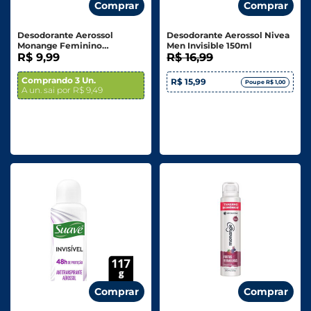
Comprar
Comprar
Desodorante Aerossol
Desodorante Aerossol Nivea
Monange Feminino
Men Invisible 150ml
Hidratação Intensiva 150ml
R$ 9,99
R$ 16,99
Comprando 3 Un.
R$ 15,99
Poupe R$ 1,00
A un. sai por R$ 9,49
Comprar
Comprar