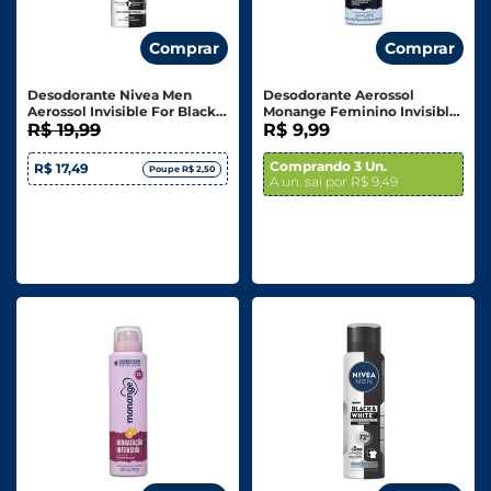
Comprar
Comprar
Desodorante Nivea Men
Desodorante Aerossol
Aerossol Invisible For Black
Monange Feminino Invisible
& White Embalagem
R$ 19,99
150ml
R$ 9,99
Econômica 200ml
Comprando 3 Un.
R$ 17,49
Poupe R$ 2,50
A un. sai por R$ 9,49