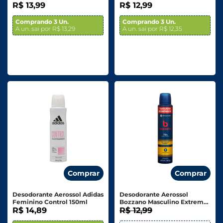
Ultraproteção 150ml
R$ 13,99
R$ 12,99
Comprando 3 Un.
Comprando 3 Un.
A un. sai por R$ 13,29
A un. sai por R$ 12,35
Comprar
Comprar
Desodorante Aerossol Adidas
Desodorante Aerossol
Feminino Control 150ml
Bozzano Masculino Extreme
R$ 14,89
Sport 200ml
R$ 12,99