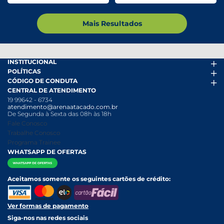
Mais Resultados
INSTITUCIONAL
POLÍTICAS
Arena Mais
CÓDIGO DE CONDUTA
Fácil Pra Pagar
Termos de uso
CENTRAL DE ATENDIMENTO
Ofertas
Política de Trocas e Devoluções
Código de conduta PDF
19 99642 - 6734
Folheto
Política de Privacidade
Canal de Denúncias
atendimento@arenaatacado.com.br
Nossas Lojas
Política Anticorrupção
Canal de Denúncias da Mulher
De Segunda à Sexta das 08h às 18h
Nossa História
Política de entrega e Retirada
Fale Conosco
Relatório Transparência Salarial
Política de Pagamento
Trabalhe Conosco
Programa Trainee
WHATSAPP DE OFERTAS
Aceitamos somente os seguintes cartões de crédito:
Ver formas de pagamento
Siga-nos nas redes sociais