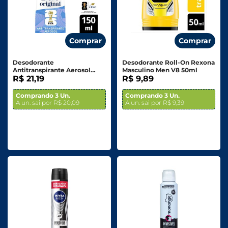
Comprar
Comprar
Desodorante
Desodorante Roll-On Rexona
Antitranspirante Aerosol
Masculino Men V8 50ml
Dove Original 150ml
R$ 21,19
R$ 9,89
Comprando 3 Un.
Comprando 3 Un.
A un. sai por R$ 20,09
A un. sai por R$ 9,39