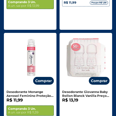
Comprando 3 Un.
R$ 11,99
Poupe R$ 1,00
A un. sai por R$ 13,99
Comprar
Comprar
Desodorante Monange
Desodorante Giovanna Baby
Aerosol Feminino Proteção
Rollon Blanck Vanilla Preço
Seca Tamanho Econômico
R$ 11,99
Especial C/ 2 Unid. 50ml
R$ 13,19
200ml
Comprando 3 Un.
A un. sai por R$ 11,39