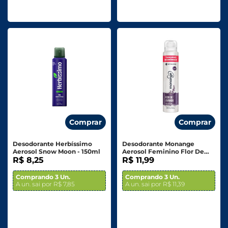
Comprar
Comprar
Desodorante Herbíssimo
Desodorante Monange
Aerosol Snow Moon - 150ml
Aerosol Feminino Flor De
R$ 8,25
Lavanda Tamanho
R$ 11,99
Econômico 200ml
Comprando 3 Un.
Comprando 3 Un.
A un. sai por R$ 7,85
A un. sai por R$ 11,39