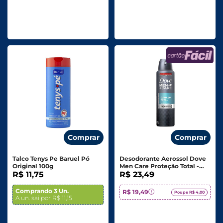
Comprar
Comprar
Talco Tenys Pe Baruel Pó
Desodorante Aerossol Dove
Original 100g
Men Care Proteção Total -
R$ 11,75
200ml
R$ 23,49
Comprando 3 Un.
R$ 19,49
Poupe R$ 4,00
A un. sai por R$ 11,15