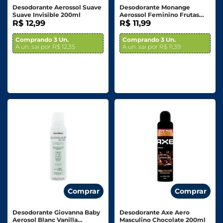
Desodorante Aerossol Suave
Desodorante Monange
Suave Invisible 200ml
Aerossol Feminino Frutas
R$ 12,99
Vermelhas 200ml
R$ 11,99
Comprando 3 Un.
Comprando 3 Un.
A un. sai por R$ 12,35
A un. sai por R$ 11,39
Comprar
Comprar
Desodorante Giovanna Baby
Desodorante Axe Aero
Aerosol Blanc Vanilla
Masculino Chocolate 200ml