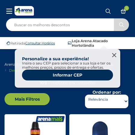
0
Loja Arena Atacado
Retirada
Consultar Horários
Hortolândia
Personalize a sua experiência!
Insira o seu CEP para selecionar a sua loja e ter os
Arena Atacado
Higiene E Beleza
Cuidado Com Corpo
melhores preços, prazos de entrega e ofertas.
Desodorante
Informar CEP
109
Produtos encontrados
Ordenar por:
Mais Filtros