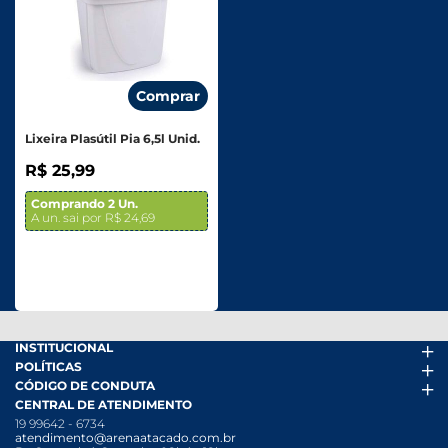
Comprar
Lixeira Plasútil Pia 6,5l Unid.
R$ 25,99
Comprando 2 Un.
A un. sai por R$ 24,69
INSTITUCIONAL
POLÍTICAS
Arena Mais
CÓDIGO DE CONDUTA
Fácil Pra Pagar
Termos de uso
CENTRAL DE ATENDIMENTO
Ofertas
Política de Trocas e Devoluções
Código de conduta PDF
19 99642 - 6734
Folheto
Política de Privacidade
Canal de Denúncias
atendimento@arenaatacado.com.br
Nossas Lojas
Política Anticorrupção
Canal de Denúncias da Mulher