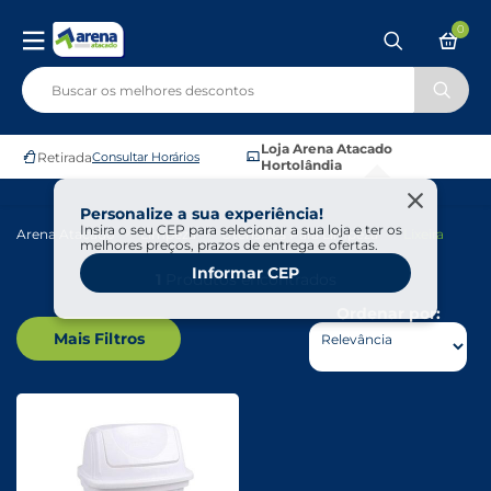
0
Loja Arena Atacado
Retirada
Consultar Horários
Hortolândia
Personalize a sua experiência!
Insira o seu CEP para selecionar a sua loja e ter os
Arena Atacado
Limpeza
Utensílios Para Limpeza
Lixeira
melhores preços, prazos de entrega e ofertas.
Informar CEP
1
Produtos encontrados
Ordenar por:
Mais Filtros