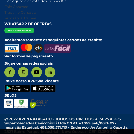
De Segunda à Sexta das 08h às 18h
Nossa História
Política de entrega e Retirada
Fale Conosco
Relatório Transparência Salarial
Política de Pagamento
Trabalhe Conosco
Programa Trainee
WHATSAPP DE OFERTAS
Aceitamos somente os seguintes cartões de crédito:
Ver formas de pagamento
Siga-nos nas redes sociais
Baixe nosso APP São Vicente
SELOS
@ 2022 ARENA ATACADO - TODOS OS DIREITOS RESERVADOS
Supermercados Cavicchiolli Ltda CNPJ: 43.259.548/0021-07 -
Inscrição Estadual: 482.058.571.119 - Endereço: Av Ampelio Gazetta,
2827 Bairro Parque Industrial - Nova Odessa - CEP 13.380-290