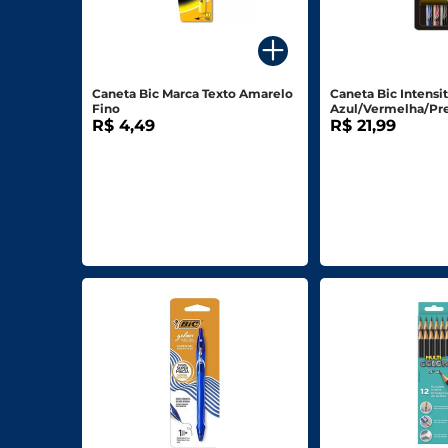
Para o seu Negócio
Departamentos
Caneta Bic Marca Texto Amarelo
Caneta Bic Intensity F
Fino
Azul/Vermelha/Pr
Mercearia
R$ 4,49
Unidades
R$ 21,99
Bebidas
Bebidas Alcoólicas
Hortifruti
Carnes, Aves E Peixes
Frios E Laticínios
Congelados
Higiene E Beleza
Limpeza