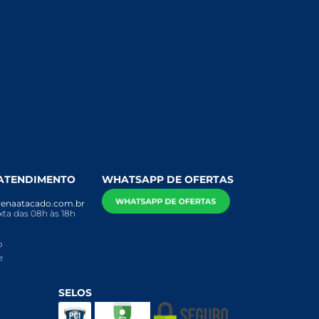
 ATENDIMENTO
WHATSAPP DE OFERTAS
enaatacado.com.br
ta das 08h às 18h
o
e
SELOS