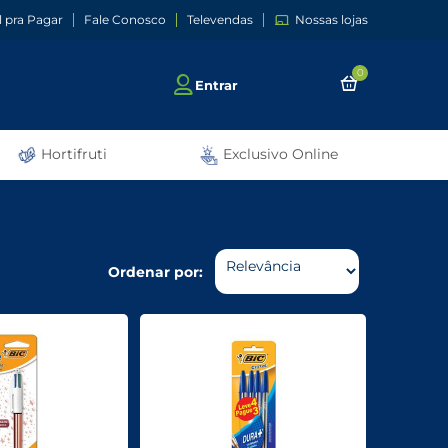
l pra Pagar
Fale Conosco
Televendas
Nossas lojas
0
Entrar
Hortifruti
Exclusivo Online
Ordenar por: