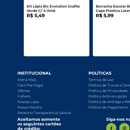
Kit Lápis Bic Evolution Grafite
Borracha Escolar B
Verde C/ 4 Unid.
Capa Plastica Laran
R$ 5,49
R$ 5,99
INSTITUCIONAL
POLÍTICAS
Arena Mais
Termos de uso
Fácil Pra Pagar
Política de Trocas e De
Ofertas
Política de Privacidade
Folheto
Política Anticorrupção
Nossas Lojas
Política de entrega e Re
Nossa História
Política de Pagamento
Relatório Transparência Salarial
Aceitamos somente
Siga-nos na
os seguintes cartões
de crédito: