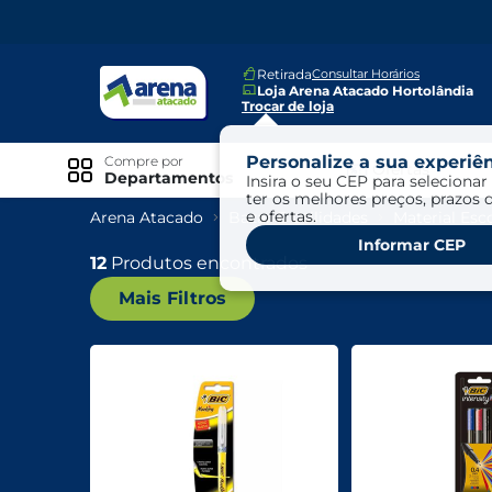
Retirada
Consultar Horários
Loja Arena Atacado Hortolândia
Trocar de loja
Personalize a sua experiên
Compre por
Ofertas
Departamentos
Insira o seu CEP para selecionar 
ter os melhores preços, prazos 
e ofertas.
Arena Atacado
Bazar E Utilidades
Material Esco
Especiais
Informar CEP
Exclusivo Online
12
Produtos encontrados
Mais Filtros
Ofertas
Ofertas Arena Mais
Ofertas Cartão Fácil pra Pagar
Mundo Infantil
Mundo Pet