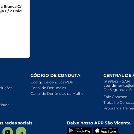
ic Branca C/
ja C/ 2 Unid.
CÓDIGO DE CONDUTA
CENTRAL DE
19 99642 - 6734
Código de conduta PDF
atendimento@ar
voluções
Canal de Denúncias
De Segunda à Sex
Canal de Denúncias da Mulher
Fale Conosco
Trabalhe Conosc
tirada
Programa Traine
s redes sociais
Baixe nosso APP São Vicente