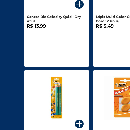
Biscoitos E Salgadinhos
Caneta Bic Gelocity Quick Dry
Lápis Multi Color G
Doces E Sobremesas
Azul
Com 12 Unid.
R$ 13,99
R$ 5,49
Padaria
Saudáveis E Ôrganicos
Bazar E Utilidades