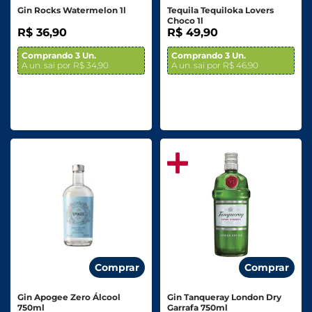
Gin Rocks Watermelon 1l
Tequila Tequiloka Lovers
Choco 1l
R$ 36,90
R$ 49,90
Comprando 3 Un.
Comprando 3 Un.
A un. sai por R$ 34,90
A un. sai por R$ 46,90
Comprar
Comprar
Gin Apogee Zero Álcool
Gin Tanqueray London Dry
750ml
Garrafa 750ml