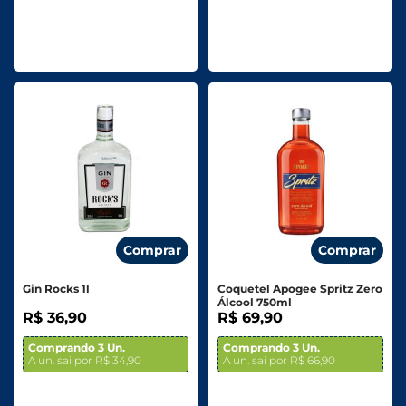
Comprar
Comprar
Gin Rocks 1l
Coquetel Apogee Spritz Zero
Álcool 750ml
R$ 36,90
R$ 69,90
Comprando 3 Un.
Comprando 3 Un.
A un. sai por R$ 34,90
A un. sai por R$ 66,90