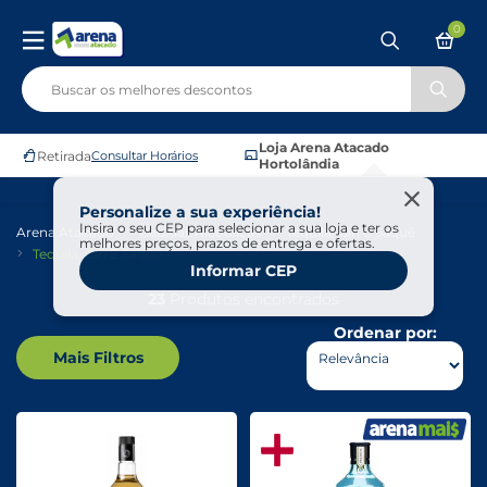
0
Loja Arena Atacado
Retirada
Consultar Horários
Hortolândia
Personalize a sua experiência!
Insira o seu CEP para selecionar a sua loja e ter os
Arena Atacado
Bebidas Alcoólicas
Tequila, Gin E Saquê
melhores preços, prazos de entrega e ofertas.
Tequila, Gin E Saquê
Informar CEP
23
Produtos encontrados
Ordenar por:
Mais Filtros