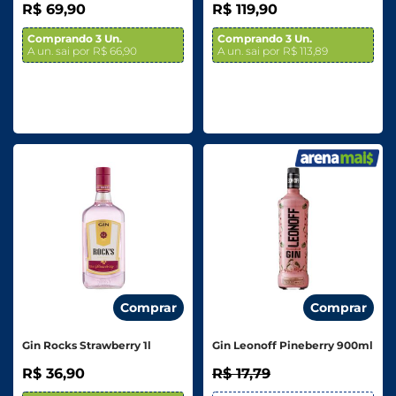
R$ 69,90
R$ 119,90
Comprando 3 Un.
Comprando 3 Un.
A un. sai por R$ 66,90
A un. sai por R$ 113,89
Comprar
Comprar
Gin Rocks Strawberry 1l
Gin Leonoff Pineberry 900ml
R$ 36,90
R$ 17,79