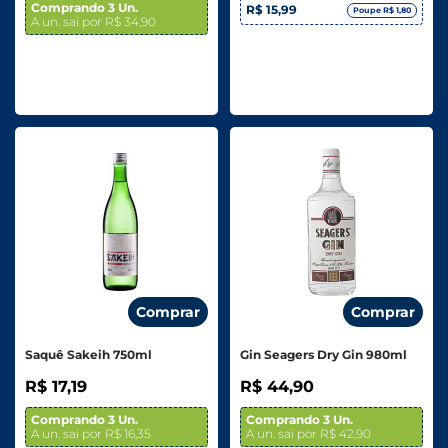
Comprando 3 Un.
R$ 15,99
Poupe R$ 1,80
A un. sai por R$ 34,90
Comprar
Comprar
Saquê Sakeih 750ml
Gin Seagers Dry Gin 980ml
R$ 17,19
R$ 44,90
Comprando 3 Un.
Comprando 3 Un.
A un. sai por R$ 16,35
A un. sai por R$ 42,90