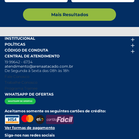
Mais Resultados
INSTITUCIONAL
POLÍTICAS
Arena Mais
CÓDIGO DE CONDUTA
Fácil Pra Pagar
Termos de uso
CENTRAL DE ATENDIMENTO
Ofertas
Política de Trocas e Devoluções
Código de conduta PDF
19 99642 - 6734
Folheto
Política de Privacidade
Canal de Denúncias
atendimento@arenaatacado.com.br
Nossas Lojas
Política Anticorrupção
Canal de Denúncias da Mulher
De Segunda à Sexta das 08h às 18h
Nossa História
Política de entrega e Retirada
Fale Conosco
Relatório Transparência Salarial
Política de Pagamento
Trabalhe Conosco
Programa Trainee
WHATSAPP DE OFERTAS
Aceitamos somente os seguintes cartões de crédito:
Ver formas de pagamento
Siga-nos nas redes sociais