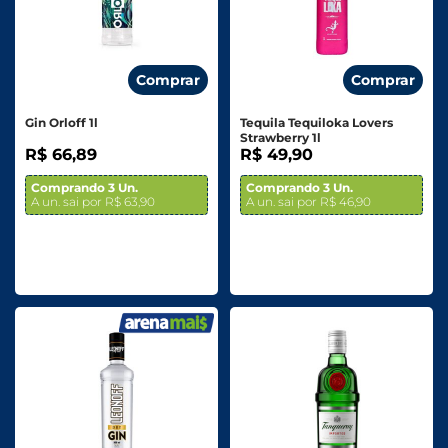
Comprar
Comprar
Gin Orloff 1l
Tequila Tequiloka Lovers
Strawberry 1l
R$ 66,89
R$ 49,90
Comprando 3 Un.
Comprando 3 Un.
A un. sai por R$ 63,90
A un. sai por R$ 46,90