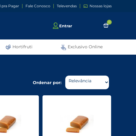
l pra Pagar
Fale Conosco
Televendas
Nossas lojas
0
Entrar
Hortifruti
Exclusivo Online
Ordenar por: