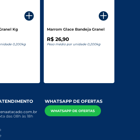
Granel Kg
Marrom Glace Bandeja Granel
R$ 26,90
unidade 0,200kg
Peso médio por unidade 0,200kg
 ATENDIMENTO
WHATSAPP DE OFERTAS
enaatacado.com.br
ta das 08h às 18h
o
e