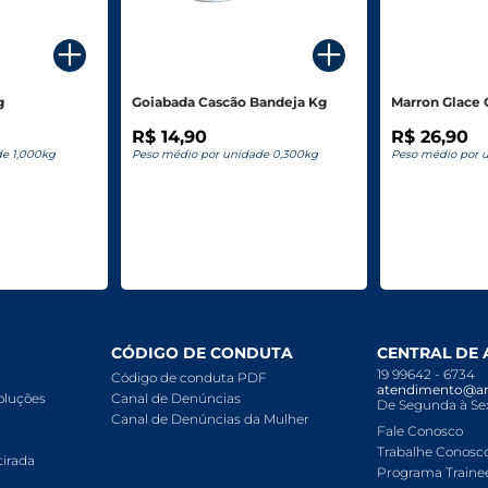
g
Goiabada Cascão Bandeja Kg
Marron Glace 
R$ 14,90
R$ 26,90
de 1,000kg
Peso médio por unidade 0,300kg
Peso médio por 
CÓDIGO DE CONDUTA
CENTRAL DE
19 99642 - 6734
Código de conduta PDF
atendimento@ar
voluções
Canal de Denúncias
De Segunda à Sex
Canal de Denúncias da Mulher
Fale Conosco
Trabalhe Conosc
tirada
Programa Traine