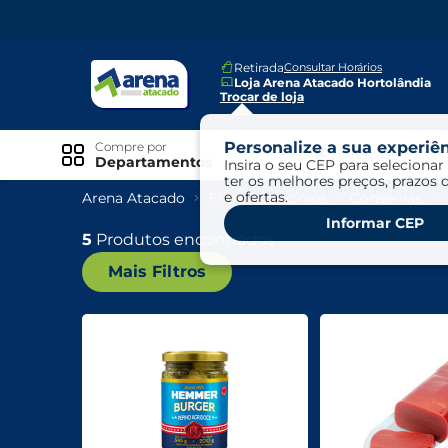
Retirada
Consultar Horários
Loja Arena Atacado Hortolândia
Trocar de loja
Personalize a sua experiên
Compre por
Ofertas
Departamentos
Insira o seu CEP para selecionar 
ter os melhores preços, prazos 
e ofertas.
Arena Atacado
Frios E Laticínios
Conservas
Especiais
Informar CEP
Exclusivo Online
5
Produtos encontrados
Mais Filtros
Ofertas
Ofertas Arena Mais
Ofertas Cartão Fácil pra Pagar
Mundo Infantil
Mundo Pet