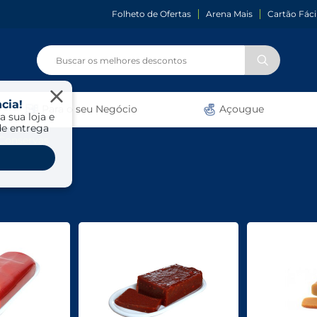
Folheto de Ofertas
Arena Mais
Cartão Fáci
cia!
Para o seu Negócio
Açougue
a sua loja e
de entrega
Conservas