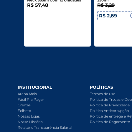
Neck 355ml Com 12 Unidades
350ml
R$ 57,48
R$ 3,29
R$ 2,89
INSTITUCIONAL
POLÍTICAS
Arena Mais
Termos de uso
Fácil Pra Pagar
Política de Trocas e De
Ofertas
Política de Privacidade
Folheto
Política Anticorrupção
Nossas Lojas
Política de entrega e Re
Nossa História
Política de Pagamento
Relatório Transparência Salarial