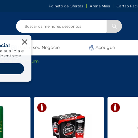
Folheto de Ofertas
Arena Mais
Cartão Fáci
cia!
Para o seu Negócio
Açougue
a sua loja e
de entrega
Cervejas Premium