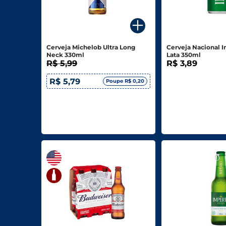
Para o seu Negócio
Departamentos
Cerveja Michelob Ultra Long
Cerveja Nacional 
Neck 330ml
Lata 350ml
Mercearia
R$ 5,99
R$ 3,89
Bebidas
R$ 5,79
Poupe R$ 0,20
Bebidas Alcoólicas
Hortifruti
Carnes, Aves E Peixes
Frios E Laticínios
Congelados
Higiene E Beleza
Limpeza