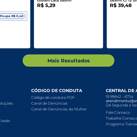
Glúten Lata 350ml
269ml C/ 12 Un
R$ 5,29
R$ 39,48
Poupe R$ 0,40
Mais Resultados
CÓDIGO DE CONDUTA
CENTRAL DE
19 99642 - 6734
Código de conduta PDF
atendimento@ar
voluções
Canal de Denúncias
De Segunda à Sex
Canal de Denúncias da Mulher
Fale Conosco
Trabalhe Conosc
tirada
Programa Traine