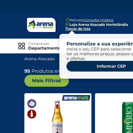
Retirada
Consultar Horários
Loja Arena Atacado Hortolândia
Trocar de loja
Personalize a sua experiên
Compre por
Ofertas
Departamentos
Insira o seu CEP para selecionar 
ter os melhores preços, prazos 
e ofertas.
Arena Atacado
Bebidas Alcoólicas
Cervejas
Especiais
Informar CEP
Exclusivo Online
95
Produtos encontrados
Mais Filtros
Ofertas
Ofertas Arena Mais
Ofertas Cartão Fácil pra Pagar
Mundo Infantil
Mundo Pet