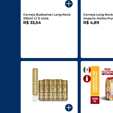
Biscoitos E Salgadinhos
Cerveja Budweiser Long Neck
Cerveja Long Neck
Doces E Sobremesas
330ml C/ 6 Unid.
Imperio Helles Pu
R$ 33,54
R$ 4,89
Padaria
Saudáveis E Ôrganicos
Bazar E Utilidades