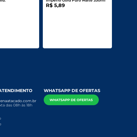
id.
Imperio Gold Puro Malte 330ml
R$ 5,89
 ATENDIMENTO
WHATSAPP DE OFERTAS
enaatacado.com.br
ta das 08h às 18h
o
e