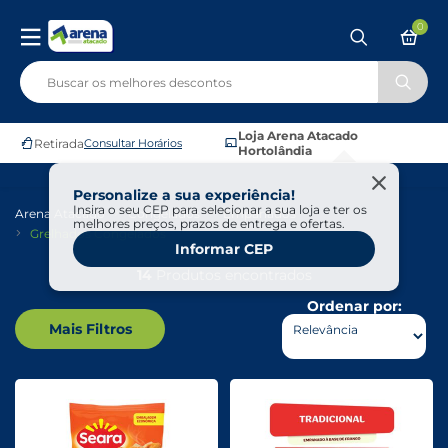
0
Loja Arena Atacado
Retirada
Consultar Horários
Hortolândia
Personalize a sua experiência!
Insira o seu CEP para selecionar a sua loja e ter os
Arena Atacado
Congelados
Empanados
melhores preços, prazos de entrega e ofertas.
Grelhados Congelados
Informar CEP
14
Produtos encontrados
Ordenar por:
Mais Filtros