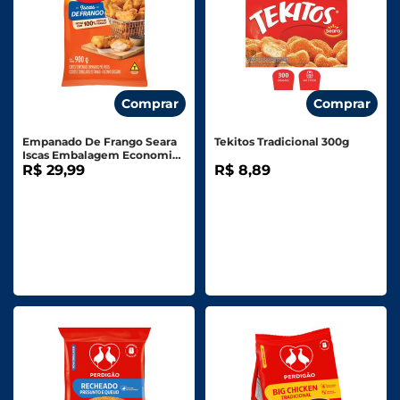
Comprar
Comprar
Empanado De Frango Seara
Tekitos Tradicional 300g
Iscas Embalagem Economica
900g
R$ 29,99
R$ 8,89