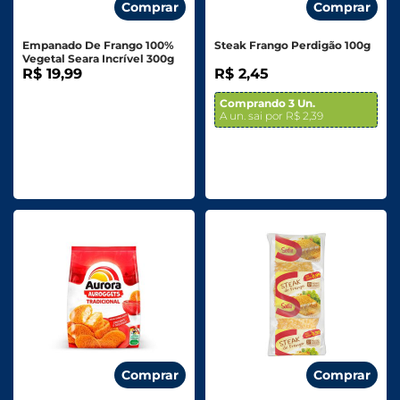
Comprar
Comprar
Empanado De Frango 100%
Steak Frango Perdigão 100g
Vegetal Seara Incrível 300g
R$ 19,99
R$ 2,45
Comprando 3 Un.
A un. sai por R$ 2,39
Comprar
Comprar