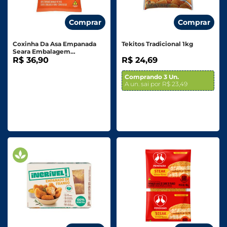
Comprar
Comprar
Coxinha Da Asa Empanada
Tekitos Tradicional 1kg
Seara Embalagem
Econômica 900g
R$ 36,90
R$ 24,69
Comprando 3 Un.
A un. sai por R$ 23,49