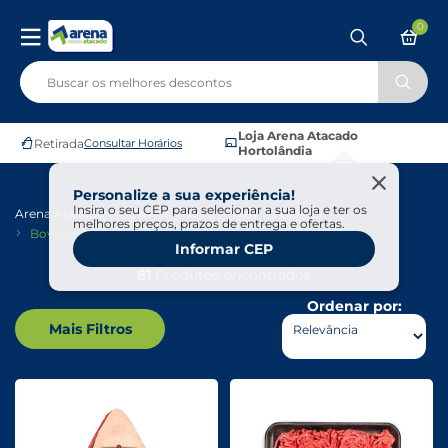
0
Loja Arena Atacado
Retirada
Consultar Horários
Hortolândia
Personalize a sua experiência!
Insira o seu CEP para selecionar a sua loja e ter os
Arena Atacado
Carnes, Aves E Peixes
Carnes
melhores preços, prazos de entrega e ofertas.
Bovinos Resfriados
Informar CEP
81
Produtos encontrados
Ordenar por:
Mais Filtros