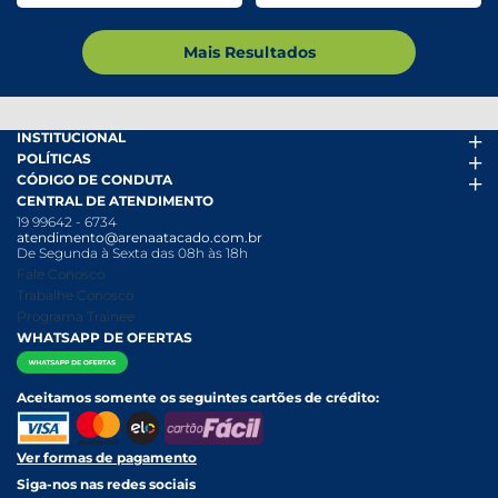
Mais Resultados
INSTITUCIONAL
POLÍTICAS
Arena Mais
CÓDIGO DE CONDUTA
Fácil Pra Pagar
Termos de uso
CENTRAL DE ATENDIMENTO
Ofertas
Política de Trocas e Devoluções
Código de conduta PDF
19 99642 - 6734
Folheto
Política de Privacidade
Canal de Denúncias
atendimento@arenaatacado.com.br
Nossas Lojas
Política Anticorrupção
Canal de Denúncias da Mulher
De Segunda à Sexta das 08h às 18h
Nossa História
Política de entrega e Retirada
Fale Conosco
Relatório Transparência Salarial
Política de Pagamento
Trabalhe Conosco
Programa Trainee
WHATSAPP DE OFERTAS
Aceitamos somente os seguintes cartões de crédito:
Ver formas de pagamento
Siga-nos nas redes sociais