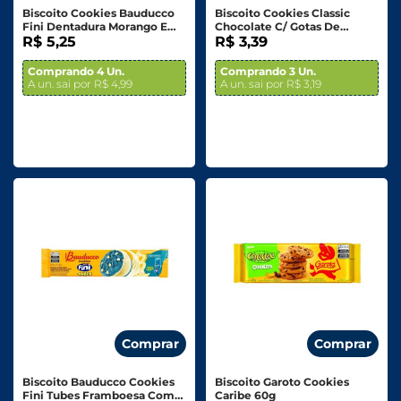
Biscoito Cookies Bauducco
Biscoito Cookies Classic
Fini Dentadura Morango E
Chocolate C/ Gotas De
Framboesa Com Gotas De
R$ 5,25
Chocolate 60g
R$ 3,39
Chocolate Branco 96g
Comprando 4 Un.
Comprando 3 Un.
A un. sai por R$ 4,99
A un. sai por R$ 3,19
Comprar
Comprar
Biscoito Bauducco Cookies
Biscoito Garoto Cookies
Fini Tubes Framboesa Com
Caribe 60g