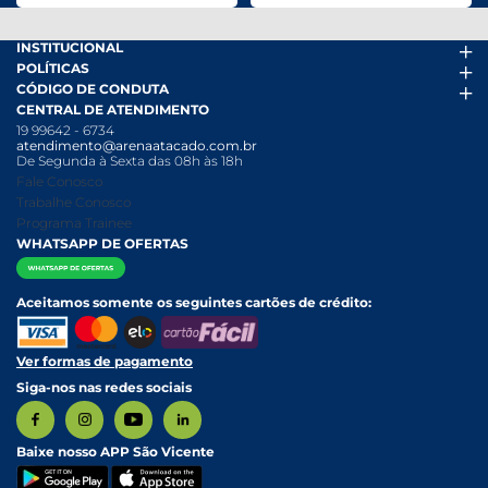
INSTITUCIONAL
POLÍTICAS
Arena Mais
CÓDIGO DE CONDUTA
Fácil Pra Pagar
Termos de uso
CENTRAL DE ATENDIMENTO
Ofertas
Política de Trocas e Devoluções
Código de conduta PDF
19 99642 - 6734
Folheto
Política de Privacidade
Canal de Denúncias
atendimento@arenaatacado.com.br
Nossas Lojas
Política Anticorrupção
Canal de Denúncias da Mulher
De Segunda à Sexta das 08h às 18h
Nossa História
Política de entrega e Retirada
Fale Conosco
Relatório Transparência Salarial
Política de Pagamento
Trabalhe Conosco
Programa Trainee
WHATSAPP DE OFERTAS
Aceitamos somente os seguintes cartões de crédito:
Ver formas de pagamento
Siga-nos nas redes sociais
Baixe nosso APP São Vicente