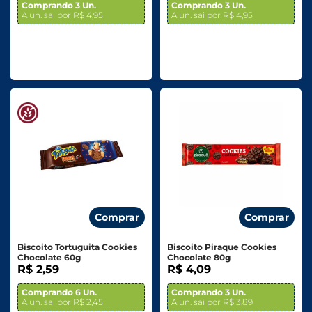
Comprando 3 Un.
Comprando 3 Un.
A un. sai por R$ 4,95
A un. sai por R$ 4,95
Comprar
Comprar
Biscoito Tortuguita Cookies
Biscoito Piraque Cookies
Chocolate 60g
Chocolate 80g
R$ 2,59
R$ 4,09
Comprando 6 Un.
Comprando 3 Un.
A un. sai por R$ 2,45
A un. sai por R$ 3,89