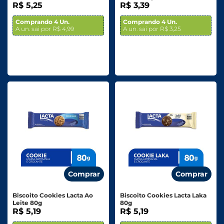
Chocolate Branco 96g
R$ 5,25
R$ 3,39
Comprando 4 Un.
Comprando 4 Un.
A un. sai por R$ 4,99
A un. sai por R$ 3,25
Comprar
Comprar
Biscoito Cookies Lacta Ao
Biscoito Cookies Lacta Laka
Leite 80g
80g
R$ 5,19
R$ 5,19