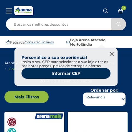
0
Loja Arena Atacado
Retirada
Consultar Horários
Hortolândia
Personalize a sua experiência!
Insira o seu CEP para selecionar a sua loja e ter os
Arena Atacado
Biscoitos E Salgadinhos
Biscoitos Doces
melhores preços, prazos de entrega e ofertas.
Cookies
Informar CEP
20
Produtos encontrados
Ordenar por:
Mais Filtros