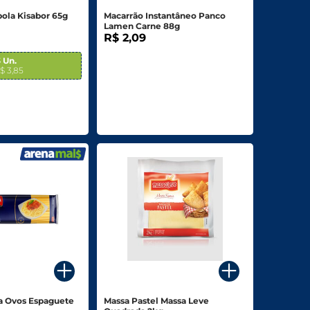
ola Kisabor 65g
Macarrão Instantâneo Panco
Lamen Carne 88g
R$ 2,09
 Un.
R$ 3,85
a Ovos Espaguete
Massa Pastel Massa Leve