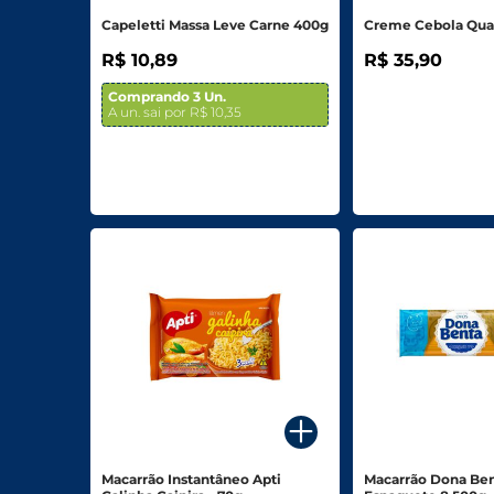
Capeletti Massa Leve Carne 400g
Creme Cebola Qual
R$ 10,89
R$ 35,90
Comprando 3 Un.
A un. sai por R$ 10,35
Macarrão Instantâneo Apti
Macarrão Dona Be