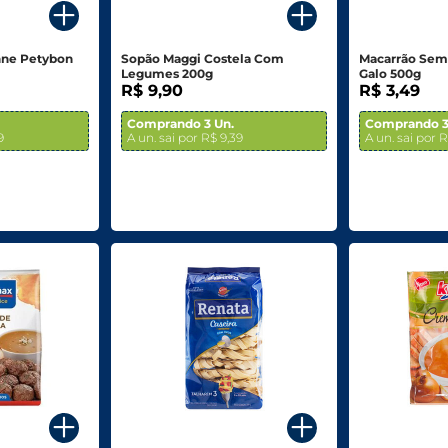
nne Petybon
Sopão Maggi Costela Com
Macarrão Sem
Legumes 200g
Galo 500g
R$ 9,90
R$ 3,49
Comprando 3 Un.
Comprando 3
9
A un. sai por R$ 9,39
A un. sai por 