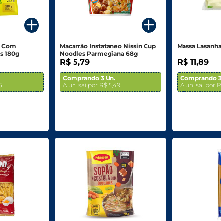
a Com
Macarrão Instataneo Nissin Cup
Massa Lasanha
is 180g
Noodles Parmegiana 68g
R$ 5,79
R$ 11,89
Comprando 3 Un.
Comprando 3
5
A un. sai por R$ 5,49
A un. sai por R