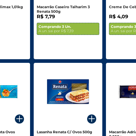
imax 1,01kg
Macarrão Caseiro Talharim 3
Creme De Ceb
Renata 500g
R$ 7,79
R$ 4,09
Comprando 3 Un.
Comprando 3
A un. sai por R$ 7,39
A un. sai por 
nta Ovos
Lasanha Renata C/ Ovos 500g
Macarrão Adri