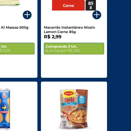
 Ki Massas 500g
Macarrão Instantâneo Nissin
Lamen Carne 85g
R$ 2,99
 Un.
Comprando 3 Un.
$ 11,29
A un. sai por R$ 2,85