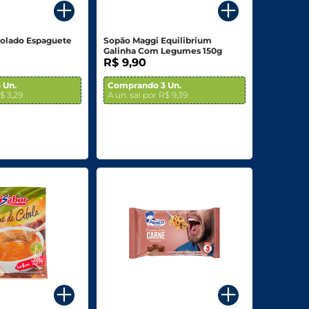
olado Espaguete
Sopão Maggi Equilibrium
Galinha Com Legumes 150g
R$ 9,90
 Un.
Comprando 3 Un.
R$ 3,29
A un. sai por R$ 9,39