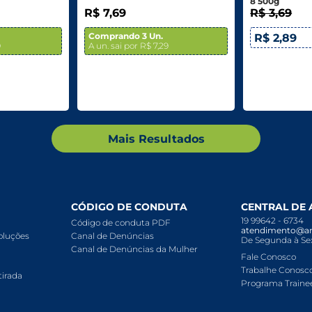
8 500g
R$ 7,69
R$ 3,69
Comprando 3 Un.
R$ 2,89
9
A un. sai por R$ 7,29
Mais Resultados
CÓDIGO DE CONDUTA
CENTRAL DE
19 99642 - 6734
Código de conduta PDF
atendimento@ar
voluções
Canal de Denúncias
De Segunda à Sex
Canal de Denúncias da Mulher
Fale Conosco
Trabalhe Conosc
tirada
Programa Traine