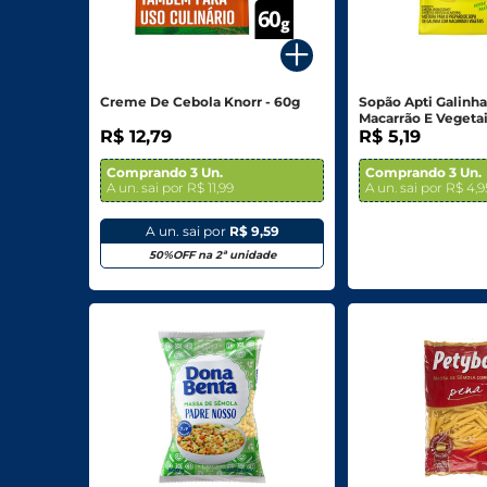
Para o seu Negócio
Departamentos
Creme De Cebola Knorr - 60g
Sopão Apti Galinh
Macarrão E Vegeta
Mercearia
R$ 12,79
R$ 5,19
Bebidas
Comprando 3 Un.
Comprando 3 Un.
A un. sai por R$ 11,99
A un. sai por R$ 4,9
Bebidas Alcoólicas
A un. sai por
R$ 9,59
Hortifruti
50%OFF na 2ª unidade
Carnes, Aves E Peixes
Frios E Laticínios
Congelados
Higiene E Beleza
Limpeza