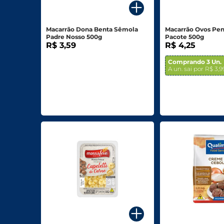
Biscoitos E Salgadinhos
Macarrão Dona Benta Sêmola
Macarrão Ovos Pe
Doces E Sobremesas
Padre Nosso 500g
Pacote 500g
R$ 3,59
R$ 4,25
Padaria
Comprando 3 Un.
A un. sai por R$ 3,9
Saudáveis E Ôrganicos
Bazar E Utilidades