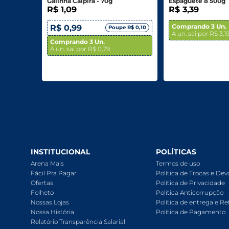
Galinha Caipira - 70g
Espaguete 8 500g
R$ 1,09
R$ 3,39
Comprando 3 Un.
R$ 0,99
Poupe R$ 0,10
A un. sai por R$ 3,1
Comprando 3 Un.
A un. sai por R$ 0,79
INSTITUCIONAL
POLÍTICAS
Arena Mais
Termos de uso
Fácil Pra Pagar
Política de Trocas e De
Ofertas
Política de Privacidade
Folheto
Política Anticorrupção
Nossas Lojas
Política de entrega e Re
Nossa História
Política de Pagamento
Relatório Transparência Salarial