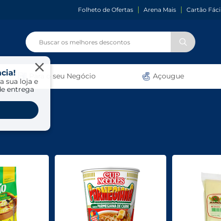
Folheto de Ofertas
Arena Mais
Cartão Fáci
cia!
Para o seu Negócio
Açougue
a sua loja e
de entrega