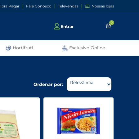
l pra Pagar
Fale Conosco
Televendas
Nossas lojas
0
Entrar
Hortifruti
Exclusivo Online
Ordenar por: