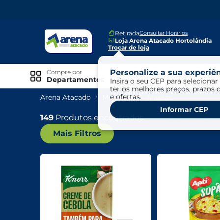
Retirada
Consultar Horários
Loja Arena Atacado Hortolândia
Trocar de loja
Personalize a sua experiên
Compre por
Ofertas
Departamentos
Insira o seu CEP para selecionar 
ter os melhores preços, prazos 
e ofertas.
Arena Atacado
Mercearia
Massas
Especiais
Informar CEP
Exclusivo Online
149
Produtos encontrados
Mais Filtros
Ofertas
Ofertas Arena Mais
Ofertas Cartão Fácil pra Pagar
Mundo Infantil
Mundo Pet