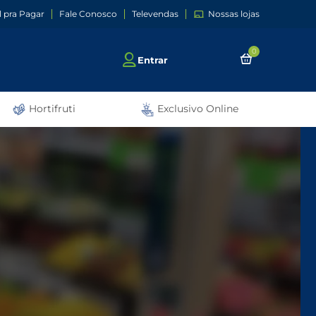
l pra Pagar
Fale Conosco
Televendas
Nossas lojas
0
Entrar
Hortifruti
Exclusivo Online