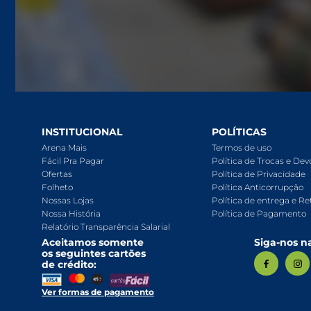
Para o seu Negócio
Departamentos
Mercearia
Bebidas
INSTITUCIONAL
POLÍTICAS
Bebidas Alcoólicas
Arena Mais
Termos de uso
Fácil Pra Pagar
Política de Trocas e De
Hortifruti
Ofertas
Política de Privacidade
Folheto
Política Anticorrupção
Carnes, Aves E Peixes
Nossas Lojas
Política de entrega e Re
Nossa História
Política de Pagamento
Frios E Laticínios
Relatório Transparência Salarial
Aceitamos somente
Siga-nos na
Congelados
os seguintes cartões
de crédito:
Higiene E Beleza
Ver formas de pagamento
Limpeza