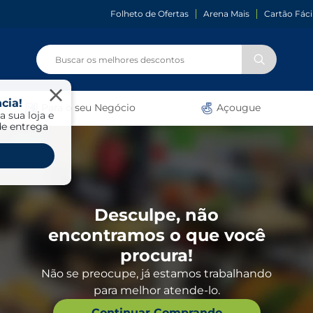
Folheto de Ofertas
Arena Mais
Cartão Fáci
cia!
Para o seu Negócio
Açougue
a sua loja e
de entrega
Desculpe, não
encontramos o que você
procura!
Não se preocupe, já estamos trabalhando
para melhor atende-lo.
Continuar Comprando