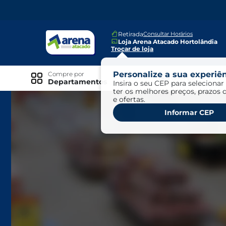
Retirada
Consultar Horários
Loja Arena Atacado Hortolândia
Trocar de loja
Personalize a sua experiên
Compre por
Ofertas
Departamentos
Insira o seu CEP para selecionar 
ter os melhores preços, prazos 
e ofertas.
Especiais
Informar CEP
Exclusivo Online
Ofertas
Ofertas Arena Mais
Ofertas Cartão Fácil pra Pagar
Mundo Infantil
Mundo Pet