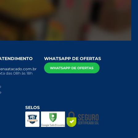
 ATENDIMENTO
WHATSAPP DE OFERTAS
enaatacado.com.br
ta das 08h às 18h
o
e
SELOS