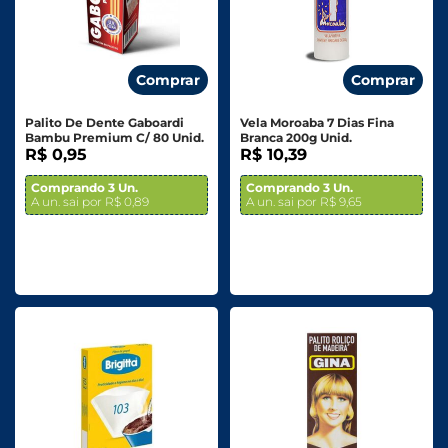
Comprar
Comprar
Palito De Dente Gaboardi
Vela Moroaba 7 Dias Fina
Bambu Premium C/ 80 Unid.
Branca 200g Unid.
R$ 0,95
R$ 10,39
Comprando 3 Un.
Comprando 3 Un.
A un. sai por R$ 0,89
A un. sai por R$ 9,65