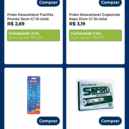
Comprar
Comprar
Prato Descartável Facilita
Prato Descartavel Copomais
Pronto 15cm C/ 10 Unid.
Raso 21cm C/ 10 Unid.
R$ 2,69
R$ 3,19
Comprando 3 Un.
Comprando 3 Un.
A un. sai por R$ 2,55
A un. sai por R$ 3,09
Comprar
Comprar