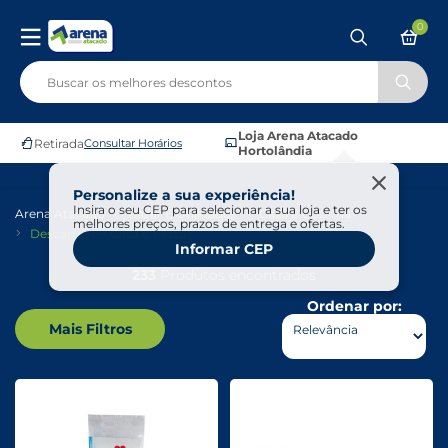
0
Loja Arena Atacado
Retirada
Consultar Horários
Hortolândia
Personalize a sua experiência!
Insira o seu CEP para selecionar a sua loja e ter os
Arena Atacado
Bazar E Utilidades
Casa E Cozinha
melhores preços, prazos de entrega e ofertas.
Descartáveis Casa E Festa
Informar CEP
233
Produtos encontrados
Ordenar por:
Mais Filtros