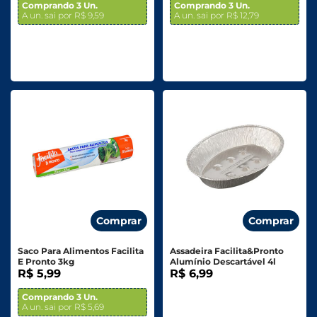
Comprando 3 Un.
Comprando 3 Un.
A un. sai por R$ 9,59
A un. sai por R$ 12,79
Comprar
Comprar
Saco Para Alimentos Facilita
Assadeira Facilita&Pronto
E Pronto 3kg
Alumínio Descartável 4l
R$ 5,99
R$ 6,99
Comprando 3 Un.
A un. sai por R$ 5,69