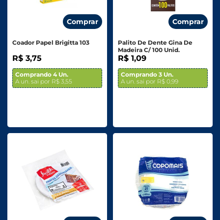
Comprar
Comprar
Coador Papel Brigitta 103
Palito De Dente Gina De
Madeira C/ 100 Unid.
R$ 3,75
R$ 1,09
Comprando 4 Un.
Comprando 3 Un.
A un. sai por R$ 3,55
A un. sai por R$ 0,99