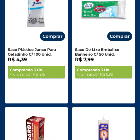
Comprar
Comprar
Saco Plástico Junco Para
Saco De Lixo Embalixo
Geladinho C/ 100 Unid.
Banheiro C/ 50 Unid.
R$ 4,39
R$ 7,99
Comprando 3 Un.
Comprando 3 Un.
A un. sai por R$ 4,19
A un. sai por R$ 6,99