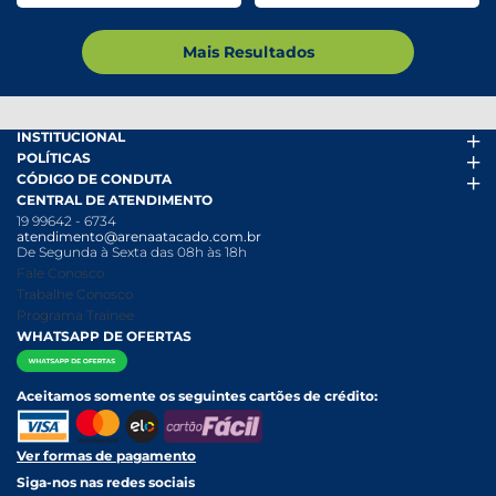
Mais Resultados
INSTITUCIONAL
POLÍTICAS
Arena Mais
CÓDIGO DE CONDUTA
Fácil Pra Pagar
Termos de uso
CENTRAL DE ATENDIMENTO
Ofertas
Política de Trocas e Devoluções
Código de conduta PDF
19 99642 - 6734
Folheto
Política de Privacidade
Canal de Denúncias
atendimento@arenaatacado.com.br
Nossas Lojas
Política Anticorrupção
Canal de Denúncias da Mulher
De Segunda à Sexta das 08h às 18h
Nossa História
Política de entrega e Retirada
Fale Conosco
Relatório Transparência Salarial
Política de Pagamento
Trabalhe Conosco
Programa Trainee
WHATSAPP DE OFERTAS
Aceitamos somente os seguintes cartões de crédito:
Ver formas de pagamento
Siga-nos nas redes sociais