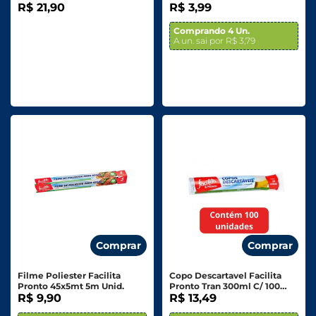
R$ 21,90
R$ 3,99
Comprando 4 Un.
A un. sai por R$ 3,79
Comprar
Comprar
Filme Poliester Facilita
Copo Descartavel Facilita
Pronto 45x5mt 5m Unid.
Pronto Tran 300ml C/ 100
R$ 9,90
Unid.
R$ 13,49