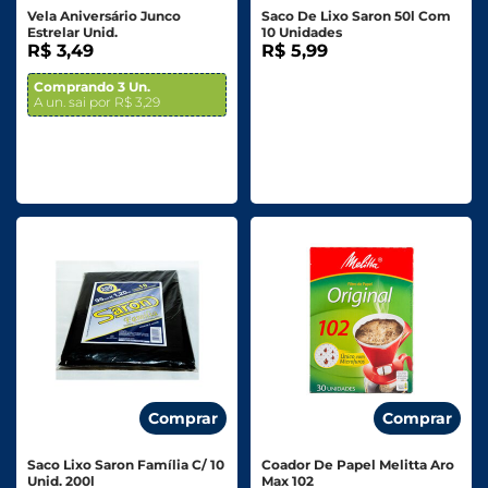
Vela Aniversário Junco
Saco De Lixo Saron 50l Com
Estrelar Unid.
10 Unidades
R$ 3,49
R$ 5,99
Comprando 3 Un.
A un. sai por R$ 3,29
Comprar
Comprar
Saco Lixo Saron Família C/ 10
Coador De Papel Melitta Aro
Unid. 200l
Max 102