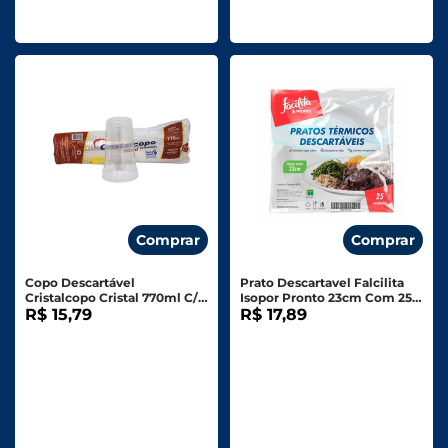
Comprar
Comprar
Copo Descartável
Prato Descartavel Falcilita
Cristalcopo Cristal 770ml C/
Isopor Pronto 23cm Com 25
30 Unid.
R$ 15,79
Unidades
R$ 17,89