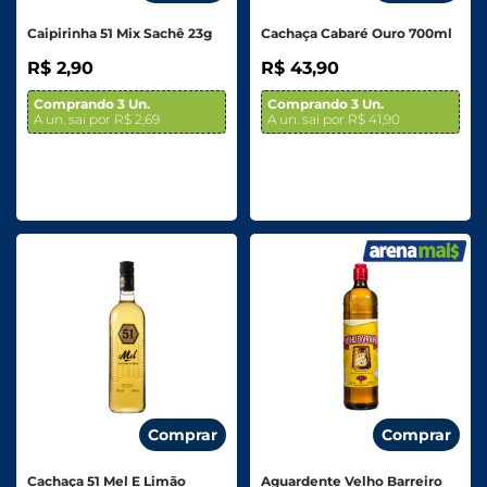
Caipirinha 51 Mix Sachê 23g
Cachaça Cabaré Ouro 700ml
R$ 2,90
R$ 43,90
Comprando 3 Un.
Comprando 3 Un.
A un. sai por R$ 2,69
A un. sai por R$ 41,90
Comprar
Comprar
Cachaça 51 Mel E Limão
Aguardente Velho Barreiro