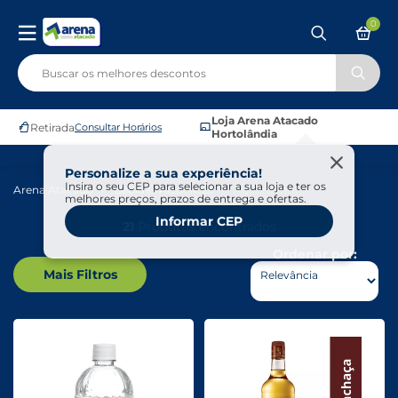
0
Loja Arena Atacado
Retirada
Consultar Horários
Hortolândia
Personalize a sua experiência!
Insira o seu CEP para selecionar a sua loja e ter os
Arena Atacado
Bebidas Alcoólicas
Aguardente
melhores preços, prazos de entrega e ofertas.
Informar CEP
21
Produtos encontrados
Ordenar por:
Mais Filtros