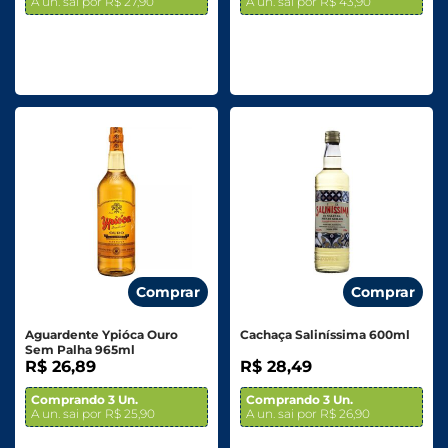
A un. sai por R$ 27,90
A un. sai por R$ 43,90
Comprar
Comprar
Aguardente Ypióca Ouro
Cachaça Saliníssima 600ml
Sem Palha 965ml
R$ 26,89
R$ 28,49
Comprando 3 Un.
Comprando 3 Un.
A un. sai por R$ 25,90
A un. sai por R$ 26,90