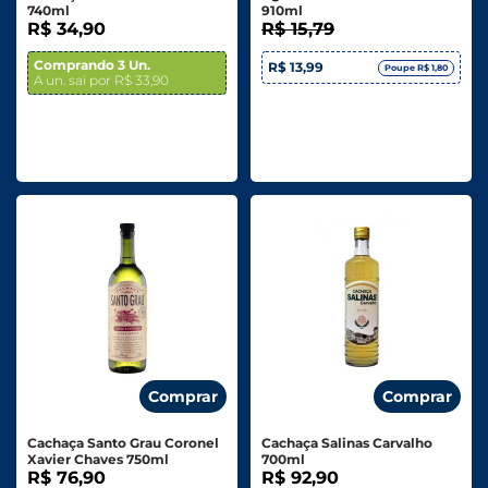
740ml
910ml
R$ 34,90
R$ 15,79
Comprando 3 Un.
R$ 13,99
Poupe R$ 1,80
A un. sai por R$ 33,90
Comprar
Comprar
Cachaça Santo Grau Coronel
Cachaça Salinas Carvalho
Xavier Chaves 750ml
700ml
R$ 76,90
R$ 92,90