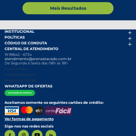
Mais Resultados
INSTITUCIONAL
POLÍTICAS
Arena Mais
CÓDIGO DE CONDUTA
Fácil Pra Pagar
Termos de uso
CENTRAL DE ATENDIMENTO
Ofertas
Política de Trocas e Devoluções
Código de conduta PDF
19 99642 - 6734
Folheto
Política de Privacidade
Canal de Denúncias
atendimento@arenaatacado.com.br
Nossas Lojas
Política Anticorrupção
Canal de Denúncias da Mulher
De Segunda à Sexta das 08h às 18h
Nossa História
Política de entrega e Retirada
Fale Conosco
Relatório Transparência Salarial
Política de Pagamento
Trabalhe Conosco
Programa Trainee
WHATSAPP DE OFERTAS
Aceitamos somente os seguintes cartões de crédito:
Ver formas de pagamento
Siga-nos nas redes sociais