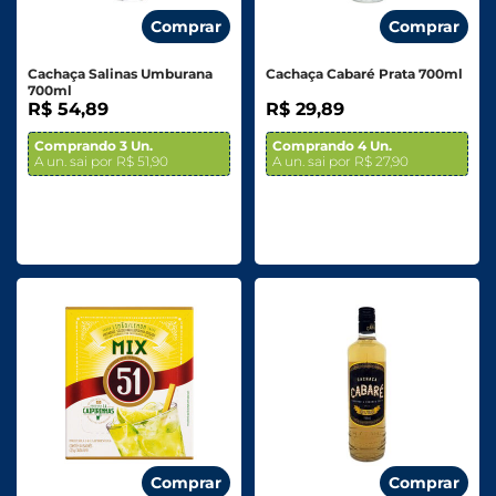
Comprar
Comprar
Cachaça Salinas Umburana
Cachaça Cabaré Prata 700ml
700ml
R$ 54,89
R$ 29,89
Comprando 3 Un.
Comprando 4 Un.
A un. sai por R$ 51,90
A un. sai por R$ 27,90
Comprar
Comprar