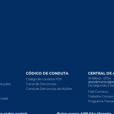
CÓDIGO DE CONDUTA
CENTRAL DE
19 99642 - 6734
Código de conduta PDF
atendimento@ar
voluções
Canal de Denúncias
De Segunda à Sex
Canal de Denúncias da Mulher
Fale Conosco
Trabalhe Conosc
tirada
Programa Traine
s redes sociais
Baixe nosso APP São Vicente