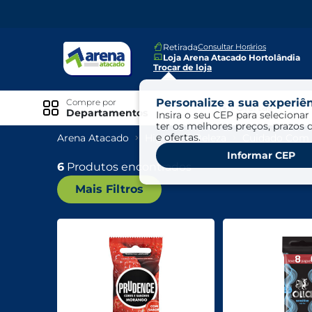
Retirada
Consultar Horários
Loja Arena Atacado Hortolândia
Trocar de loja
Personalize a sua experiên
Compre por
Ofertas
Departamentos
Insira o seu CEP para selecionar 
ter os melhores preços, prazos 
e ofertas.
Arena Atacado
Higiene E Beleza
Cuidado Com
Especiais
Informar CEP
Exclusivo Online
6
Produtos encontrados
Mais Filtros
Ofertas
Ofertas Arena Mais
Ofertas Cartão Fácil pra Pagar
Mundo Infantil
Mundo Pet