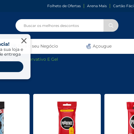
Folheto de Ofertas
Arena Mais
Cartão Fáci
cia!
Para o seu Negócio
Açougue
a sua loja e
de entrega
 Corpo
Preservativo E Gel