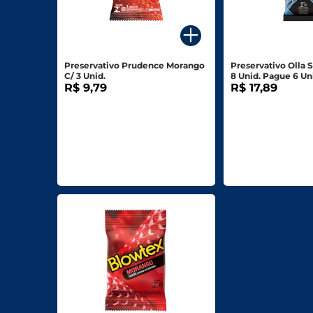
Para o seu Negócio
Departamentos
Preservativo Prudence Morango
Preservativo Olla 
C/ 3 Unid.
8 Unid. Pague 6 Un
Mercearia
R$ 9,79
R$ 17,89
Bebidas
Bebidas Alcoólicas
Hortifruti
Carnes, Aves E Peixes
Frios E Laticínios
Congelados
Higiene E Beleza
Limpeza