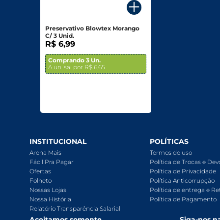
Biscoitos E Salgadinhos
Preservativo Blowtex Morango
Doces E Sobremesas
C/ 3 Unid.
R$ 6,99
Padaria
Comprando 3 Un.
A un. sai por R$ 6,65
Saudáveis E Ôrganicos
Bazar E Utilidades
INSTITUCIONAL
POLÍTICAS
Arena Mais
Termos de uso
Fácil Pra Pagar
Política de Trocas e De
Ofertas
Política de Privacidade
Folheto
Política Anticorrupção
Nossas Lojas
Política de entrega e Re
Nossa História
Política de Pagamento
Relatório Transparência Salarial
Aceitamos somente
Siga-nos na