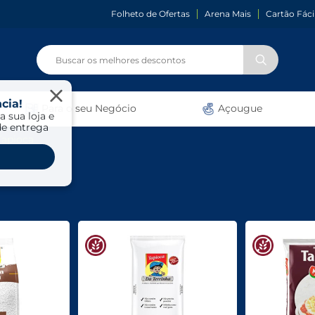
Folheto de Ofertas
Arena Mais
Cartão Fáci
cia!
Para o seu Negócio
Açougue
a sua loja e
de entrega
Tapioca