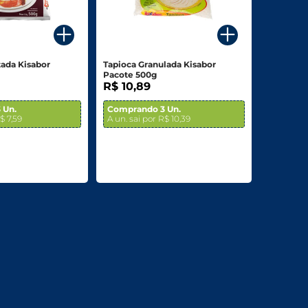
tada Kisabor
Tapioca Granulada Kisabor
Pacote 500g
R$ 10,89
 Un.
Comprando 3 Un.
$ 7,59
A un. sai por R$ 10,39