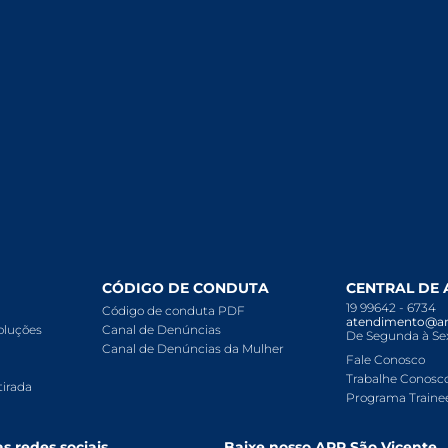
CÓDIGO DE CONDUTA
CENTRAL DE
19 99642 - 6734
Código de conduta PDF
atendimento@ar
voluções
Canal de Denúncias
De Segunda à Sex
Canal de Denúncias da Mulher
Fale Conosco
Trabalhe Conosc
tirada
Programa Traine
s redes sociais
Baixe nosso APP São Vicente