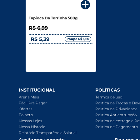
Biscoitos E Salgadinhos
Tapioca Da Terrinha 500g
Doces E Sobremesas
R$ 6,99
Padaria
R$ 5,39
Poupe R$ 1,60
Saudáveis E Ôrganicos
Bazar E Utilidades
INSTITUCIONAL
POLÍTICAS
Arena Mais
Termos de uso
Fácil Pra Pagar
Política de Trocas e De
Ofertas
Política de Privacidade
Folheto
Política Anticorrupção
Nossas Lojas
Política de entrega e Re
Nossa História
Política de Pagamento
Relatório Transparência Salarial
Aceitamos somente
Siga-nos na