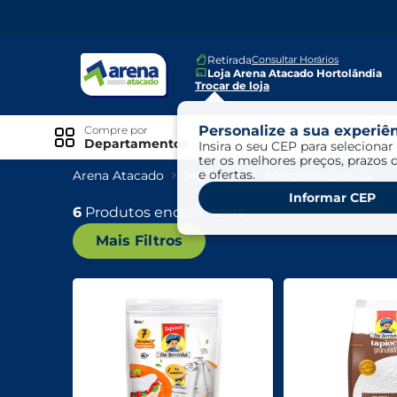
Retirada
Consultar Horários
Loja Arena Atacado Hortolândia
Trocar de loja
Personalize a sua experiên
Compre por
Ofertas
Departamentos
Insira o seu CEP para selecionar 
ter os melhores preços, prazos 
e ofertas.
Arena Atacado
Mercearia
Mercearia Básica
Especiais
Informar CEP
Exclusivo Online
6
Produtos encontrados
Mais Filtros
Ofertas
Ofertas Arena Mais
Ofertas Cartão Fácil pra Pagar
Mundo Infantil
Mundo Pet