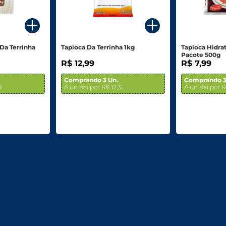
Da Terrinha
Tapioca Da Terrinha 1kg
Tapioca Hidra
Pacote 500g
R$ 12,99
R$ 7,99
Comprando 3 Un.
Comprando 3
9
A un. sai por R$ 12,35
A un. sai por R