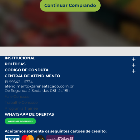
Continuar Comprando
INSTITUCIONAL
POLÍTICAS
Arena Mais
CÓDIGO DE CONDUTA
Fácil Pra Pagar
Termos de uso
CENTRAL DE ATENDIMENTO
Ofertas
Política de Trocas e Devoluções
Código de conduta PDF
19 99642 - 6734
Folheto
Política de Privacidade
Canal de Denúncias
atendimento@arenaatacado.com.br
Nossas Lojas
Política Anticorrupção
Canal de Denúncias da Mulher
De Segunda à Sexta das 08h às 18h
Nossa História
Política de entrega e Retirada
Fale Conosco
Relatório Transparência Salarial
Política de Pagamento
Trabalhe Conosco
Programa Trainee
WHATSAPP DE OFERTAS
Aceitamos somente os seguintes cartões de crédito: