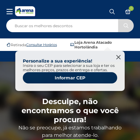
0
Loja Arena Atacado
Retirada
Consultar Horários
Hortolândia
Personalize a sua experiência!
Insira o seu CEP para selecionar a sua loja e ter os
melhores preços, prazos de entrega e ofertas.
Informar CEP
Desculpe, não
encontramos o que você
procura!
Não se preocupe, já estamos trabalhando
para melhor atende-lo.