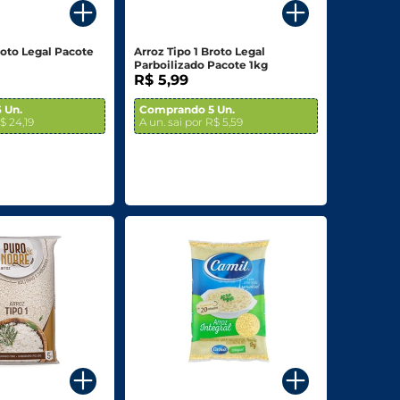
roto Legal Pacote
Arroz Tipo 1 Broto Legal
Parboilizado Pacote 1kg
R$ 5,99
 Un.
Comprando 5 Un.
$ 24,19
A un. sai por R$ 5,59