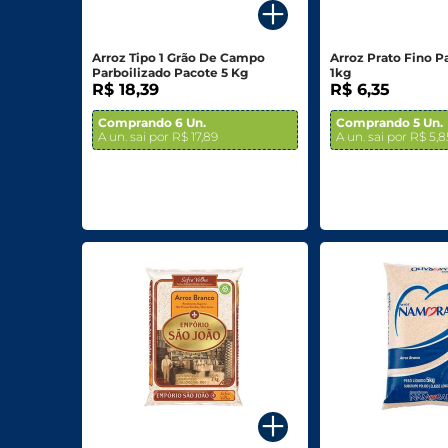
Biscoitos E Salgadinhos
Arroz Tipo 1 Grão De Campo
Arroz Prato Fino P
Doces E Sobremesas
Parboilizado Pacote 5 Kg
1kg
R$ 18,39
R$ 6,35
Padaria
Comprando 6 Un.
Comprando 5 Un.
A un. sai por R$ 17,89
A un. sai por R$ 5,8
Saudáveis E Ôrganicos
Bazar E Utilidades