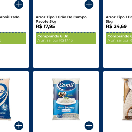
arboilizado
Arroz Tipo 1 Grão De Campo
Arroz Tipo 1 B
Pacote 5kg
5kg
R$ 17,95
R$ 24,69
Comprando 6 Un.
Comprando 6
5
A un. sai por R$ 17,45
A un. sai por R