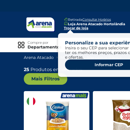
Retirada
Consultar Horários
Loja Arena Atacado Hortolândia
Trocar de loja
Personalize a sua experiên
Compre por
Ofertas
Departamentos
Insira o seu CEP para selecionar 
ter os melhores preços, prazos 
e ofertas.
Arena Atacado
Mercearia
Mercearia Básica
Especiais
Informar CEP
Exclusivo Online
25
Produtos encontrados
Mais Filtros
Ofertas
Ofertas Arena Mais
Ofertas Cartão Fácil pra Pagar
Mundo Infantil
Mundo Pet