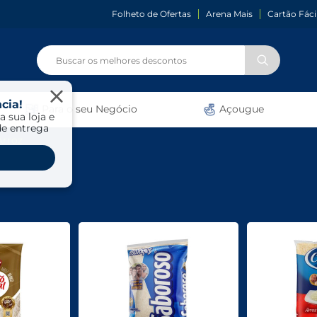
Folheto de Ofertas
Arena Mais
Cartão Fáci
cia!
Para o seu Negócio
Açougue
a sua loja e
de entrega
Arroz