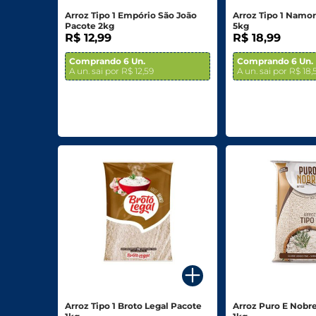
Arroz Tipo 1 Empório São João
Arroz Tipo 1 Namo
Pacote 2kg
5kg
R$ 12,99
R$ 18,99
Comprando 6 Un.
Comprando 6 Un.
A un. sai por R$ 12,59
A un. sai por R$ 18,
Arroz Tipo 1 Broto Legal Pacote
Arroz Puro E Nobr