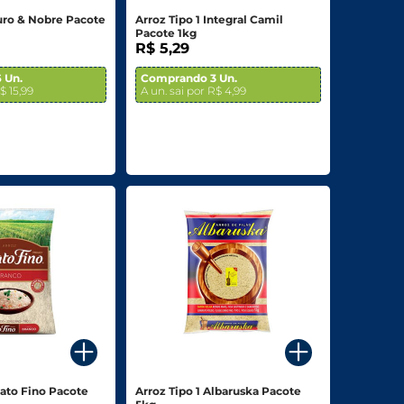
Puro & Nobre Pacote
Arroz Tipo 1 Integral Camil
Pacote 1kg
R$ 5,29
 Un.
Comprando 3 Un.
$ 15,99
A un. sai por R$ 4,99
rato Fino Pacote
Arroz Tipo 1 Albaruska Pacote