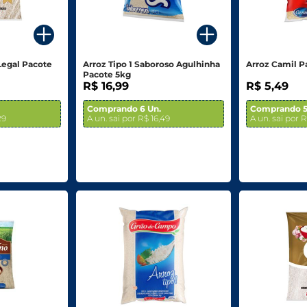
 Legal Pacote
Arroz Tipo 1 Saboroso Agulhinha
Arroz Camil P
Pacote 5kg
R$ 16,99
R$ 5,49
Comprando 6 Un.
Comprando 5
29
A un. sai por R$ 16,49
A un. sai por 