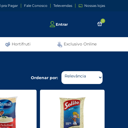
l pra Pagar
Fale Conosco
Televendas
Nossas lojas
0
Entrar
Hortifruti
Exclusivo Online
Ordenar por: