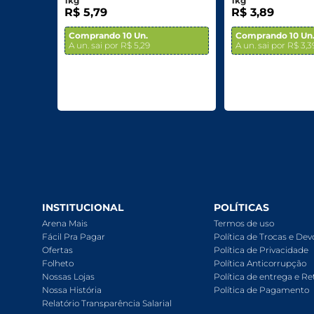
1kg
1kg
R$ 5,79
R$ 3,89
Comprando 10 Un.
Comprando 10 Un
A un. sai por R$ 5,29
A un. sai por R$ 3,3
INSTITUCIONAL
POLÍTICAS
Arena Mais
Termos de uso
Fácil Pra Pagar
Política de Trocas e De
Ofertas
Política de Privacidade
Folheto
Política Anticorrupção
Nossas Lojas
Política de entrega e Re
Nossa História
Política de Pagamento
Relatório Transparência Salarial