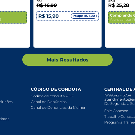
Kg
5kg
R$ 16,90
R$ 25,28
.
Comprando 6
R$ 15,90
Poupe R$ 1,00
9
A un. sai por 
Mais Resultados
CÓDIGO DE CONDUTA
CENTRAL DE
19 99642 - 6734
Código de conduta PDF
atendimento@ar
voluções
Canal de Denúncias
De Segunda à Sex
Canal de Denúncias da Mulher
Fale Conosco
Trabalhe Conosc
tirada
Programa Traine