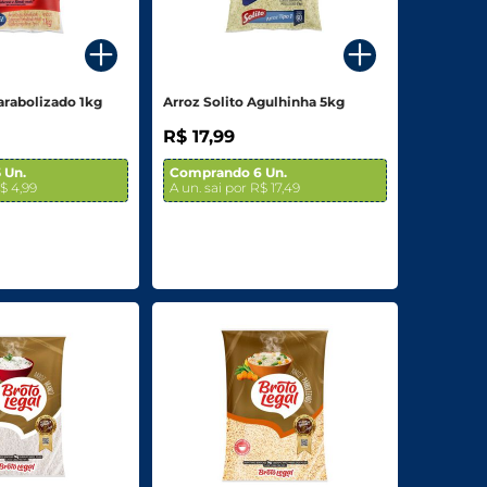
arabolizado 1kg
Arroz Solito Agulhinha 5kg
R$ 17,99
 Un.
Comprando 6 Un.
R$ 4,99
A un. sai por R$ 17,49