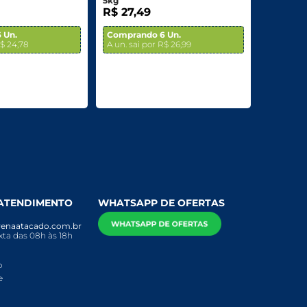
5kg
R$ 27,49
 Un.
Comprando 6 Un.
R$ 24,78
A un. sai por R$ 26,99
 ATENDIMENTO
WHATSAPP DE OFERTAS
enaatacado.com.br
ta das 08h às 18h
o
e