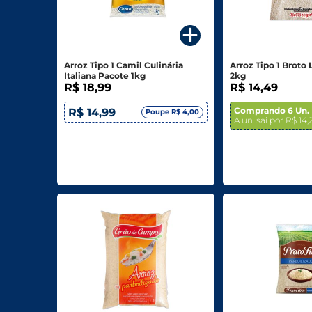
Para o seu Negócio
Departamentos
Arroz Tipo 1 Camil Culinária
Arroz Tipo 1 Broto
Italiana Pacote 1kg
2kg
Mercearia
R$ 18,99
R$ 14,49
Bebidas
Comprando 6 Un.
R$ 14,99
Poupe R$ 4,00
A un. sai por R$ 14,
Bebidas Alcoólicas
Hortifruti
Carnes, Aves E Peixes
Frios E Laticínios
Congelados
Higiene E Beleza
Limpeza