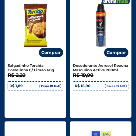
Comprar
Comprar
Salgadinho Torcida
Desodorante Aerosol Rexona
Costelinha C/ Limão 60g
Masculino Active 200ml
R$ 2,29
R$ 19,90
R$ 1,89
R$ 16,90
Poupe R$ 0,40
Poupe R$ 3,00