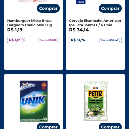
Comprar
Comprar
Hamburguer Misto Brasa
Cerveja Eisenbahn American
Burguers Tradicional 56g
Ipa Lata 350ml C/ 6 Unid.
R$ 1,19
R$ 34,14
R$ 1,09
R$ 31,74
Poupe R$ 0,10
Poupe R$ 2,40
Comprar
Comprar