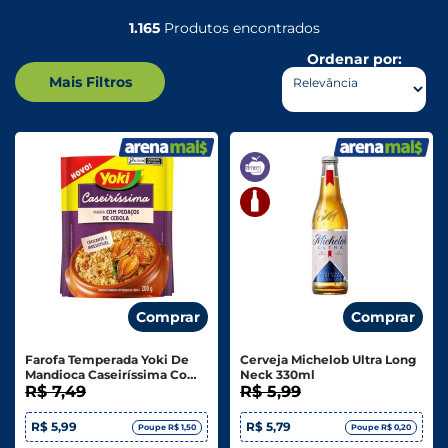
1.165
Produtos encontrados
Ordenar por:
Mais Filtros
Comprar
Comprar
Farofa Temperada Yoki De
Cerveja Michelob Ultra Long
Mandioca Caseiríssima Com
Neck 330ml
Pedaços De Cebola 200g
R$ 7,49
R$ 5,99
R$ 5,99
R$ 5,79
Poupe R$ 1,50
Poupe R$ 0,20