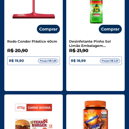
Comprar
Comprar
Rodo Condor Plástico 40cm
Desinfetante Pinho Sol
Limão Embalagem
R$ 20,90
Econômica - 1,75l
R$ 21,90
R$ 19,90
R$ 18,99
Poupe R$ 1,00
Poupe R$ 2,91