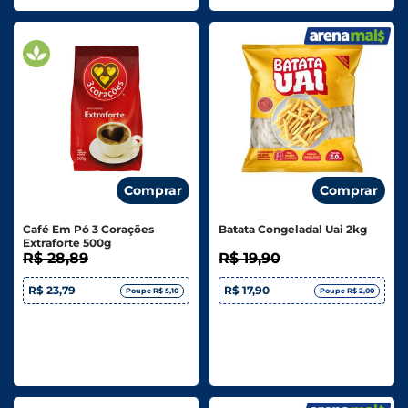
Comprar
Comprar
Café Em Pó 3 Corações
Batata Congeladal Uai 2kg
Extraforte 500g
R$ 28,89
R$ 19,90
R$ 23,79
R$ 17,90
Poupe R$ 5,10
Poupe R$ 2,00