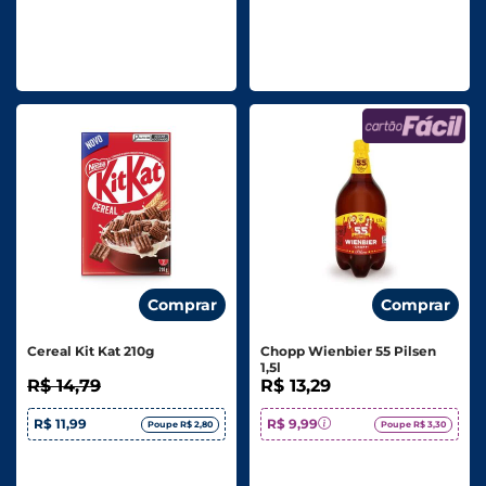
Comprar
Comprar
Cereal Kit Kat 210g
Chopp Wienbier 55 Pilsen
1,5l
R$ 14,79
R$ 13,29
R$ 11,99
R$ 9,99
Poupe R$ 2,80
Poupe R$ 3,30