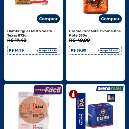
Comprar
Comprar
Hambúrguer Misto Seara
Creme Crocante Ovomaltine
Texas 672g
Pote 530g
R$ 17,49
R$ 49,99
R$ 14,99
R$ 39,99
Poupe R$ 2,50
Poupe R$ 10,00