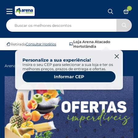
0
Loja Arena Atacado
Retirada
Consultar Horários
Hortolândia
Personalize a sua experiência!
Insira o seu CEP para selecionar a sua loja e ter os
Arena Atacado
Ofertas
melhores preços, prazos de entrega e ofertas.
Informar CEP