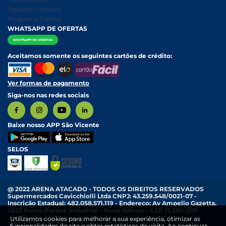
Relatório Transparência Salarial
Política de Pagamento
Trabalhe Conosco
Programa Trainee
WHATSAPP DE OFERTAS
Aceitamos somente os seguintes cartões de crédito:
Ver formas de pagamento
Siga-nos nas redes sociais
Baixe nosso APP São Vicente
SELOS
@ 2022 ARENA ATACADO - TODOS OS DIREITOS RESERVADOS
Supermercados Cavicchiolli Ltda CNPJ: 43.259.548/0021-07 -
Inscrição Estadual: 482.058.571.119 - Endereço: Av Ampelio Gazetta,
2827 Bairro Parque Industrial - Nova Odessa - CEP 13.380-290
Utilizamos cookies para melhorar a sua experiência, otimizar as
Os preços e condições exibidas nesta loja online são válidos
funcionalidades do site e obter estatísticas de visita. Ao continuar