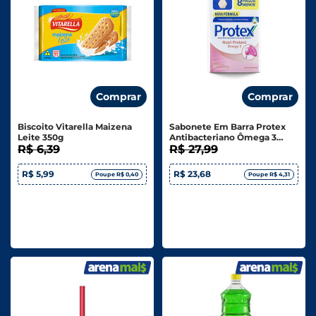
Comprar
Comprar
Biscoito Vitarella Maizena
Sabonete Em Barra Protex
Leite 350g
Antibacteriano Ômega 3
R$ 6,39
Leve 8 Pague 6 Unidades De
R$ 27,99
85g Cada
R$ 5,99
R$ 23,68
Poupe R$ 0,40
Poupe R$ 4,31