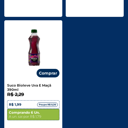
Comprar
Suco Bioleve Uva E Maçã
390ml
R$ 2,29
R$ 1,99
Poupe R$ 0,30
Comprando 6 Un.
A un. sai por R$ 1,79