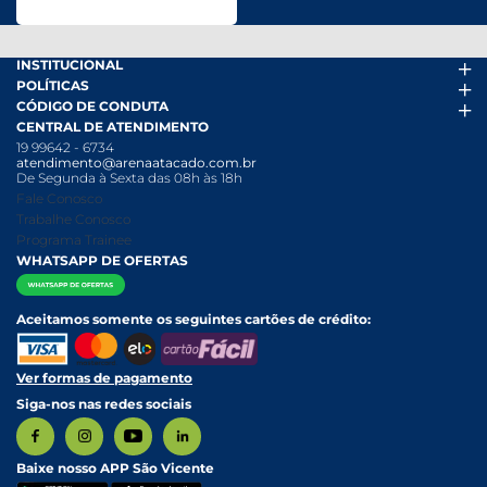
INSTITUCIONAL
POLÍTICAS
Arena Mais
CÓDIGO DE CONDUTA
Fácil Pra Pagar
Termos de uso
CENTRAL DE ATENDIMENTO
Ofertas
Política de Trocas e Devoluções
Código de conduta PDF
19 99642 - 6734
Folheto
Política de Privacidade
Canal de Denúncias
atendimento@arenaatacado.com.br
Nossas Lojas
Política Anticorrupção
Canal de Denúncias da Mulher
De Segunda à Sexta das 08h às 18h
Nossa História
Política de entrega e Retirada
Fale Conosco
Relatório Transparência Salarial
Política de Pagamento
Trabalhe Conosco
Programa Trainee
WHATSAPP DE OFERTAS
Aceitamos somente os seguintes cartões de crédito:
Ver formas de pagamento
Siga-nos nas redes sociais
Baixe nosso APP São Vicente