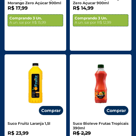
Morango Zero Açúcar 900ml
Zero Açucar 900ml
R$ 17,99
R$ 14,99
Comprando 3 Un.
Comprando 3 Un.
A un. sai por R$ 15,99
A un. sai por R$ 12,99
Comprar
Comprar
Suco Fruitz Laranja 1,5l
Suco Bioleve Frutas Tropicais
390ml
R$ 23,99
R$ 2,29