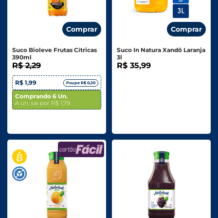
Comprar
Comprar
Suco Bioleve Frutas Cítricas
Suco In Natura Xandô Laranja
390ml
3l
R$ 2,29
R$ 35,99
R$ 1,99
Poupe R$ 0,30
Comprando 6 Un.
A un. sai por R$ 1,79