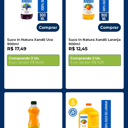
Comprar
Comprar
Suco In Natura Xandô Uva
Suco In Natura Xandô Laranja
900ml
900ml
R$ 17,49
R$ 12,45
Comprando 3 Un.
Comprando 3 Un.
A un. sai por R$ 16,49
A un. sai por R$ 11,99