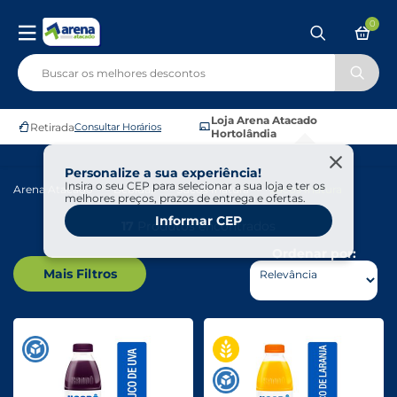
0
Loja Arena Atacado
Retirada
Consultar Horários
Hortolândia
Personalize a sua experiência!
Insira o seu CEP para selecionar a sua loja e ter os
Arena Atacado
Bebidas
Sucos Inatura
Sucos Inatura
melhores preços, prazos de entrega e ofertas.
Informar CEP
17
Produtos encontrados
Ordenar por:
Mais Filtros