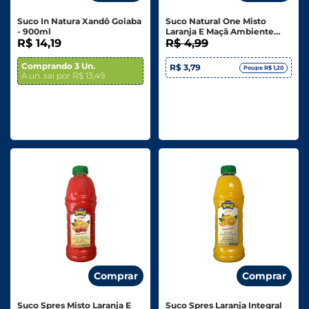
Suco In Natura Xandô Goiaba
Suco Natural One Misto
- 900ml
Laranja E Maçã Ambiente
R$ 14,19
180ml
R$ 4,99
Comprando 3 Un.
R$ 3,79
Poupe R$ 1,20
A un. sai por R$ 13,49
Comprar
Comprar
Suco Spres Misto Laranja E
Suco Spres Laranja Integral