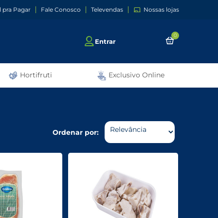
l pra Pagar
Fale Conosco
Televendas
Nossas lojas
0
Entrar
Hortifruti
Exclusivo Online
Ordenar por: