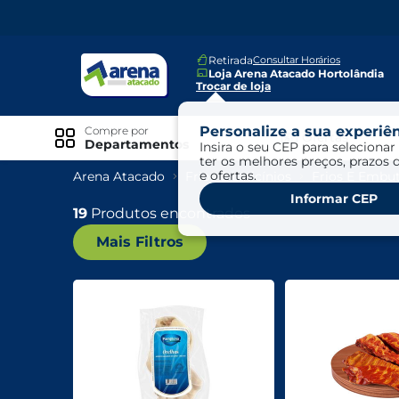
Retirada
Consultar Horários
Loja Arena Atacado Hortolândia
Trocar de loja
Personalize a sua experiên
Compre por
Ofertas
Departamentos
Insira o seu CEP para selecionar 
ter os melhores preços, prazos 
e ofertas.
Arena Atacado
Frios E Laticínios
Frios E Embu
Especiais
Informar CEP
Exclusivo Online
19
Produtos encontrados
Mais Filtros
Ofertas
Ofertas Arena Mais
Ofertas Cartão Fácil pra Pagar
Mundo Infantil
Mundo Pet