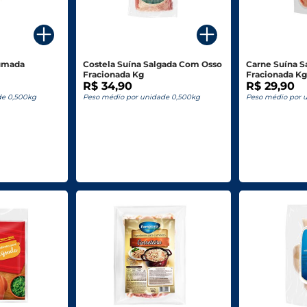
fumada
Costela Suína Salgada Com Osso
Carne Suína 
Fracionada Kg
Fracionada K
R$ 34,90
R$ 29,90
de 0,500kg
Peso médio por unidade 0,500kg
Peso médio por 