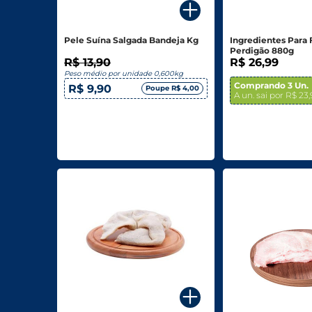
Biscoitos E Salgadinhos
Pele Suína Salgada Bandeja Kg
Ingredientes Para 
Doces E Sobremesas
Perdigão 880g
R$ 13,90
R$ 26,99
Peso médio por unidade 0,600kg
Padaria
Comprando 3 Un.
R$ 9,90
Poupe R$ 4,00
A un. sai por R$ 23
Saudáveis E Ôrganicos
Bazar E Utilidades