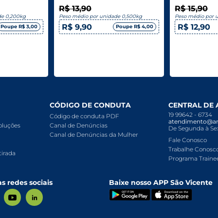
R$ 13,90
R$ 15,90
de 0,200kg
Peso médio por unidade 0,500kg
Peso médio por 
R$ 9,90
R$ 12,90
Poupe R$ 3,00
Poupe R$ 4,00
CÓDIGO DE CONDUTA
CENTRAL DE
19 99642 - 6734
Código de conduta PDF
atendimento@ar
voluções
Canal de Denúncias
De Segunda à Sex
Canal de Denúncias da Mulher
Fale Conosco
Trabalhe Conosc
tirada
Programa Traine
s redes sociais
Baixe nosso APP São Vicente