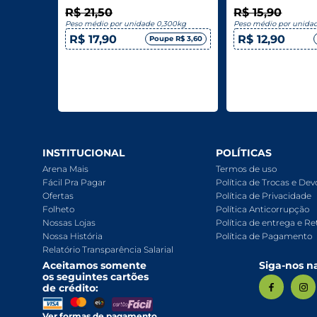
R$ 21,50
R$ 15,90
Peso médio por unidade 0,300kg
Peso médio por unida
R$ 17,90
R$ 12,90
Poupe R$ 3,60
INSTITUCIONAL
POLÍTICAS
Arena Mais
Termos de uso
Fácil Pra Pagar
Política de Trocas e De
Ofertas
Política de Privacidade
Folheto
Política Anticorrupção
Nossas Lojas
Política de entrega e Re
Nossa História
Política de Pagamento
Relatório Transparência Salarial
Aceitamos somente
Siga-nos na
os seguintes cartões
de crédito:
Ver formas de pagamento