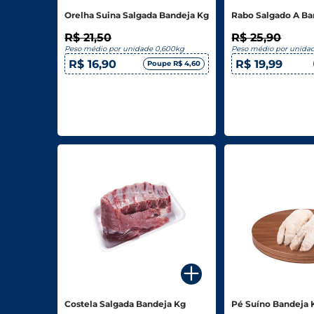
Orelha Suina Salgada Bandeja Kg
Rabo Salgado A Ba
R$ 21,50
R$ 25,90
Peso médio por unidade 0,600kg
Peso médio por unida
R$ 16,90
R$ 19,99
Poupe R$ 4,60
Costela Salgada Bandeja Kg
Pé Suíno Bandeja 