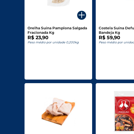
Para o seu Negócio
Departamentos
Orelha Suína Pamplona Salgada
Costela Suína De
Fracionada Kg
Bandeja Kg
Mercearia
R$ 23,90
R$ 59,90
Peso médio por unidade 0,200kg
Peso médio por unida
Bebidas
Bebidas Alcoólicas
Hortifruti
Carnes, Aves E Peixes
Frios E Laticínios
Congelados
Higiene E Beleza
Limpeza