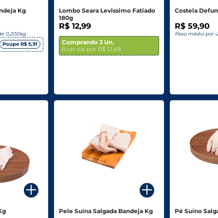
ndeja Kg
Lombo Seara Levissimo Fatiado
Costela Defu
180g
R$ 12,99
R$ 59,90
de 0,200kg
Peso médio por 
Comprando 3 Un.
Poupe R$ 5,91
A un. sai por R$ 12,49
Kg
Pele Suína Salgada Bandeja Kg
Pé Suíno Salg