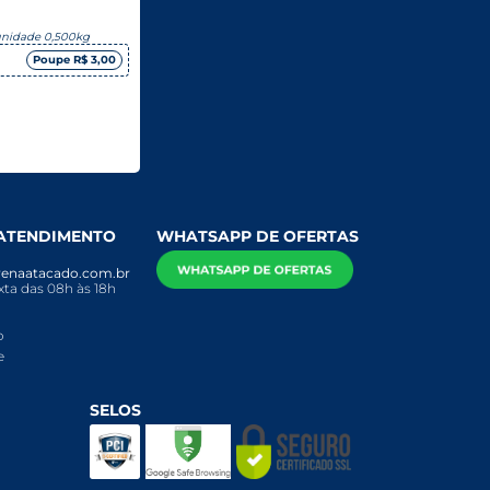
unidade 0,500kg
Poupe R$ 3,00
 ATENDIMENTO
WHATSAPP DE OFERTAS
enaatacado.com.br
ta das 08h às 18h
o
e
SELOS