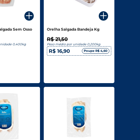
Salgada Sem Osso
Orelha Salgada Bandeja Kg
g
R$ 21,50
unidade 0,400kg
Peso médio por unidade 0,200kg
R$ 16,90
Poupe R$ 4,60