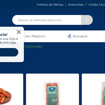
Folheto de Ofertas
Arena Mais
Cartão Fáci
cia!
Para o seu Negócio
Açougue
a sua loja e
de entrega
tidos
Suínos Defumado