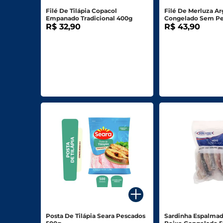
Filé De Tilápia Copacol
Filé De Merluza Ar
Empanado Tradicional 400g
Congelado Sem Pe
R$ 32,90
800g
R$ 43,90
Posta De Tilápia Seara Pescados
Sardinha Espalma