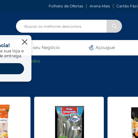
Folheto de Ofertas
Arena Mais
Cartão Fáci
cia!
Para o seu Negócio
Açougue
a sua loja e
de entrega
Peixes Congelados