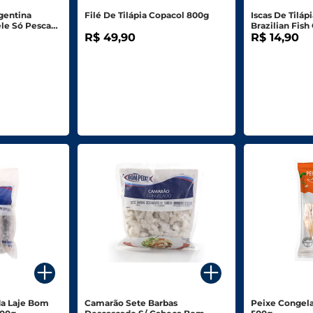
gentina
Filé De Tilápia Copacol 800g
Iscas De Tilá
le Só Pesca
Brazilian Fis
R$ 49,90
R$ 14,90
da Laje Bom
Camarão Sete Barbas
Peixe Congel