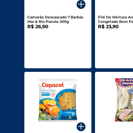
Biscoitos E Salgadinhos
Camarão Descascado 7 Barbas
Filé De Merluza Ar
Doces E Sobremesas
Mar & Rio Pacote 200g
Congelado Bom Pe
R$ 26,90
R$ 23,90
Padaria
Saudáveis E Ôrganicos
Bazar E Utilidades