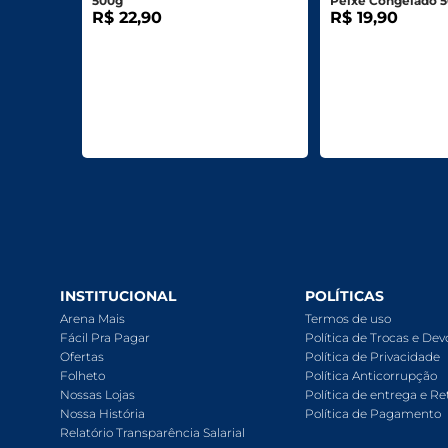
500g
Peixe Congelado 
R$ 22,90
R$ 19,90
INSTITUCIONAL
POLÍTICAS
Arena Mais
Termos de uso
Fácil Pra Pagar
Política de Trocas e De
Ofertas
Política de Privacidade
Folheto
Política Anticorrupção
Nossas Lojas
Política de entrega e Re
Nossa História
Política de Pagamento
Relatório Transparência Salarial