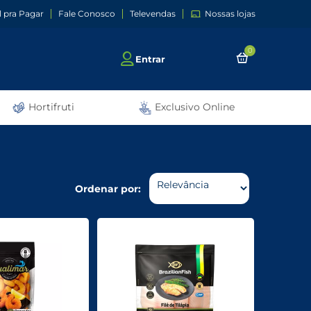
l pra Pagar
Fale Conosco
Televendas
Nossas lojas
0
Entrar
Hortifruti
Exclusivo Online
Ordenar por: