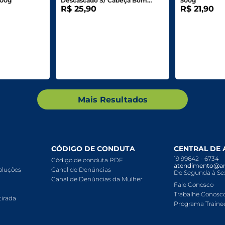
500g
Descascado S/ Cabeça Bom
500g
Peixe 250g
R$ 25,90
R$ 21,90
Mais Resultados
CÓDIGO DE CONDUTA
CENTRAL DE
19 99642 - 6734
Código de conduta PDF
atendimento@ar
voluções
Canal de Denúncias
De Segunda à Sex
Canal de Denúncias da Mulher
Fale Conosco
Trabalhe Conosc
tirada
Programa Traine