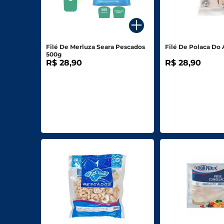
Para o seu Negócio
Departamentos
Filé De Merluza Seara Pescados
Filé De Polaca Do 
500g
Mercearia
R$ 28,90
R$ 28,90
Bebidas
Bebidas Alcoólicas
Hortifruti
Carnes, Aves E Peixes
Frios E Laticínios
Congelados
Higiene E Beleza
Limpeza