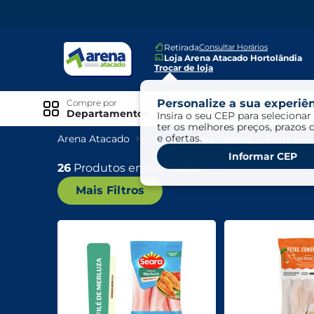
Retirada
Consultar Horários
Loja Arena Atacado Hortolândia
Trocar de loja
Personalize a sua experiên
Compre por
Ofertas
Departamentos
Insira o seu CEP para selecionar 
ter os melhores preços, prazos 
e ofertas.
Arena Atacado
Carnes, Aves E Peixes
Peixes
Especiais
Informar CEP
Exclusivo Online
26
Produtos encontrados
Mais Filtros
Ofertas
Ofertas Arena Mais
Ofertas Cartão Fácil pra Pagar
Mundo Infantil
Mundo Pet