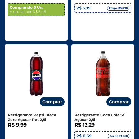
Comprando 6 Un.
R$ 5,99
Poupe R$ 0,90
A un. sai por R$ 5,45
Comprar
Comprar
Refrigerante Pepsi Black
Refrigerante Coca Cola S/
Zero Açucar Pet 2,5l
Açúcar 2,5l
R$ 9,99
R$ 13,29
R$ 11,69
Poupe R$ 1,60