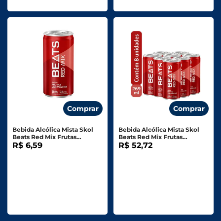
Comprar
Comprar
Bebida Alcólica Mista Skol
Bebida Alcólica Mista Skol
Beats Red Mix Frutas
Beats Red Mix Frutas
Vermelhas Lata 269g
R$ 6,59
Vermelhas Lata 269g C/ 8
R$ 52,72
Unid.