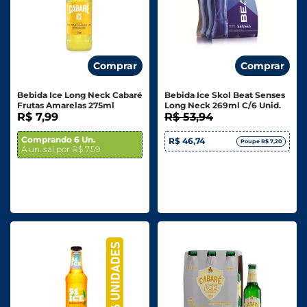
Comprar
Comprar
Bebida Ice Long Neck Cabaré
Bebida Ice Skol Beat Senses
Frutas Amarelas 275ml
Long Neck 269ml C/6 Unid.
R$ 7,99
R$ 53,94
Comprando 6 Un.
R$ 46,74
Poupe R$ 7,20
A un. sai por R$ 7,59