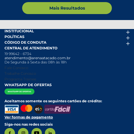
Mais Resultados
INSTITUCIONAL
POLÍTICAS
Arena Mais
CÓDIGO DE CONDUTA
Fácil Pra Pagar
Termos de uso
CENTRAL DE ATENDIMENTO
Ofertas
Política de Trocas e Devoluções
Código de conduta PDF
19 99642 - 6734
Folheto
Política de Privacidade
Canal de Denúncias
atendimento@arenaatacado.com.br
Nossas Lojas
Política Anticorrupção
Canal de Denúncias da Mulher
De Segunda à Sexta das 08h às 18h
Nossa História
Política de entrega e Retirada
Fale Conosco
Relatório Transparência Salarial
Política de Pagamento
Trabalhe Conosco
Programa Trainee
WHATSAPP DE OFERTAS
Aceitamos somente os seguintes cartões de crédito:
Ver formas de pagamento
Siga-nos nas redes sociais