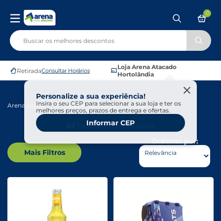
0
Loja Arena Atacado
Retirada
Consultar Horários
Hortolândia
Personalize a sua experiência!
Insira o seu CEP para selecionar a sua loja e ter os
Arena Atacado
Bebidas Alcoólicas
Drinks Prontos
melhores preços, prazos de entrega e ofertas.
Informar CEP
67
Produtos encontrados
Ordenar por:
Mais Filtros