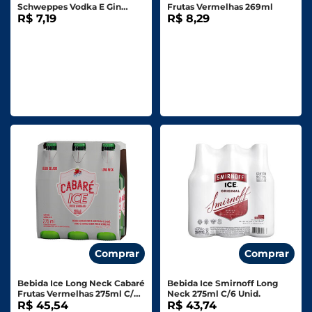
Schweppes Vodka E Gin
Frutas Vermelhas 269ml
Tônica Long Neck 250ml
R$ 7,19
R$ 8,29
Comprar
Comprar
Bebida Ice Long Neck Cabaré
Bebida Ice Smirnoff Long
Frutas Vermelhas 275ml C/6
Neck 275ml C/6 Unid.
Unid.
R$ 45,54
R$ 43,74