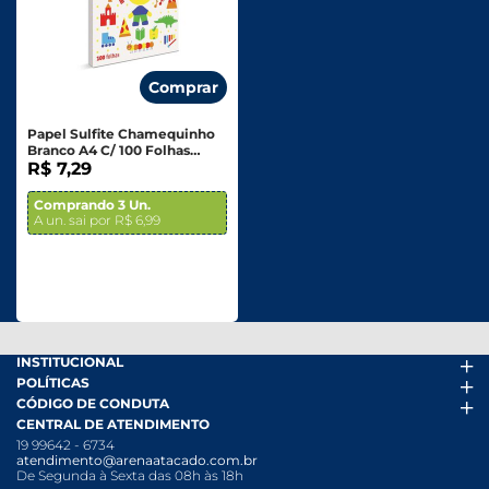
Comprar
Papel Sulfite Chamequinho
Branco A4 C/ 100 Folhas
Pacote
R$ 7,29
Comprando 3 Un.
A un. sai por R$ 6,99
INSTITUCIONAL
POLÍTICAS
Arena Mais
CÓDIGO DE CONDUTA
Fácil Pra Pagar
Termos de uso
CENTRAL DE ATENDIMENTO
Ofertas
Política de Trocas e Devoluções
Código de conduta PDF
19 99642 - 6734
Folheto
Política de Privacidade
Canal de Denúncias
atendimento@arenaatacado.com.br
Nossas Lojas
Política Anticorrupção
Canal de Denúncias da Mulher
De Segunda à Sexta das 08h às 18h