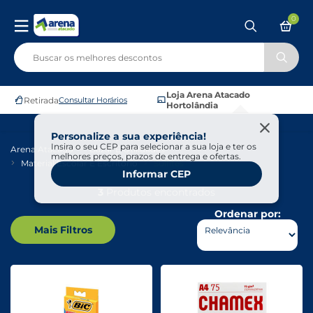
0
Loja Arena Atacado
Retirada
Consultar Horários
Hortolândia
Personalize a sua experiência!
Insira o seu CEP para selecionar a sua loja e ter os
Arena Atacado
Bazar E Utilidades
melhores preços, prazos de entrega e ofertas.
Material Escolar E Escritório
Sulfites
Informar CEP
3
Produtos encontrados
Ordenar por:
Mais Filtros