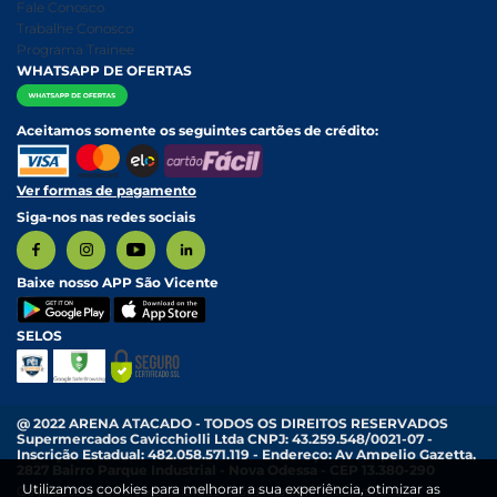
Nossa História
Política de entrega e Retirada
Fale Conosco
Relatório Transparência Salarial
Política de Pagamento
Trabalhe Conosco
Programa Trainee
WHATSAPP DE OFERTAS
Aceitamos somente os seguintes cartões de crédito:
Ver formas de pagamento
Siga-nos nas redes sociais
Baixe nosso APP São Vicente
SELOS
@ 2022 ARENA ATACADO - TODOS OS DIREITOS RESERVADOS
Supermercados Cavicchiolli Ltda CNPJ: 43.259.548/0021-07 -
Inscrição Estadual: 482.058.571.119 - Endereço: Av Ampelio Gazetta,
2827 Bairro Parque Industrial - Nova Odessa - CEP 13.380-290
Utilizamos cookies para melhorar a sua experiência, otimizar as
Os preços e condições exibidas nesta loja online são válidos