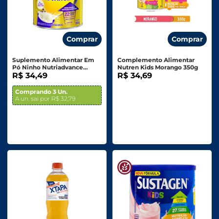
Comprar
Comprar
Suplemento Alimentar Em
Complemento Alimentar
Pó Ninho Nutriadvance
Nutren Kids Morango 350g
Baunilha Lata 350g
R$ 34,49
R$ 34,69
Comprando 3 Un.
A un. sai por R$ 32,79