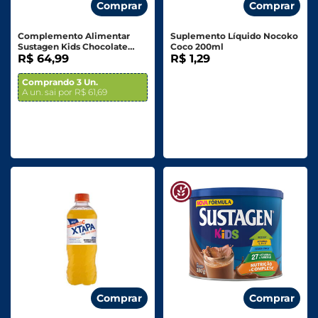
Comprar
Comprar
Complemento Alimentar
Suplemento Líquido Nocoko
Sustagen Kids Chocolate
Coco 200ml
Leve + Por - Sachê 700g
R$ 64,99
R$ 1,29
Comprando 3 Un.
A un. sai por R$ 61,69
Comprar
Comprar