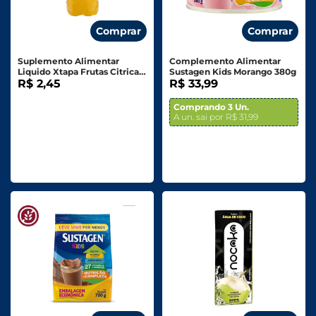
Comprar
Comprar
Suplemento Alimentar
Complemento Alimentar
Liquido Xtapa Frutas Citricas
Sustagen Kids Morango 380g
450ml
R$ 2,45
R$ 33,99
Comprando 3 Un.
A un. sai por R$ 31,99