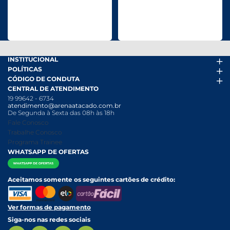
INSTITUCIONAL
POLÍTICAS
Arena Mais
CÓDIGO DE CONDUTA
Fácil Pra Pagar
Termos de uso
CENTRAL DE ATENDIMENTO
Ofertas
Política de Trocas e Devoluções
Código de conduta PDF
19 99642 - 6734
Folheto
Política de Privacidade
Canal de Denúncias
atendimento@arenaatacado.com.br
Nossas Lojas
Política Anticorrupção
Canal de Denúncias da Mulher
De Segunda à Sexta das 08h às 18h
Nossa História
Política de entrega e Retirada
Fale Conosco
Relatório Transparência Salarial
Política de Pagamento
Trabalhe Conosco
Programa Trainee
WHATSAPP DE OFERTAS
Aceitamos somente os seguintes cartões de crédito:
Ver formas de pagamento
Siga-nos nas redes sociais