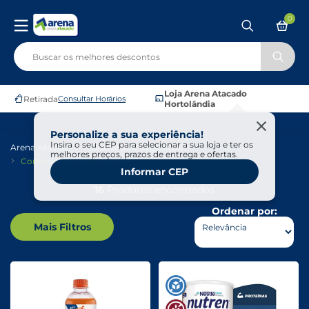
0
Loja Arena Atacado
Retirada
Consultar Horários
Hortolândia
Personalize a sua experiência!
Insira o seu CEP para selecionar a sua loja e ter os
Arena Atacado
Saudáveis E Ôrganicos
melhores preços, prazos de entrega e ofertas.
Complemento Alimentar
Informar CEP
16
Produtos encontrados
Ordenar por:
Mais Filtros