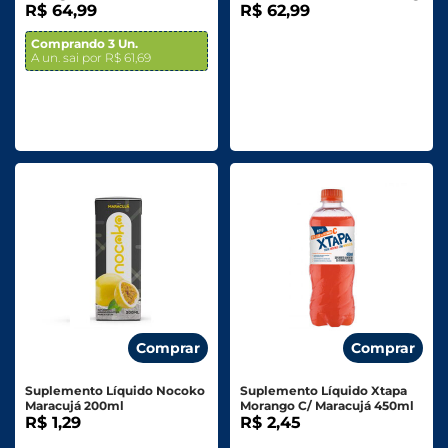
+ Por - Sachê 700g
R$ 64,99
R$ 62,99
Comprando 3 Un.
A un. sai por R$ 61,69
Comprar
Comprar
Suplemento Líquido Nocoko
Suplemento Líquido Xtapa
Maracujá 200ml
Morango C/ Maracujá 450ml
R$ 1,29
R$ 2,45