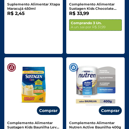
Suplemento Alimentar Xtapa
Complemento Alimentar
Maracujá 450ml
Sustagen Kids Chocolate
R$ 2,45
380g
R$ 33,99
Comprando 3 Un.
A un. sai por R$ 31,99
Comprar
Comprar
Complemento Alimentar
Complemento Alimentar
Sustagen Kids Baunilha Leve
Nutren Active Baunilha 400g