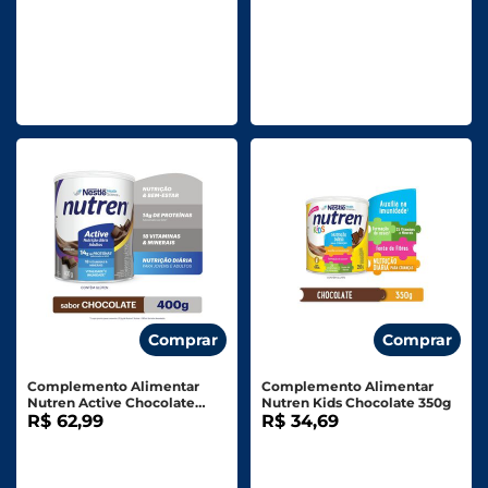
Comprar
Comprar
Complemento Alimentar
Complemento Alimentar
Nutren Active Chocolate
Nutren Kids Chocolate 350g
400g
R$ 62,99
R$ 34,69