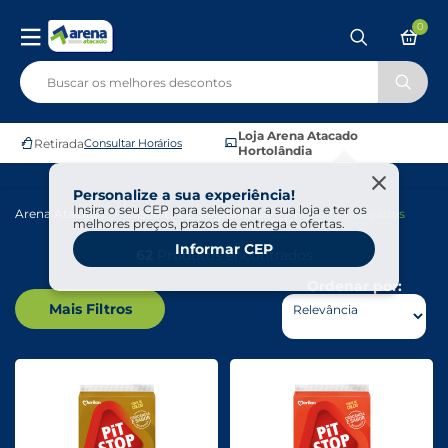
0
Loja Arena Atacado
Retirada
Consultar Horários
Hortolândia
Personalize a sua experiência!
Insira o seu CEP para selecionar a sua loja e ter os
Arena Atacado
Biscoitos E Salgadinhos
Biscoitos Salgados
melhores preços, prazos de entrega e ofertas.
Informar CEP
62
Produtos encontrados
Ordenar por:
Mais Filtros