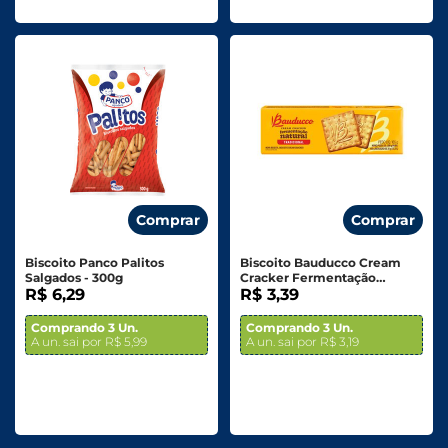
Comprar
Comprar
Biscoito Panco Palitos
Biscoito Bauducco Cream
Salgados - 300g
Cracker Fermentação
R$ 6,29
Natural Tradicional 165g
R$ 3,39
Comprando 3 Un.
Comprando 3 Un.
A un. sai por R$ 5,99
A un. sai por R$ 3,19