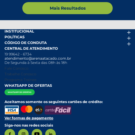
Mais Resultados
INSTITUCIONAL
POLÍTICAS
Arena Mais
CÓDIGO DE CONDUTA
Fácil Pra Pagar
Termos de uso
CENTRAL DE ATENDIMENTO
Ofertas
Política de Trocas e Devoluções
Código de conduta PDF
19 99642 - 6734
Folheto
Política de Privacidade
Canal de Denúncias
atendimento@arenaatacado.com.br
Nossas Lojas
Política Anticorrupção
Canal de Denúncias da Mulher
De Segunda à Sexta das 08h às 18h
Nossa História
Política de entrega e Retirada
Fale Conosco
Relatório Transparência Salarial
Política de Pagamento
Trabalhe Conosco
Programa Trainee
WHATSAPP DE OFERTAS
Aceitamos somente os seguintes cartões de crédito:
Ver formas de pagamento
Siga-nos nas redes sociais