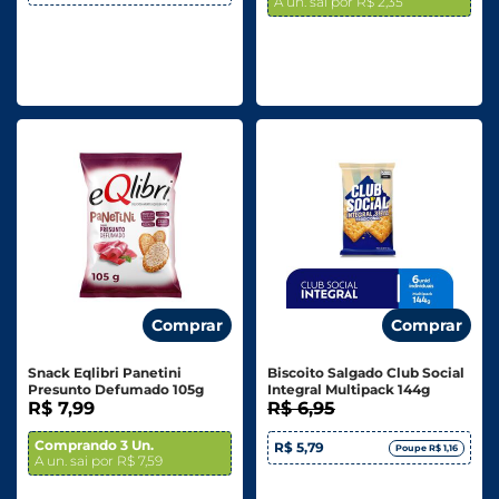
A un. sai por R$ 2,35
Comprar
Comprar
Snack Eqlibri Panetini
Biscoito Salgado Club Social
Presunto Defumado 105g
Integral Multipack 144g
R$ 7,99
R$ 6,95
Comprando 3 Un.
R$ 5,79
Poupe R$ 1,16
A un. sai por R$ 7,59