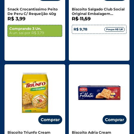
Snack Crocantissimo Peito
Biscoito Salgado Club Social
De Peru C/ Requeijão 40g
Original Embalagem
R$ 3,99
Econômica - 288g
R$ 11,59
Comprando 3 Un.
R$ 9,78
Poupe R$ 1,81
A un. sai por R$ 3,79
Comprar
Comprar
Biscoito Triunfo Cream
Biscoito Adria Cream