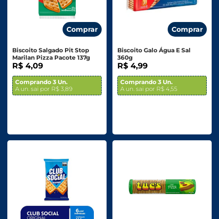
Comprar
Comprar
Biscoito Salgado Pit Stop
Biscoito Galo Água E Sal
Marilan Pizza Pacote 137g
360g
R$ 4,09
R$ 4,99
Comprando 3 Un.
Comprando 3 Un.
A un. sai por R$ 3,89
A un. sai por R$ 4,55