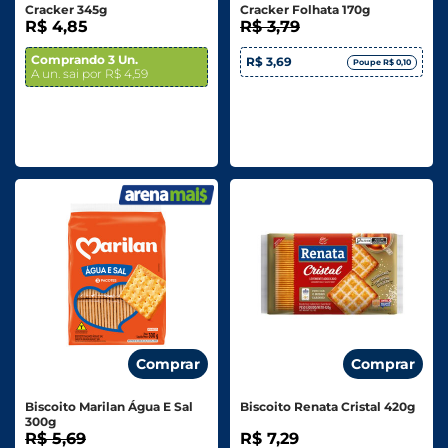
Cracker 345g
Cracker Folhata 170g
R$ 4,85
R$ 3,79
Comprando 3 Un.
R$ 3,69
Poupe R$ 0,10
A un. sai por R$ 4,59
Comprar
Comprar
Biscoito Marilan Água E Sal
Biscoito Renata Cristal 420g
300g
R$ 5,69
R$ 7,29