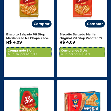
Comprar
Comprar
Biscoito Salgado Pit Stop
Biscoito Salgado Marilan
Marilan Pão Na Chapa Pacote
Original Pit Stop Pacote 137
137g
R$ 4,09
R$ 4,09
Comprando 3 Un.
Comprando 3 Un.
A un. sai por R$ 3,89
A un. sai por R$ 3,89