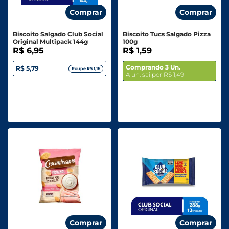
Comprar
Comprar
Biscoito Salgado Club Social
Biscoito Tucs Salgado Pizza
Original Multipack 144g
100g
R$ 6,95
R$ 1,59
Comprando 3 Un.
R$ 5,79
Poupe R$ 1,16
A un. sai por R$ 1,49
Comprar
Comprar