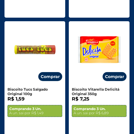
Comprar
Comprar
Biscoito Tucs Salgado
Biscoito Vitarella Delicitá
Original 100g
Original 350g
R$ 1,59
R$ 7,25
Comprando 3 Un.
Comprando 3 Un.
A un. sai por R$ 1,49
A un. sai por R$ 6,89