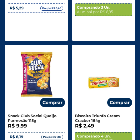
Comprando 3 Un.
R$ 5,29
Poupe R$ 0,40
A un. sai por R$ 6,95
Comprar
Comprar
Snack Club Social Queijo
Biscoito Triunfo Cream
Parmesão 115g
Cracker 164g
R$ 9,99
R$ 2,49
Comprando 4 Un.
R$ 8,19
Poupe R$ 1,80