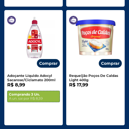
Comprar
Comprar
Adoçante Líquido Adocyl
Requeijão Poços De Caldas
Sacarose/Ciclamato 200ml
Light 400g
R$ 8,99
R$ 17,99
Comprando 3 Un.
A un. sai por R$ 8,59