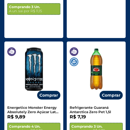
Comprando 3 Un.
A un. sai por R$ 11,15
Comprar
Comprar
Energetico Monster Energy
Refrigerante Guaraná
Absolutely Zero Açúcar Lata
Antarctica Zero Pet 1,5l
473ml
R$ 9,89
R$ 7,19
Comprando 4 Un.
Comprando 3 Un.