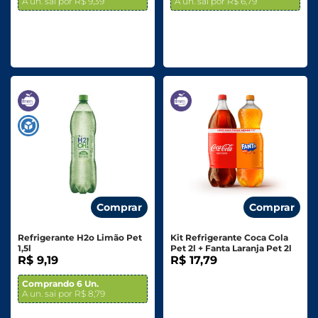
A un. sai por R$ 9,39
A un. sai por R$ 6,79
Comprar
Comprar
Refrigerante H2o Limão Pet
Kit Refrigerante Coca Cola
1,5l
Pet 2l + Fanta Laranja Pet 2l
R$ 9,19
R$ 17,79
Comprando 6 Un.
A un. sai por R$ 8,79