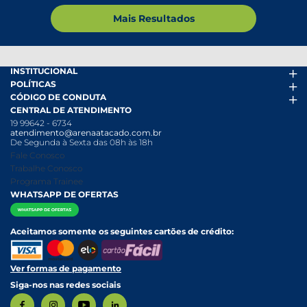
Mais Resultados
INSTITUCIONAL
POLÍTICAS
Arena Mais
CÓDIGO DE CONDUTA
Fácil Pra Pagar
Termos de uso
CENTRAL DE ATENDIMENTO
Ofertas
Política de Trocas e Devoluções
Código de conduta PDF
19 99642 - 6734
Folheto
Política de Privacidade
Canal de Denúncias
atendimento@arenaatacado.com.br
Nossas Lojas
Política Anticorrupção
Canal de Denúncias da Mulher
De Segunda à Sexta das 08h às 18h
Nossa História
Política de entrega e Retirada
Fale Conosco
Relatório Transparência Salarial
Política de Pagamento
Trabalhe Conosco
Programa Trainee
WHATSAPP DE OFERTAS
Aceitamos somente os seguintes cartões de crédito:
Ver formas de pagamento
Siga-nos nas redes sociais