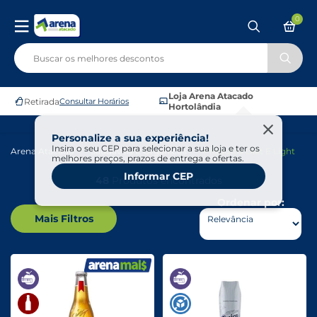
0
Loja Arena Atacado
Retirada
Consultar Horários
Hortolândia
Personalize a sua experiência!
Insira o seu CEP para selecionar a sua loja e ter os
Arena Atacado
Saudáveis E Ôrganicos
Produtos Diet E Light
melhores preços, prazos de entrega e ofertas.
Informar CEP
48
Produtos encontrados
Ordenar por:
Mais Filtros