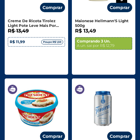
Comprar
Comprar
Creme De Ricota Tirolez
Maionese Hellmann'S Light
Light Pote Leve Mais Por
500g
Menos 370g
R$ 13,49
R$ 13,49
Comprando 3 Un.
R$ 11,99
Poupe R$ 1,50
A un. sai por R$ 12,79
Comprar
Comprar