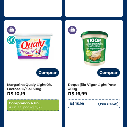
Comprar
Comprar
Margarina Qualy Light 0%
Requeijão Vigor Light Pote
Lactose C/ Sal 500g
400g
R$ 10,19
R$ 16,99
Comprando 4 Un.
R$ 15,99
Poupe R$ 1,00
A un. sai por R$ 9,65