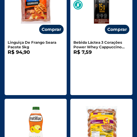
Comprar
Comprar
Linguiça De Frango Seara
Bebida Láctea 3 Corações
Pacote 5kg
Power Whey Cappuccino
R$ 94,90
Classico - 250ml
R$ 7,59