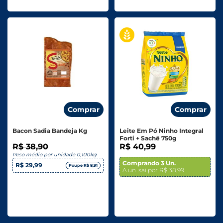
Comprar
Comprar
Bacon Sadia Bandeja Kg
Leite Em Pó Ninho Integral
Forti + Sachê 750g
R$ 38,90
R$ 40,99
Peso médio por unidade 0,100kg
Comprando 3 Un.
R$ 29,99
Poupe R$ 8,91
A un. sai por R$ 38,99