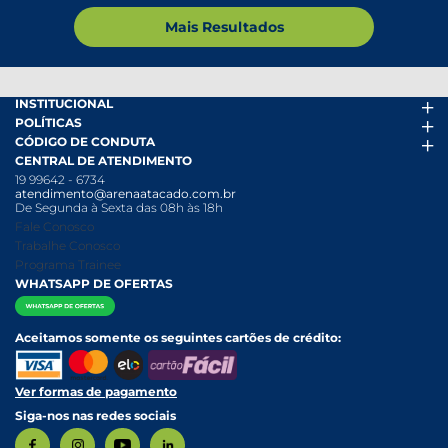
Mais Resultados
INSTITUCIONAL
POLÍTICAS
Arena Mais
CÓDIGO DE CONDUTA
Fácil Pra Pagar
Termos de uso
CENTRAL DE ATENDIMENTO
Ofertas
Política de Trocas e Devoluções
Código de conduta PDF
19 99642 - 6734
Folheto
Política de Privacidade
Canal de Denúncias
atendimento@arenaatacado.com.br
Nossas Lojas
Política Anticorrupção
Canal de Denúncias da Mulher
De Segunda à Sexta das 08h às 18h
Nossa História
Política de entrega e Retirada
Fale Conosco
Relatório Transparência Salarial
Política de Pagamento
Trabalhe Conosco
Programa Trainee
WHATSAPP DE OFERTAS
Aceitamos somente os seguintes cartões de crédito:
Ver formas de pagamento
Siga-nos nas redes sociais