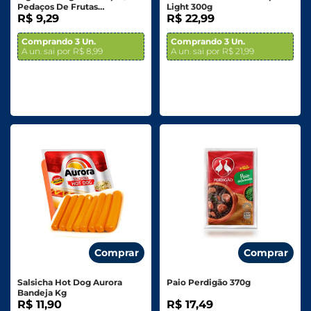
Pedaços De Frutas
Light 300g
Vermelhas 450g
R$ 9,29
R$ 22,99
Comprando 3 Un.
Comprando 3 Un.
A un. sai por R$ 8,99
A un. sai por R$ 21,99
Comprar
Comprar
Salsicha Hot Dog Aurora
Paio Perdigão 370g
Bandeja Kg
R$ 11,90
R$ 17,49