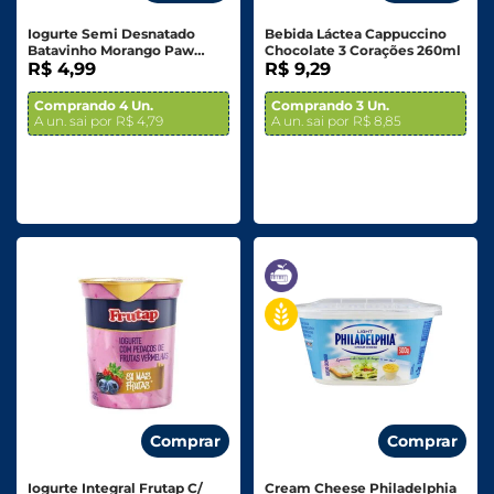
Iogurte Semi Desnatado
Bebida Láctea Cappuccino
Batavinho Morango Paw
Chocolate 3 Corações 260ml
Patrol 110g
R$ 4,99
R$ 9,29
Comprando 4 Un.
Comprando 3 Un.
A un. sai por R$ 4,79
A un. sai por R$ 8,85
Comprar
Comprar
Iogurte Integral Frutap C/
Cream Cheese Philadelphia