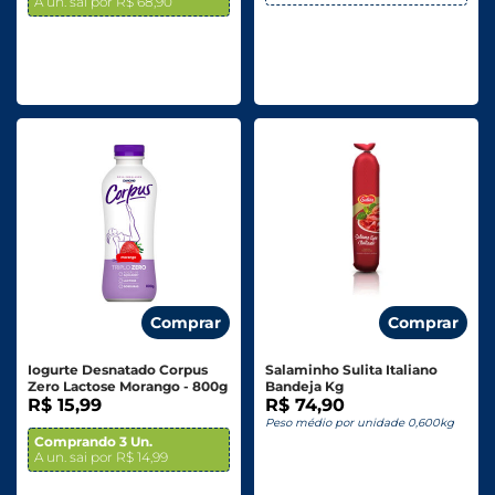
A un. sai por R$ 68,90
Comprar
Comprar
Iogurte Desnatado Corpus
Salaminho Sulita Italiano
Zero Lactose Morango - 800g
Bandeja Kg
R$ 15,99
R$ 74,90
Peso médio por unidade 0,600kg
Comprando 3 Un.
A un. sai por R$ 14,99