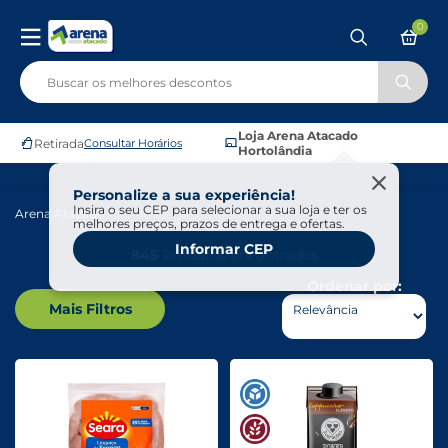
0
Loja Arena Atacado
Retirada
Consultar Horários
Hortolândia
Personalize a sua experiência!
Insira o seu CEP para selecionar a sua loja e ter os
Arena Atacado
Frios E Laticínios
melhores preços, prazos de entrega e ofertas.
Informar CEP
845
Produtos encontrados
Ordenar por:
Mais Filtros