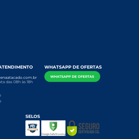
 ATENDIMENTO
WHATSAPP DE OFERTAS
enaatacado.com.br
ta das 08h às 18h
o
e
SELOS