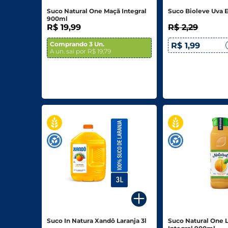
Suco Natural One Maçã Integral
Suco Bioleve Uva 
900ml
R$ 19,99
R$ 2,29
Comprando 3 Un.
R$ 1,99
A un. sai por R$ 19,79
Suco In Natura Xandô Laranja 3l
Suco Natural One 