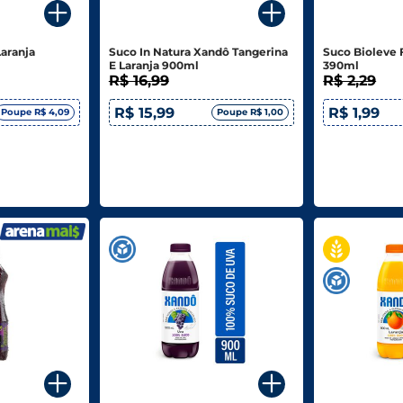
Laranja
Suco In Natura Xandô Tangerina
Suco Bioleve F
E Laranja 900ml
390ml
R$ 16,99
R$ 2,29
R$ 15,99
R$ 1,99
Poupe R$ 4,09
Poupe R$ 1,00