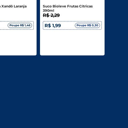
a Xandô Laranja
Suco Bioleve Frutas Cítricas
390ml
R$ 2,29
R$ 1,99
Poupe R$ 1,46
Poupe R$ 0,30