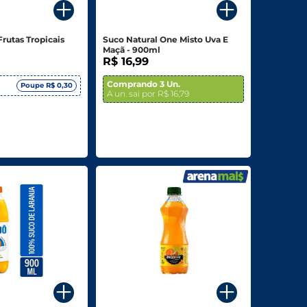
rutas Tropicais
Suco Natural One Misto Uva E
Maçã - 900ml
R$ 16,99
Comprando 3 Un.
Poupe R$ 0,30
A un. sai por R$ 16,79