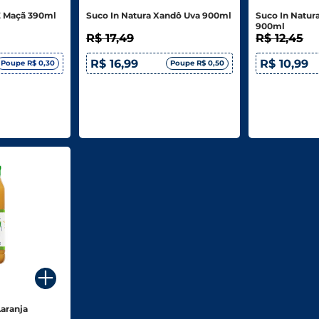
E Maçã 390ml
Suco In Natura Xandô Uva 900ml
Suco In Natur
900ml
R$ 17,49
R$ 12,45
R$ 16,99
R$ 10,99
Poupe R$ 0,30
Poupe R$ 0,50
Laranja