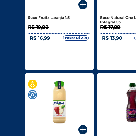
Biscoitos E Salgadinhos
Suco Fruitz Laranja 1,5l
Suco Natural One 
Doces E Sobremesas
Integral 1,3l
R$ 19,90
R$ 17,99
Padaria
R$ 16,99
R$ 13,90
Poupe R$ 2,91
Saudáveis E Ôrganicos
Bazar E Utilidades