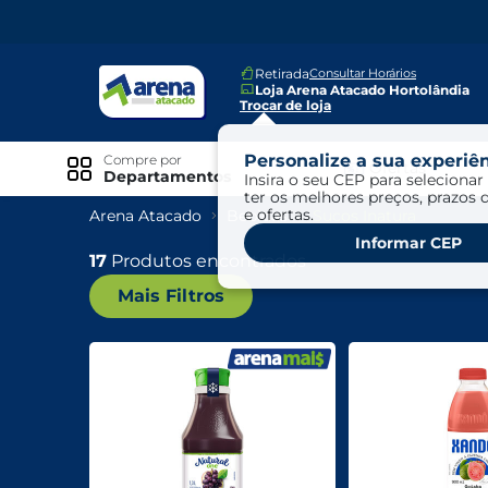
Retirada
Consultar Horários
Loja Arena Atacado Hortolândia
Trocar de loja
Personalize a sua experiên
Compre por
Ofertas
Departamentos
Insira o seu CEP para selecionar 
ter os melhores preços, prazos 
e ofertas.
Arena Atacado
Bebidas
Sucos Inatura
Especiais
Informar CEP
Exclusivo Online
17
Produtos encontrados
Mais Filtros
Ofertas
Ofertas Arena Mais
Ofertas Cartão Fácil pra Pagar
Mundo Infantil
Mundo Pet