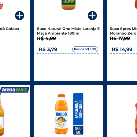
dô Goiaba -
Suco Natural One Misto Laranja E
Suco Spres Mi
Maçã Ambiente 180ml
Morango Zero
R$ 4,99
R$ 17,99
R$ 3,79
R$ 14,99
Poupe R$ 1,20