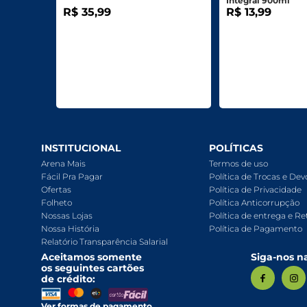
Integral 900ml
R$ 35,99
R$ 13,99
INSTITUCIONAL
POLÍTICAS
Arena Mais
Termos de uso
Fácil Pra Pagar
Política de Trocas e De
Ofertas
Política de Privacidade
Folheto
Política Anticorrupção
Nossas Lojas
Política de entrega e Re
Nossa História
Política de Pagamento
Relatório Transparência Salarial
Aceitamos somente
Siga-nos na
os seguintes cartões
de crédito:
Ver formas de pagamento