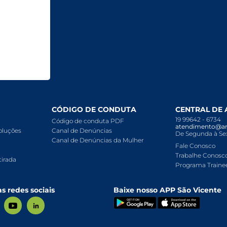
CÓDIGO DE CONDUTA
CENTRAL DE
19 99642 - 6734
Código de conduta PDF
atendimento@ar
voluções
Canal de Denúncias
De Segunda à Sex
Canal de Denúncias da Mulher
Fale Conosco
Trabalhe Conosc
tirada
Programa Traine
s redes sociais
Baixe nosso APP São Vicente