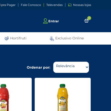
l pra Pagar
Fale Conosco
Televendas
Nossas lojas
0
Entrar
Hortifruti
Exclusivo Online
Ordenar por: