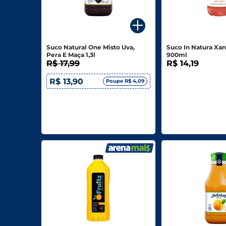
Para o seu Negócio
Departamentos
Suco Natural One Misto Uva,
Suco In Natura Xan
Pera E Maça 1,3l
900ml
Mercearia
R$ 17,99
R$ 14,19
Bebidas
R$ 13,90
Poupe R$ 4,09
Bebidas Alcoólicas
Hortifruti
Carnes, Aves E Peixes
Frios E Laticínios
Congelados
Higiene E Beleza
Limpeza