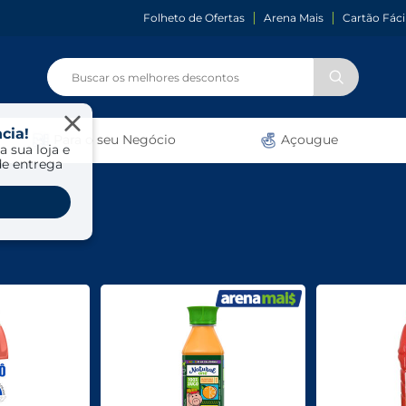
Folheto de Ofertas
Arena Mais
Cartão Fáci
cia!
Para o seu Negócio
Açougue
a sua loja e
de entrega