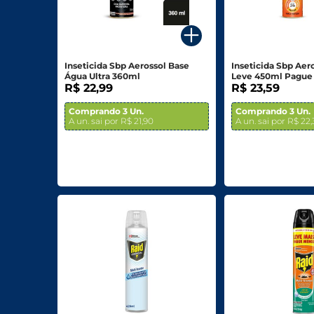
Para o seu Negócio
Departamentos
Inseticida Sbp Aerossol Base
Inseticida Sbp Aer
Água Ultra 360ml
Leve 450ml Pague
Mercearia
R$ 22,99
R$ 23,59
Bebidas
Comprando 3 Un.
Comprando 3 Un.
A un. sai por R$ 21,90
A un. sai por R$ 22
Bebidas Alcoólicas
Hortifruti
Carnes, Aves E Peixes
Frios E Laticínios
Congelados
Higiene E Beleza
Limpeza