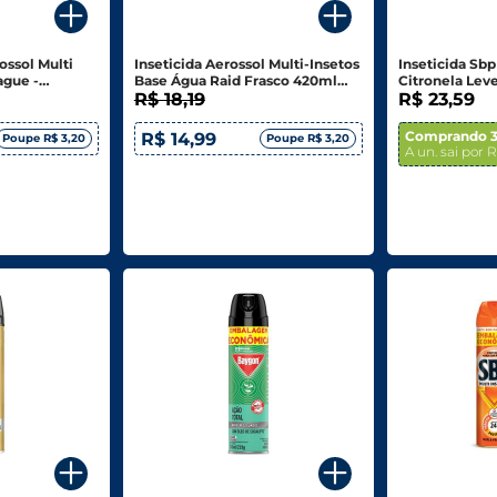
ossol Multi
Inseticida Aerossol Multi-Insetos
Inseticida Sbp
ague -
Base Água Raid Frasco 420ml
Citronela Lev
Embalagem Econômica
R$ 18,19
300ml
R$ 23,59
Comprando 3
R$ 14,99
Poupe R$ 3,20
Poupe R$ 3,20
A un. sai por 