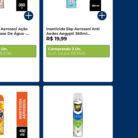
p Aerossol Ação
Inseticida Sbp Aerossol Anti
ase De Água -
Aedes Aegypti 360ml
Embalagem Econômica
R$ 19,99
 Un.
Comprando 3 Un.
$ 21,90
A un. sai por R$ 19,29