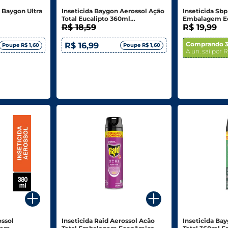
l Baygon Ultra
Inseticida Baygon Aerossol Ação
Inseticida Sbp
Total Eucalipto 360ml
Embalagem E
Embalagem Econômica
R$ 18,59
R$ 19,99
Comprando 3
R$ 16,99
Poupe R$ 1,60
Poupe R$ 1,60
A un. sai por R
ossol
Inseticida Raid Aerossol Acão
Inseticida Ba