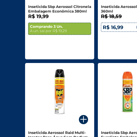
Inseticida Sbp Aerossol Citronela
Inseticida Aerosso
Embalagem Econômica 380ml
360ml
R$ 19,99
R$ 18,59
Comprando 3 Un.
R$ 16,99
A un. sai por R$ 19,29
Inseticida Aerossol Raid Multi-
Inseticida Sbp Aer