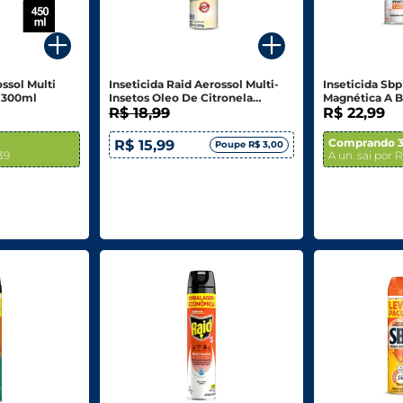
ossol Multi
Inseticida Raid Aerossol Multi-
Inseticida Sb
 300ml
Insetos Oleo De Citronela
Magnética A B
Essencial Frasco 420ml Spray
R$ 18,99
360ml
R$ 22,99
Comprando 3
R$ 15,99
Poupe R$ 3,00
,39
A un. sai por R