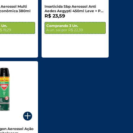
 Aerossol Multi
Inseticida Sbp Aerossol Anti
conômica 380ml
Aedes Aegypti 450ml Leve + Por
-
R$ 23,59
 Un.
Comprando 3 Un.
$ 19,29
A un. sai por R$ 22,39
ygon Aerossol Ação