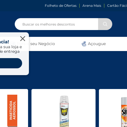
Folheto de Ofertas
Arena Mais
Cartão Fáci
cia!
Para o seu Negócio
Açougue
a sua loja e
de entrega
da Aerosol