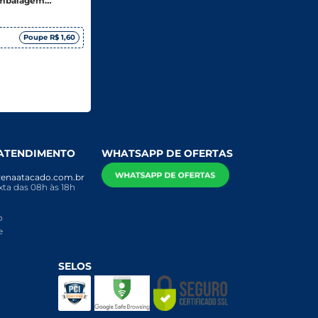
Embalagem
Poupe R$ 1,60
 ATENDIMENTO
WHATSAPP DE OFERTAS
enaatacado.com.br
ta das 08h às 18h
o
e
SELOS