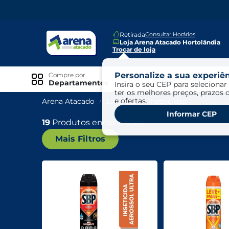
Retirada
Consultar Horários
Loja Arena Atacado Hortolândia
Trocar de loja
Personalize a sua experiên
Compre por
Ofertas
Departamentos
Insira o seu CEP para selecionar 
ter os melhores preços, prazos 
e ofertas.
Arena Atacado
Limpeza
Inseticidas
Insetici
Especiais
Informar CEP
Exclusivo Online
19
Produtos encontrados
Mais Filtros
Ofertas
Ofertas Arena Mais
Ofertas Cartão Fácil pra Pagar
Mundo Infantil
Mundo Pet