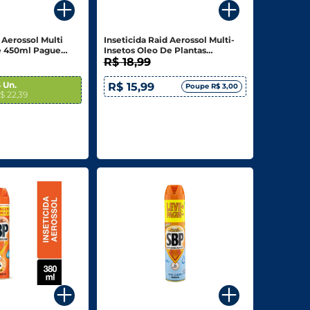
 Aerossol Multi
Inseticida Raid Aerossol Multi-
e 450ml Pague
Insetos Oleo De Plantas
Essêncial Frasco 420ml Spray
R$ 18,99
 Un.
R$ 15,99
Poupe R$ 3,00
R$ 22,39