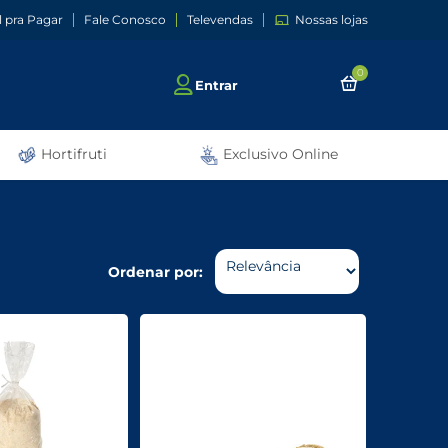
l pra Pagar
Fale Conosco
Televendas
Nossas lojas
0
Entrar
Hortifruti
Exclusivo Online
Ordenar por: