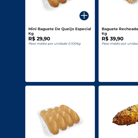
Para o seu Negócio
Departamentos
Mini Baguete De Queijo Especial
Baguete Recheada
Kg
Kg
Mercearia
R$ 29,90
R$ 39,90
Peso médio por unidade 0,100kg
Peso médio por unida
Bebidas
Bebidas Alcoólicas
Hortifruti
Carnes, Aves E Peixes
Frios E Laticínios
Congelados
Higiene E Beleza
Limpeza