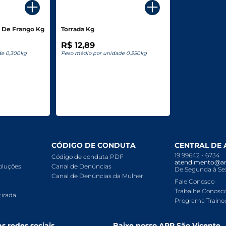
 De Frango Kg
Torrada Kg
R$ 12,89
de 0,300kg
Peso médio por unidade 0,350kg
CÓDIGO DE CONDUTA
CENTRAL DE
19 99642 - 6734
Código de conduta PDF
atendimento@ar
voluções
Canal de Denúncias
De Segunda à Sex
Canal de Denúncias da Mulher
Fale Conosco
Trabalhe Conosc
tirada
Programa Traine
s redes sociais
Baixe nosso APP São Vicente