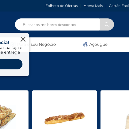
Folheto de Ofertas
Arena Mais
Cartão Fáci
cia!
Para o seu Negócio
Açougue
a sua loja e
de entrega
tos