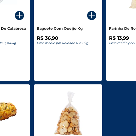
 De Calabresa
Baguete Com Queijo Kg
Farinha De Ro
R$ 36,90
R$ 13,99
de 0,300kg
Peso médio por unidade 0,250kg
Peso médio por 