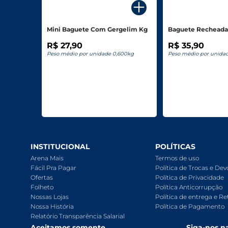
Biscoitos E Salgadinhos
Mini Baguete Com Gergelim Kg
Baguete Recheada
Doces E Sobremesas
R$ 27,90
R$ 35,90
Peso médio por unidade 0,600kg
Peso médio por unida
Padaria
Saudáveis E Ôrganicos
Bazar E Utilidades
INSTITUCIONAL
POLÍTICAS
Arena Mais
Termos de uso
Fácil Pra Pagar
Política de Trocas e De
Ofertas
Política de Privacidade
Folheto
Política Anticorrupção
Nossas Lojas
Política de entrega e Re
Nossa História
Política de Pagamento
Relatório Transparência Salarial
Aceitamos somente
Siga-nos na