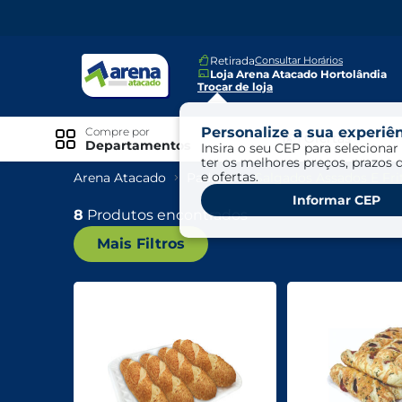
Retirada
Consultar Horários
Loja Arena Atacado Hortolândia
Trocar de loja
Personalize a sua experiên
Compre por
Ofertas
Departamentos
Insira o seu CEP para selecionar 
ter os melhores preços, prazos 
e ofertas.
Arena Atacado
Padaria
Salgados Assados E Fri
Especiais
Informar CEP
Exclusivo Online
8
Produtos encontrados
Mais Filtros
Ofertas
Ofertas Arena Mais
Ofertas Cartão Fácil pra Pagar
Mundo Infantil
Mundo Pet