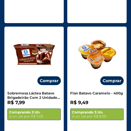
Comprar
Comprar
Sobremesa Láctea Batavo
Flan Batavo Caramelo - 400g
Brigadeirão Com 2 Unidades
180g
R$ 7,99
R$ 9,49
Comprando 3 Un.
Comprando 3 Un.
A un. sai por R$ 7,49
A un. sai por R$ 8,99