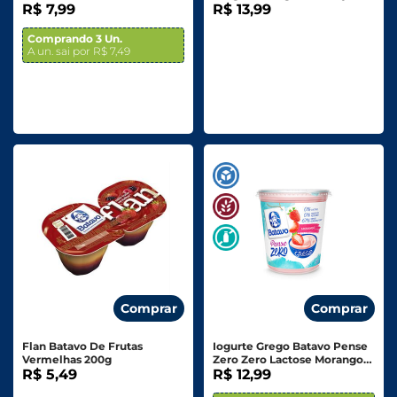
2 Unid. 200g
R$ 7,99
Tradicional 510g
R$ 13,99
Comprando 3 Un.
A un. sai por R$ 7,49
Comprar
Comprar
Flan Batavo De Frutas
Iogurte Grego Batavo Pense
Vermelhas 200g
Zero Zero Lactose Morango
R$ 5,49
450g
R$ 12,99