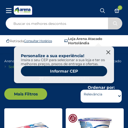
0
Loja Arena Atacado
Retirada
Consultar Horários
Hortolândia
Personalize a sua experiência!
Insira o seu CEP para selecionar a sua loja e ter os
Arena Atacado
Frios E Laticínios
Iogurtes E Leite Fermentado
melhores preços, prazos de entrega e ofertas.
Sobremesas E Gregos
Informar CEP
27
Produtos encontrados
Ordenar por:
Mais Filtros