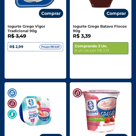
Comprar
Comprar
Iogurte Grego Vigor
Iogurte Grego Batavo Flocos
Tradicional 90g
90g
R$ 3,49
R$ 3,39
Comprando 3 Un.
R$ 2,99
Poupe R$ 0,50
A un. sai por R$ 3,19