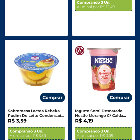
Comprando 3 Un.
A un. sai por R$ 12,49
Comprar
Comprar
Sobremesa Lactea Rebeka
Iogurte Semi Desnatado
Pudim De Leite Condensado
Nestle Morango C/ Calda
120g
R$ 3,59
150g
R$ 4,19
Comprando 3 Un.
Comprando 3 Un.
A un. sai por R$ 3,39
A un. sai por R$ 3,99