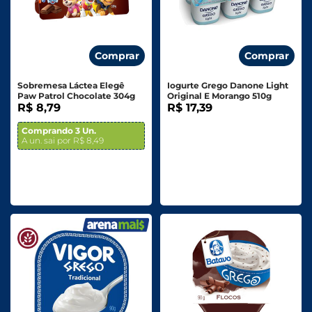
Comprar
Comprar
Sobremesa Láctea Elegê
Iogurte Grego Danone Light
Paw Patrol Chocolate 304g
Original E Morango 510g
R$ 8,79
R$ 17,39
Comprando 3 Un.
A un. sai por R$ 8,49