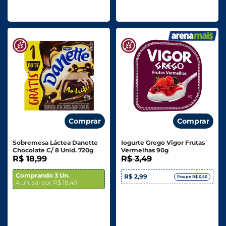
Comprar
Comprar
Sobremesa Láctea Danette
Iogurte Grego Vigor Frutas
Chocolate C/ 8 Unid. 720g
Vermelhas 90g
R$ 18,99
R$ 3,49
Comprando 3 Un.
R$ 2,99
Poupe R$ 0,50
A un. sai por R$ 18,49