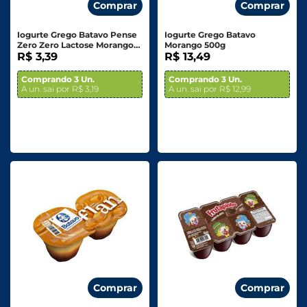
Comprar
Comprar
Iogurte Grego Batavo Pense
Iogurte Grego Batavo
Zero Zero Lactose Morango
Morango 500g
100g
R$ 3,39
R$ 13,49
Comprando 3 Un.
Comprando 3 Un.
A un. sai por R$ 3,19
A un. sai por R$ 12,99
Comprar
Comprar