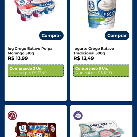
Comprar
Comprar
Iog Grego Batavo Polpa
Iogurte Grego Batavo
Morango 510g
Tradicional 500g
R$ 13,99
R$ 13,49
Comprando 3 Un.
Comprando 3 Un.
A un. sai por R$ 13,49
A un. sai por R$ 12,99