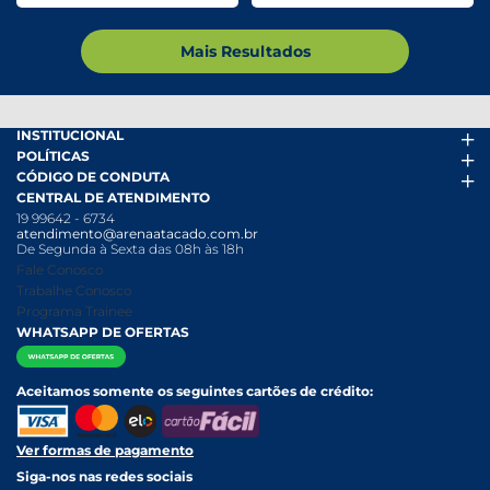
Mais Resultados
INSTITUCIONAL
POLÍTICAS
Arena Mais
CÓDIGO DE CONDUTA
Fácil Pra Pagar
Termos de uso
CENTRAL DE ATENDIMENTO
Ofertas
Política de Trocas e Devoluções
Código de conduta PDF
19 99642 - 6734
Folheto
Política de Privacidade
Canal de Denúncias
atendimento@arenaatacado.com.br
Nossas Lojas
Política Anticorrupção
Canal de Denúncias da Mulher
De Segunda à Sexta das 08h às 18h
Nossa História
Política de entrega e Retirada
Fale Conosco
Relatório Transparência Salarial
Política de Pagamento
Trabalhe Conosco
Programa Trainee
WHATSAPP DE OFERTAS
Aceitamos somente os seguintes cartões de crédito:
Ver formas de pagamento
Siga-nos nas redes sociais