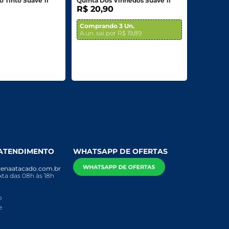
 Tinto Suave 1l
Quinta Dos Vinhedos Suave 1l
R$ 20,90
Comprando 3 Un.
A un. sai por R$ 19,89
 ATENDIMENTO
WHATSAPP DE OFERTAS
enaatacado.com.br
ta das 08h às 18h
o
e