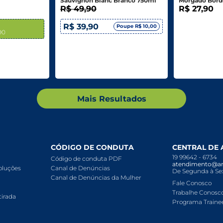
Sauvignon Blanc Branco 750ml
Morgado Bordô
R$ 49,90
R$ 27,90
R$ 39,90
Poupe R$ 10,00
,90
Mais Resultados
CÓDIGO DE CONDUTA
CENTRAL DE
19 99642 - 6734
Código de conduta PDF
atendimento@ar
voluções
Canal de Denúncias
De Segunda à Sex
Canal de Denúncias da Mulher
Fale Conosco
Trabalhe Conosc
tirada
Programa Traine