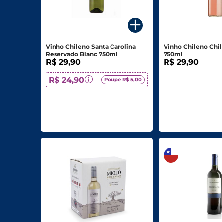
Para o seu Negócio
Departamentos
Vinho Chileno Santa Carolina
Vinho Chileno Chi
Reservado Blanc 750ml
750ml
Mercearia
R$ 29,90
R$ 29,90
Bebidas
R$ 24,90
Poupe R$ 5,00
Bebidas Alcoólicas
Hortifruti
Carnes, Aves E Peixes
Frios E Laticínios
Congelados
Higiene E Beleza
Limpeza