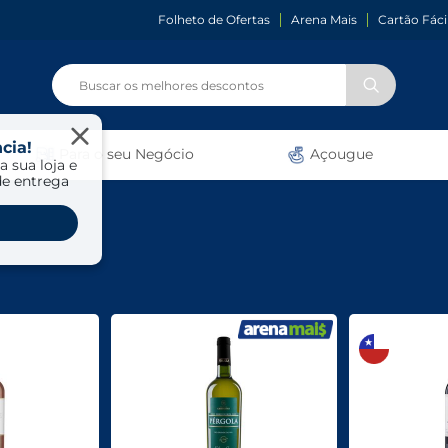
Folheto de Ofertas
Arena Mais
Cartão Fáci
cia!
Para o seu Negócio
Açougue
a sua loja e
de entrega