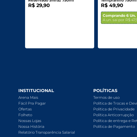
Reservado Shiraz 750ml
Tempranillo 750ml
R$ 29,90
R$ 49,90
Comprando 6 Un.
A un. sai por R$ 47
INSTITUCIONAL
POLÍTICAS
Arena Mais
Termos de uso
Fácil Pra Pagar
Política de Trocas e De
Ofertas
Política de Privacidade
Folheto
Política Anticorrupção
Nossas Lojas
Política de entrega e Re
Nossa História
Política de Pagamento
Relatório Transparência Salarial