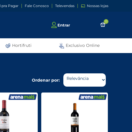
l pra Pagar
Fale Conosco
Televendas
Nossas lojas
0
Entrar
Hortifruti
Exclusivo Online
Ordenar por: