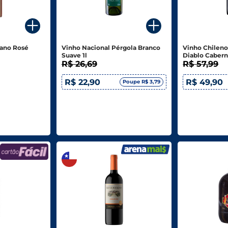
lano Rosé
Vinho Nacional Pérgola Branco
Vinho Chileno
Suave 1l
Diablo Caber
R$ 26,69
R$ 57,99
R$ 22,90
R$ 49,90
Poupe R$ 3,79