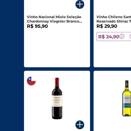
Biscoitos E Salgadinhos
Vinho Nacional Miolo Seleção
Vinho Chileno Sant
Doces E Sobremesas
Chardonnay Viognier Branco
Reservado Shiraz 
Seco Bag 3l
R$ 95,90
R$ 29,90
Padaria
R$ 24,90
Saudáveis E Ôrganicos
Bazar E Utilidades