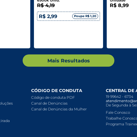
6500k Unid.
Unidade
R$ 4,19
R$ 8,99
R$ 2,99
Poupe R$ 1,20
Mais Resultados
CÓDIGO DE CONDUTA
CENTRAL DE
19 99642 - 6734
Código de conduta PDF
atendimento@ar
voluções
Canal de Denúncias
De Segunda à Sex
Canal de Denúncias da Mulher
Fale Conosco
Trabalhe Conosc
tirada
Programa Traine