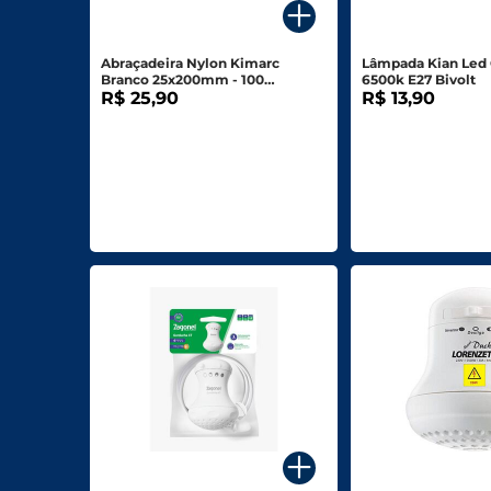
Biscoitos E Salgadinhos
Abraçadeira Nylon Kimarc
Lâmpada Kian Led
Doces E Sobremesas
Branco 25x200mm - 100
6500k E27 Bivolt
Unidades
R$ 25,90
R$ 13,90
Padaria
Saudáveis E Ôrganicos
Bazar E Utilidades