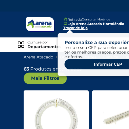
Retirada
Consultar Horários
Loja Arena Atacado Hortolândia
Trocar de loja
Personalize a sua experiên
Compre por
Ofertas
Departamentos
Insira o seu CEP para selecionar 
ter os melhores preços, prazos 
e ofertas.
Arena Atacado
Bazar E Utilidades
Elétrica E F
Especiais
Informar CEP
Exclusivo Online
63
Produtos encontrados
Mais Filtros
Ofertas
Ofertas Arena Mais
Ofertas Cartão Fácil pra Pagar
Mundo Infantil
Mundo Pet