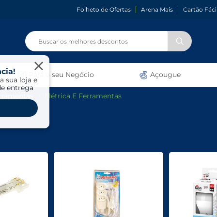
Folheto de Ofertas
Arena Mais
Cartão Fáci
cia!
Para o seu Negócio
Açougue
a sua loja e
de entrega
erramentas
Elétrica E Ferramentas