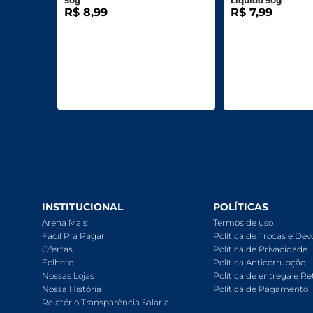
50g
Líquido 50g
R$ 8,99
R$ 7,99
INSTITUCIONAL
POLÍTICAS
Arena Mais
Termos de uso
Fácil Pra Pagar
Política de Trocas e De
Ofertas
Política de Privacidade
Folheto
Política Anticorrupção
Nossas Lojas
Política de entrega e Re
Nossa História
Política de Pagamento
Relatório Transparência Salarial