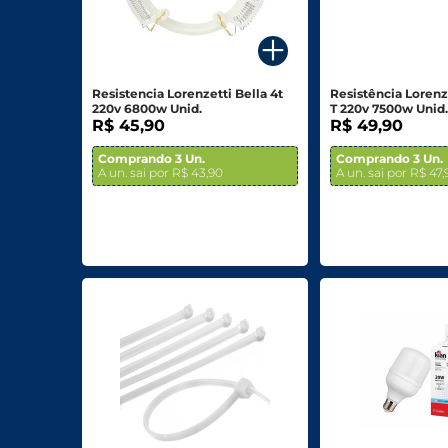
Para o seu Negócio
Departamentos
Resistencia Lorenzetti Bella 4t
Resistência Loren
220v 6800w Unid.
T 220v 7500w Unid
Mercearia
R$ 45,90
R$ 49,90
Bebidas
Comprando 3 Un.
Comprando 3 Un.
A un. sai por R$ 43,90
A un. sai por R$ 47
Bebidas Alcoólicas
Hortifruti
Carnes, Aves E Peixes
Frios E Laticínios
Congelados
Higiene E Beleza
Limpeza