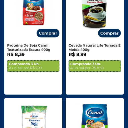
Comprar
Comprar
Proteina De Soja Camil
Cevada Natural Life Torrada E
Texturizada Escura 400g
Moída 400g
R$ 8,39
R$ 8,99
Comprando 3 Un.
Comprando 3 Un.
A un. sai por R$ 7,99
A un. sai por R$ 8,59