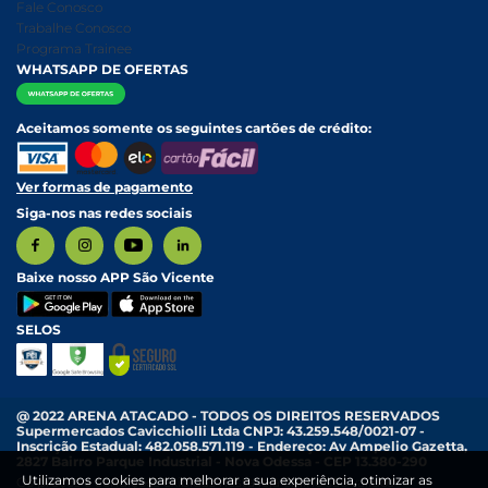
Nossa História
Política de entrega e Retirada
Fale Conosco
Relatório Transparência Salarial
Política de Pagamento
Trabalhe Conosco
Programa Trainee
WHATSAPP DE OFERTAS
Aceitamos somente os seguintes cartões de crédito:
Ver formas de pagamento
Siga-nos nas redes sociais
Baixe nosso APP São Vicente
SELOS
@ 2022 ARENA ATACADO - TODOS OS DIREITOS RESERVADOS
Supermercados Cavicchiolli Ltda CNPJ: 43.259.548/0021-07 -
Inscrição Estadual: 482.058.571.119 - Endereço: Av Ampelio Gazetta,
2827 Bairro Parque Industrial - Nova Odessa - CEP 13.380-290
Utilizamos cookies para melhorar a sua experiência, otimizar as
Os preços e condições exibidas nesta loja online são válidos