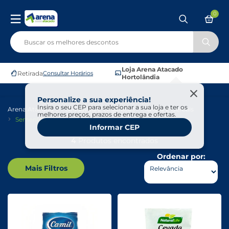
0
Loja Arena Atacado
Retirada
Consultar Horários
Hortolândia
Personalize a sua experiência!
Insira o seu CEP para selecionar a sua loja e ter os
Arena Atacado
Saudáveis E Ôrganicos
Grãos E Cereais
melhores preços, prazos de entrega e ofertas.
Sementes
Informar CEP
4
Produtos encontrados
Ordenar por:
Mais Filtros