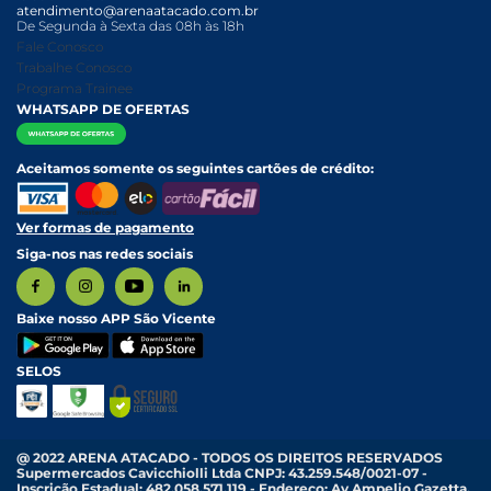
atendimento@arenaatacado.com.br
Nossas Lojas
Política Anticorrupção
Canal de Denúncias da Mulher
De Segunda à Sexta das 08h às 18h
Nossa História
Política de entrega e Retirada
Fale Conosco
Relatório Transparência Salarial
Política de Pagamento
Trabalhe Conosco
Programa Trainee
WHATSAPP DE OFERTAS
Aceitamos somente os seguintes cartões de crédito:
Ver formas de pagamento
Siga-nos nas redes sociais
Baixe nosso APP São Vicente
SELOS
@ 2022 ARENA ATACADO - TODOS OS DIREITOS RESERVADOS
Supermercados Cavicchiolli Ltda CNPJ: 43.259.548/0021-07 -
Inscrição Estadual: 482.058.571.119 - Endereço: Av Ampelio Gazetta,