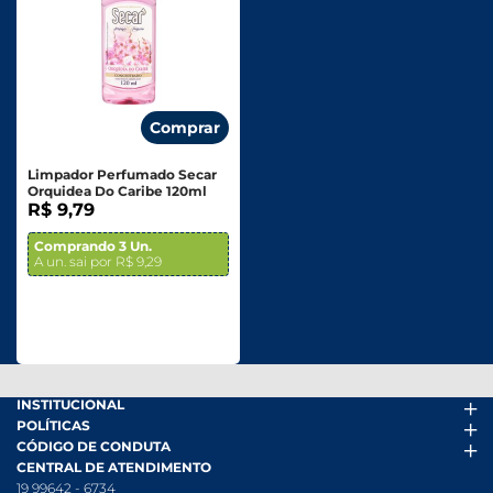
Comprar
Limpador Perfumado Secar
Orquidea Do Caribe 120ml
R$ 9,79
Comprando 3 Un.
A un. sai por R$ 9,29
INSTITUCIONAL
POLÍTICAS
Arena Mais
CÓDIGO DE CONDUTA
Fácil Pra Pagar
Termos de uso
CENTRAL DE ATENDIMENTO
Ofertas
Política de Trocas e Devoluções
Código de conduta PDF
19 99642 - 6734
Folheto
Política de Privacidade
Canal de Denúncias