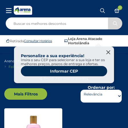
0
Loja Arena Atacado
Retirada
Consultar Horários
Hortolândia
Personalize a sua experiência!
Insira o seu CEP para selecionar a sua loja e ter os
Arena Atacado
Hortifruti
Folhagens E Verduras
melhores preços, prazos de entrega e ofertas.
Folhagens Hidropônicas
Informar CEP
4
Produtos encontrados
Ordenar por:
Mais Filtros