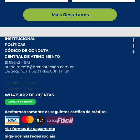
Mais Resultados
INSTITUCIONAL
POLÍTICAS
Arena Mais
CÓDIGO DE CONDUTA
Fácil Pra Pagar
Termos de uso
CENTRAL DE ATENDIMENTO
Ofertas
Política de Trocas e Devoluções
Código de conduta PDF
19 99642 - 6734
Folheto
Política de Privacidade
Canal de Denúncias
atendimento@arenaatacado.com.br
Nossas Lojas
Política Anticorrupção
Canal de Denúncias da Mulher
De Segunda à Sexta das 08h às 18h
Nossa História
Política de entrega e Retirada
Fale Conosco
Relatório Transparência Salarial
Política de Pagamento
Trabalhe Conosco
Programa Trainee
WHATSAPP DE OFERTAS
Aceitamos somente os seguintes cartões de crédito:
Ver formas de pagamento
Siga-nos nas redes sociais