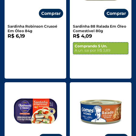
Comprar
Comprar
Sardinha Robinson Crusoé
Sardinha 88 Ralada Em Óleo
Em Óleo 84g
Comestível 80g
R$ 6,19
R$ 4,09
Comprando 5 Un.
A un. sai por R$ 3,89