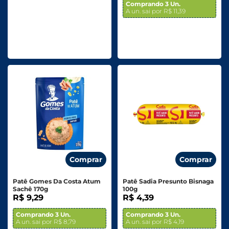
Comprando 3 Un.
A un. sai por R$ 11,39
Comprar
Comprar
Patê Gomes Da Costa Atum
Patê Sadia Presunto Bisnaga
Sachê 170g
100g
R$ 9,29
R$ 4,39
Comprando 3 Un.
Comprando 3 Un.
A un. sai por R$ 8,79
A un. sai por R$ 4,19