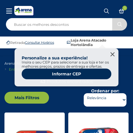
0
Loja Arena Atacado
Retirada
Consultar Horários
Hortolândia
Personalize a sua experiência!
Insira o seu CEP para selecionar a sua loja e ter os
Arena Atacado
Mercearia
Conservas E Enlatados
melhores preços, prazos de entrega e ofertas.
Enlatados
Informar CEP
42
Produtos encontrados
Ordenar por:
Mais Filtros