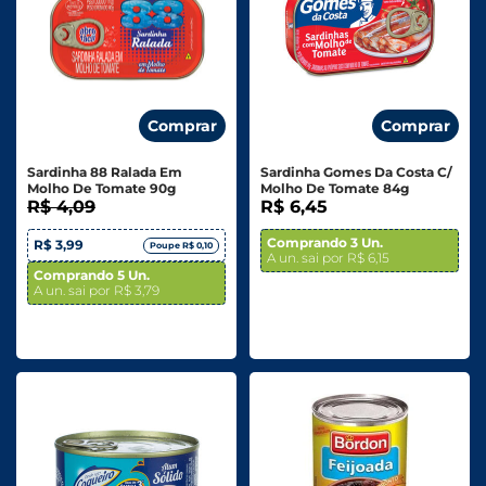
Comprar
Comprar
Sardinha 88 Ralada Em
Sardinha Gomes Da Costa C/
Molho De Tomate 90g
Molho De Tomate 84g
R$ 4,09
R$ 6,45
Comprando 3 Un.
R$ 3,99
Poupe R$ 0,10
A un. sai por R$ 6,15
Comprando 5 Un.
A un. sai por R$ 3,79