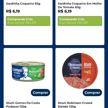
Sardinha Coqueiro 83g
Sardinha Coqueiro Em Molho
De Tomate 83g
R$ 6,19
R$ 6,19
Comprando 3 Un.
Comprando 3 Un.
A un. sai por R$ 5,89
A un. sai por R$ 5,89
Comprar
Comprar
Atum Gomes Da Costa
Atum Robinson Crusoé
Pedaços 120g
Ralado 120g