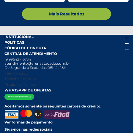
Mais Resultados
INSTITUCIONAL
POLÍTICAS
Arena Mais
CÓDIGO DE CONDUTA
Fácil Pra Pagar
Termos de uso
CENTRAL DE ATENDIMENTO
Ofertas
Política de Trocas e Devoluções
Código de conduta PDF
19 99642 - 6734
Folheto
Política de Privacidade
Canal de Denúncias
atendimento@arenaatacado.com.br
Nossas Lojas
Política Anticorrupção
Canal de Denúncias da Mulher
De Segunda à Sexta das 08h às 18h
Nossa História
Política de entrega e Retirada
Fale Conosco
Relatório Transparência Salarial
Política de Pagamento
Trabalhe Conosco
Programa Trainee
WHATSAPP DE OFERTAS
Aceitamos somente os seguintes cartões de crédito:
Ver formas de pagamento
Siga-nos nas redes sociais