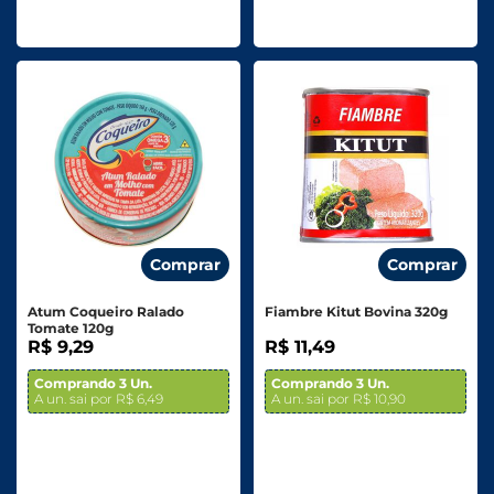
Comprar
Comprar
Atum Coqueiro Ralado
Fiambre Kitut Bovina 320g
Tomate 120g
R$ 9,29
R$ 11,49
Comprando 3 Un.
Comprando 3 Un.
A un. sai por R$ 6,49
A un. sai por R$ 10,90