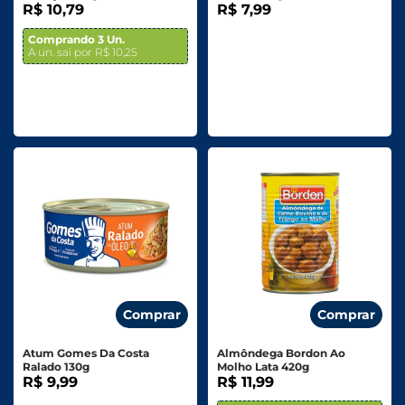
R$ 10,79
R$ 7,99
Comprando 3 Un.
A un. sai por R$ 10,25
Comprar
Comprar
Atum Gomes Da Costa
Almôndega Bordon Ao
Ralado 130g
Molho Lata 420g
R$ 9,99
R$ 11,99